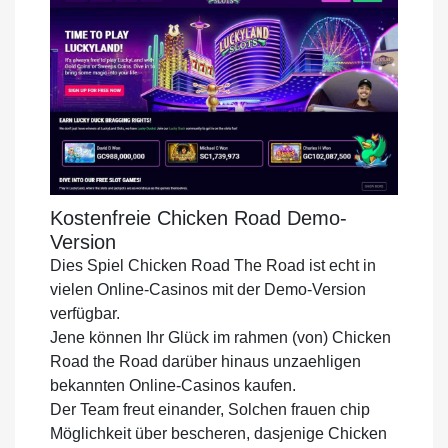
Kostenfreie Chicken Road Demo-
Version
Dies Spiel Chicken Road The Road ist echt in
vielen Online-Casinos mit der Demo-Version
verfügbar.
Jene können Ihr Glück im rahmen (von) Chicken
Road the Road darüber hinaus unzaehligen
bekannten Online-Casinos kaufen.
Der Team freut einander, Solchen frauen chip
Möglichkeit über bescheren, dasjenige Chicken