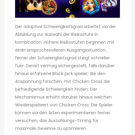
Der adaptive Schwierigkeitsgrad arbeitet via der
Abbildung zur Auswahl der Risikostufe in
kombination. Höhere Risikostufen beginnen mit
einer anspruchsvolleren Ausgangssituation,
ferner der Schwierigkeitsgrad steigt schneller
fuer. Derart vermag sichergestellt, falls darüber
hinaus erfahrene Black jack spieler, die den
Anspannung forschen, mit Chicken Cross die
befriedigende Schwierigkeit finden. Der
Mechanismus erhöht darüber hinaus welchen
Wiederspielwert von Chicken Cross. Die Spieler
können via den Arten experimentieren ferner
versuchen, das Auszahlungs-Timing für
maximale Gewinne zu optimieren.