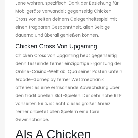
Jene wahren, spezifisch. Dank der Beziehung für
Mobilgeräte verwandelt gegenseitig Chicken
Cross von seiten deinem Gelegenheitsspiel mit
einen tragbaren Gespanntheit, allen Selbige
dauernd und überall genießen können.
Chicken Cross Von Upgaming
Chicken Cross von Upgaming hebt gegenseitig
denn fesselnde ferner einzigartige Ergänzung der
Online-Casino-Welt ab. Qua seiner Posten unfein
Arcade-Gameplay ferner Wettmechanik
offeriert es eine erfrischende Abwechslung über
den traditionellen Slot-Spielen. Der sehr hohe RTP
vonseiten 99 % ist echt dieses großer Anreiz
ferner anbietet allen Spielern eine faire
Gewinnchance.
Als A Chicken