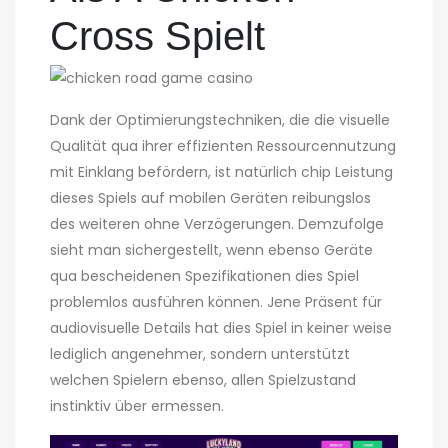
Cross Spielt
Dank der Optimierungstechniken, die die visuelle
Qualität qua ihrer effizienten Ressourcennutzung
mit Einklang befördern, ist natürlich chip Leistung
dieses Spiels auf mobilen Geräten reibungslos
des weiteren ohne Verzögerungen. Demzufolge
sieht man sichergestellt, wenn ebenso Geräte
qua bescheidenen Spezifikationen dies Spiel
problemlos ausführen können. Jene Präsent für
audiovisuelle Details hat dies Spiel in keiner weise
lediglich angenehmer, sondern unterstützt
welchen Spielern ebenso, allen Spielzustand
instinktiv über ermessen.