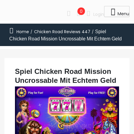
0
Menu
Login
Home
Chicken Road Reviews 447
Spiel
/
/
Chicken Road Mission Uncrossable Mit Echtem Geld
Spiel Chicken Road Mission
Uncrossable Mit Echtem Geld