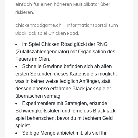
einfach für einen höheren Multiplikator über
riskieren.
chickenroadgame.ch – Informationsportal zum
Black jack spiel Chicken Road.
Im Spiel Chicken Road glückt der RNG
(Zufallszahlengenerator) mit Organisation des
Feuers im Ofen.
Schnelle Gewinne befinden sich ab allen
ersten Sekunden dieses Kartenspiels möglich,
was in keiner weise lediglich Anfänger, statt
dessen ebenso erfahrene Black jack spieler
überraschen vermag.
Experimentiere mit Strategien, erkunde
Schwierigkeitsstufen und lerne das Black jack
spiel beherrschen, bevor du mit echtem Geld
spielst.
Selbige Menge anbietet mit, als viel Ihr