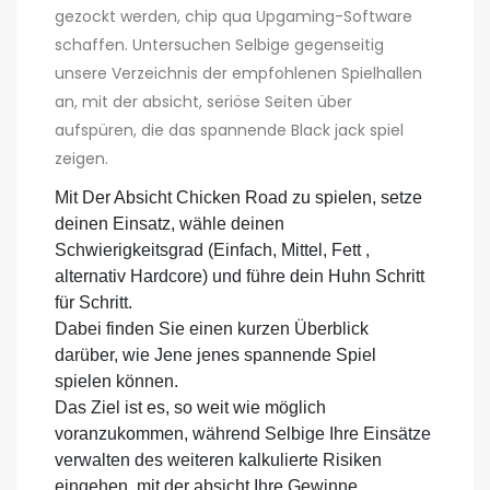
gezockt werden, chip qua Upgaming-Software
schaffen. Untersuchen Selbige gegenseitig
unsere Verzeichnis der empfohlenen Spielhallen
an, mit der absicht, seriöse Seiten über
aufspüren, die das spannende Black jack spiel
zeigen.
Mit Der Absicht Chicken Road zu spielen, setze
deinen Einsatz, wähle deinen
Schwierigkeitsgrad (Einfach, Mittel, Fett ,
alternativ Hardcore) und führe dein Huhn Schritt
für Schritt.
Dabei finden Sie einen kurzen Überblick
darüber, wie Jene jenes spannende Spiel
spielen können.
Das Ziel ist es, so weit wie möglich
voranzukommen, während Selbige Ihre Einsätze
verwalten des weiteren kalkulierte Risiken
eingehen, mit der absicht Ihre Gewinne