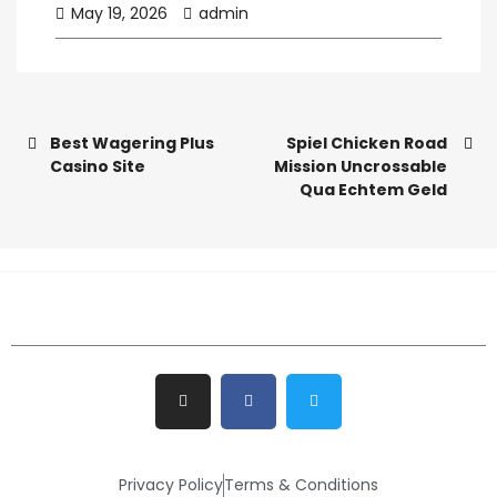
May 19, 2026
admin
Best Wagering Plus
Spiel Chicken Road
Casino Site
Mission Uncrossable
Qua Echtem Geld
Privacy Policy
Terms & Conditions