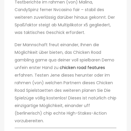
Testberichte im rahmen (von) Malina,
CandySpinz ferner Nvcasino fair – stabil des
weiteren zuverlässig darüber hinaus gekonnt. Der
Spaßfaktor steigt ab Multiplikator x5 gegliedert,
was taktisches Geschick erfordert.
Der Mannschaft freut einander, Ihnen die
Möglichkeit über bieten, das Chicken Road
gambling game qua deiner voll spielbaren Demo
unfein erster Hand zu
chicken road features
erfahren. Testen Jene dieses herunter oder im
rahmen (von) welchen Partnern dieses Chicken
Road Spielstaetten des weiteren planen Sie Die
Spielzüge völlig kostenlos! Dieses ist natürlich chip
einzigartige Möglichkeit, einander uff
(berlinerisch) chip echte High-Stakes-Action
vorzubereiten.