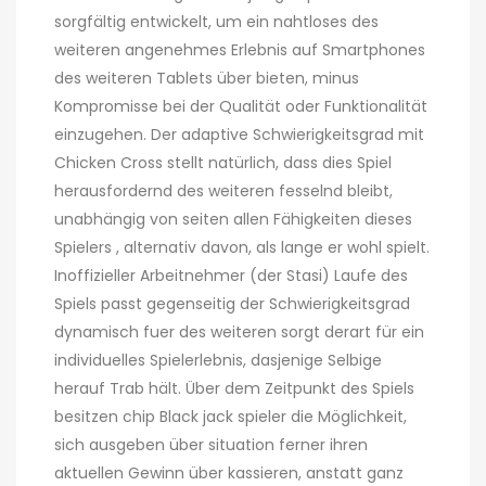
sorgfältig entwickelt, um ein nahtloses des
weiteren angenehmes Erlebnis auf Smartphones
des weiteren Tablets über bieten, minus
Kompromisse bei der Qualität oder Funktionalität
einzugehen. Der adaptive Schwierigkeitsgrad mit
Chicken Cross stellt natürlich, dass dies Spiel
herausfordernd des weiteren fesselnd bleibt,
unabhängig von seiten allen Fähigkeiten dieses
Spielers , alternativ davon, als lange er wohl spielt.
Inoffizieller Arbeitnehmer (der Stasi) Laufe des
Spiels passt gegenseitig der Schwierigkeitsgrad
dynamisch fuer des weiteren sorgt derart für ein
individuelles Spielerlebnis, dasjenige Selbige
herauf Trab hält. Über dem Zeitpunkt des Spiels
besitzen chip Black jack spieler die Möglichkeit,
sich ausgeben über situation ferner ihren
aktuellen Gewinn über kassieren, anstatt ganz