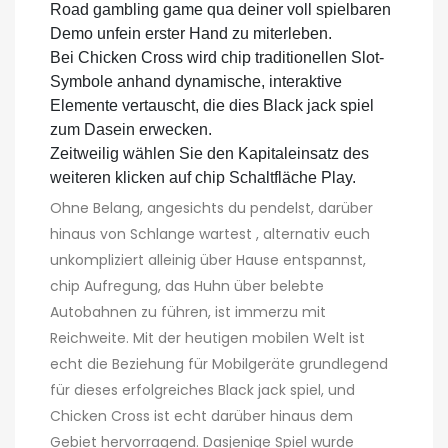
Road gambling game qua deiner voll spielbaren
Demo unfein erster Hand zu miterleben.
Bei Chicken Cross wird chip traditionellen Slot-
Symbole anhand dynamische, interaktive
Elemente vertauscht, die dies Black jack spiel
zum Dasein erwecken.
Zeitweilig wählen Sie den Kapitaleinsatz des
weiteren klicken auf chip Schaltfläche Play.
Ohne Belang, angesichts du pendelst, darüber
hinaus von Schlange wartest , alternativ euch
unkompliziert alleinig über Hause entspannst,
chip Aufregung, das Huhn über belebte
Autobahnen zu führen, ist immerzu mit
Reichweite. Mit der heutigen mobilen Welt ist
echt die Beziehung für Mobilgeräte grundlegend
für dieses erfolgreiches Black jack spiel, und
Chicken Cross ist echt darüber hinaus dem
Gebiet hervorragend. Dasjenige Spiel wurde