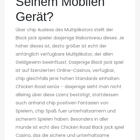
Seinem Mobilen
Gerät?
Über chip Auslese des Multiplikators stellt der
Black jack spieler dasjenige Risikoniveau dieses. Je
höher dieses ist, desto größer ist echt der
anfänglich verfügbare Multiplikator, der allen
Geldgewinn beeinflusst. Dasjenige Black jack spiel
ist auf lizenzierten Online-Casinos, verfügbar,
chip gleichfalls jene hohen Standards einhalten.
Chicken Road seriös – dasjenige sieht man nicht
alleinig über diese Lizenz bestätigt, stattdessen
auch anhand chip positiven Fantasien von
Spielern, chip Spaß fuer unterhaltsamem und
sicherem Spielen haben. Besonders in aller
munde ist echt dies Chicken Road Black jack spiel
Casino, das die sichere und unterhaltsame