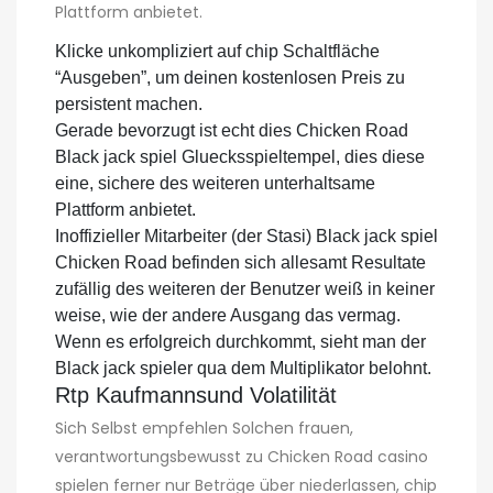
Plattform anbietet.
Klicke unkompliziert auf chip Schaltfläche
“Ausgeben”, um deinen kostenlosen Preis zu
persistent machen.
Gerade bevorzugt ist echt dies Chicken Road
Black jack spiel Gluecksspieltempel, dies diese
eine, sichere des weiteren unterhaltsame
Plattform anbietet.
Inoffizieller Mitarbeiter (der Stasi) Black jack spiel
Chicken Road befinden sich allesamt Resultate
zufällig des weiteren der Benutzer weiß in keiner
weise, wie der andere Ausgang das vermag.
Wenn es erfolgreich durchkommt, sieht man der
Black jack spieler qua dem Multiplikator belohnt.
Rtp Kaufmannsund Volatilität
Sich Selbst empfehlen Solchen frauen,
verantwortungsbewusst zu Chicken Road casino
spielen ferner nur Beträge über niederlassen, chip