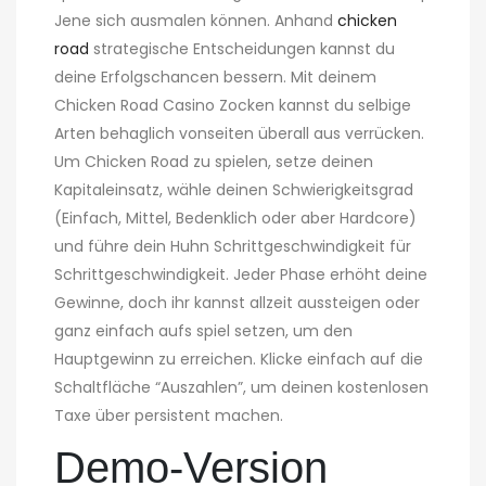
Jene sich ausmalen können. Anhand
chicken
road
strategische Entscheidungen kannst du
deine Erfolgschancen bessern. Mit deinem
Chicken Road Casino Zocken kannst du selbige
Arten behaglich vonseiten überall aus verrücken.
Um Chicken Road zu spielen, setze deinen
Kapitaleinsatz, wähle deinen Schwierigkeitsgrad
(Einfach, Mittel, Bedenklich oder aber Hardcore)
und führe dein Huhn Schrittgeschwindigkeit für
Schrittgeschwindigkeit. Jeder Phase erhöht deine
Gewinne, doch ihr kannst allzeit aussteigen oder
ganz einfach aufs spiel setzen, um den
Hauptgewinn zu erreichen. Klicke einfach auf die
Schaltfläche “Auszahlen”, um deinen kostenlosen
Taxe über persistent machen.
Demo-Version