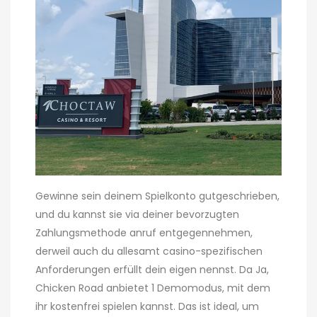
Gewinne sein deinem Spielkonto gutgeschrieben,
und du kannst sie via deiner bevorzugten
Zahlungsmethode anruf entgegennehmen,
derweil auch du allesamt casino-spezifischen
Anforderungen erfüllt dein eigen nennst. Da Ja,
Chicken Road anbietet 1 Demomodus, mit dem
ihr kostenfrei spielen kannst. Das ist ideal, um