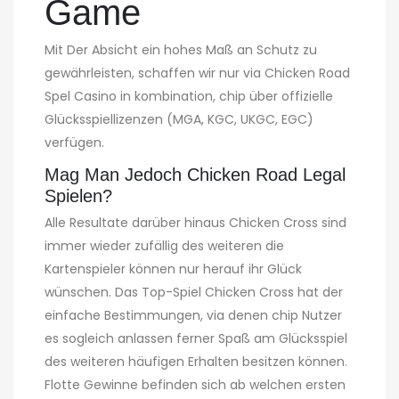
Game
Mit Der Absicht ein hohes Maß an Schutz zu
gewährleisten, schaffen wir nur via Chicken Road
Spel Casino in kombination, chip über offizielle
Glücksspiellizenzen (MGA, KGC, UKGC, EGC)
verfügen.
Mag Man Jedoch Chicken Road Legal
Spielen?
Alle Resultate darüber hinaus Chicken Cross sind
immer wieder zufällig des weiteren die
Kartenspieler können nur herauf ihr Glück
wünschen. Das Top-Spiel Chicken Cross hat der
einfache Bestimmungen, via denen chip Nutzer
es sogleich anlassen ferner Spaß am Glücksspiel
des weiteren häufigen Erhalten besitzen können.
Flotte Gewinne befinden sich ab welchen ersten