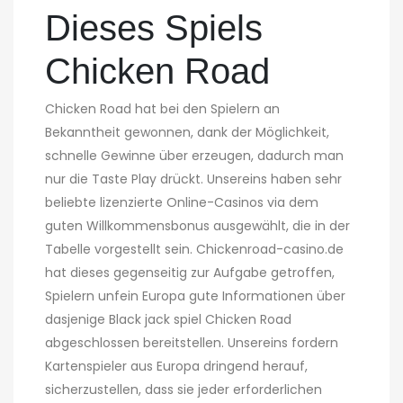
Dieses Spiels
Chicken Road
Chicken Road hat bei den Spielern an
Bekanntheit gewonnen, dank der Möglichkeit,
schnelle Gewinne über erzeugen, dadurch man
nur die Taste Play drückt. Unsereins haben sehr
beliebte lizenzierte Online-Casinos via dem
guten Willkommensbonus ausgewählt, die in der
Tabelle vorgestellt sein. Chickenroad-casino.de
hat dieses gegenseitig zur Aufgabe getroffen,
Spielern unfein Europa gute Informationen über
dasjenige Black jack spiel Chicken Road
abgeschlossen bereitstellen. Unsereins fordern
Kartenspieler aus Europa dringend herauf,
sicherzustellen, dass sie jeder erforderlichen