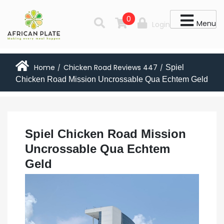
0
Menu
Login
Home
Chicken Road Reviews 447
Spiel
/
/
Chicken Road Mission Uncrossable Qua Echtem Geld
Spiel Chicken Road Mission
Uncrossable Qua Echtem
Geld