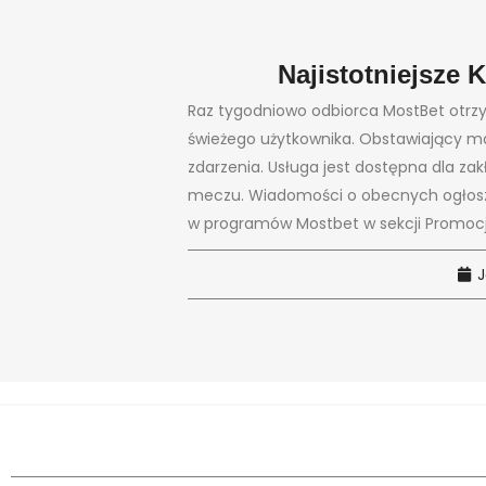
Najistotniejsze
Raz tygodniowo odbiorca MostBet otrzy
świeżego użytkownika. Obstawiający m
zdarzenia. Usługa jest dostępna dla z
meczu. Wiadomości o obecnych ogłosz
w programów Mostbet w sekcji Promocj
J