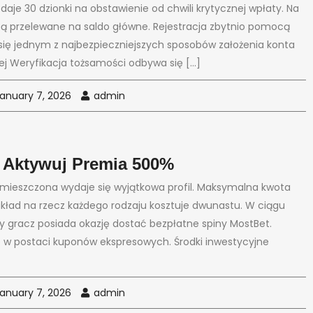
aje 30 dzionki na obstawienie od chwili krytycznej wpłaty. Na
ą przelewane na saldo główne. Rejestracja zbytnio pomocą
się jednym z najbezpieczniejszych sposobów założenia konta
j Weryfikacja tożsamości odbywa się […]
anuary 7, 2026
admin
I Aktywuj Premia 500%
umieszczona wydaje się wyjątkowa profil. Maksymalna kwota
akład na rzecz każdego rodzaju kosztuje dwunastu. W ciągu
any gracz posiada okazję dostać bezpłatne spiny MostBet.
 w postaci kuponów ekspresowych. Środki inwestycyjne
anuary 7, 2026
admin