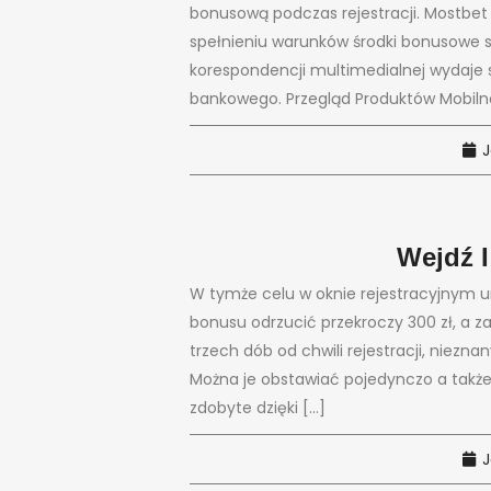
bonusową podczas rejestracji. Mostbet d
spełnieniu warunków środki bonusowe s
korespondencji multimedialnej wydaje 
bankowego. Przegląd Produktów Mobilne
J
Wejdź 
W tymże celu w oknie rejestracyjnym 
bonusu odrzucić przekroczy 300 zł, a z
trzech dób od chwili rejestracji, niezn
Można je obstawiać pojedynczo a także
zdobyte dzięki […]
J