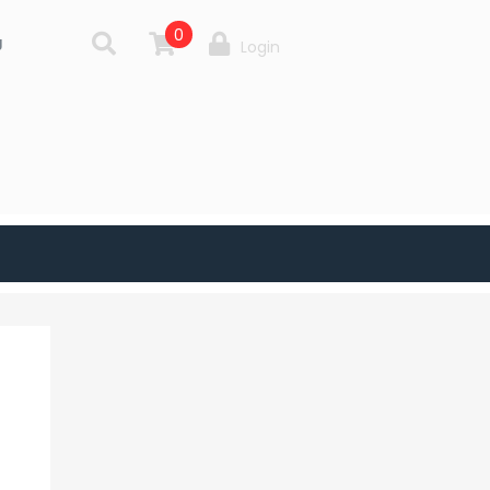
0
g
Login