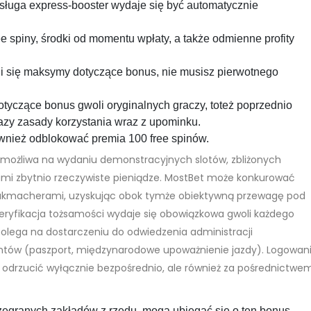
usługa express-booster wydaje się być automatycznie
 spiny, środki od momentu wpłaty, a także odmienne profity
 Ci się maksymy dotyczące bonus, nie musisz pierwotnego
tyczące bonus gwoli oryginalnych graczy, toteż poprzednio
razy zasady korzystania wraz z upominku.
wnież odblokować premia 100 free spinów.
 możliwa na wydaniu demonstracyjnych slotów, zbliżonych
mi zbytnio rzeczywiste pieniądze. MostBet może konkurować
kmacherami, uzyskując obok tymże obiektywną przewagę pod
fikacja tożsamości wydaje się obowiązkowa gwoli każdego
polega na dostarczeniu do odwiedzenia administracji
entów (paszport, międzynarodowe upoważnienie jazdy). Logowan
drzucić wyłącznie bezpośrednio, ale również za pośrednictwe
rzegranych zakładów z rzędu, mogą ubiegać się o ten bonus.