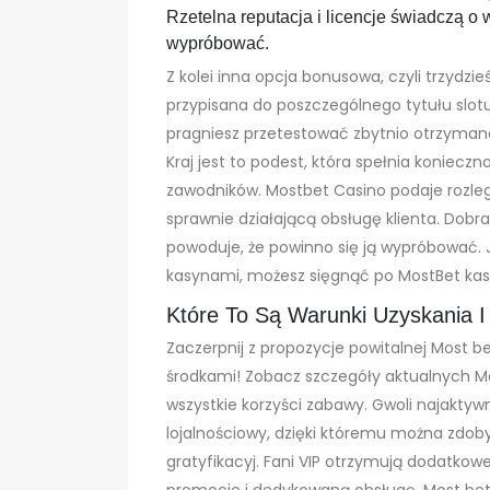
Rzetelna reputacja i licencje świadczą o 
wypróbować.
Z kolei inna opcja bonusowa, czyli trzydz
przypisana do poszczególnego tytułu slot
pragniesz przetestować zbytnio otrzymane f
Kraj jest to podest, która spełnia koniec
zawodników. Mostbet Casino podaje rozleg
sprawnie działającą obsługę klienta. Dobra
powoduje, że powinno się ją wypróbować. 
kasynami, możesz sięgnąć po MostBet kas
Które To Są Warunki Uzyskania I
Zaczerpnij z propozycje powitalnej Most b
środkami! Zobacz szczegóły aktualnych Mo
wszystkie korzyści zabawy. Gwoli najakty
lojalnościowy, dzięki któremu można zdob
gratyfikacyj. Fani VIP otrzymują dodatkowe 
promocje i dedykowaną obsługę. Most bet