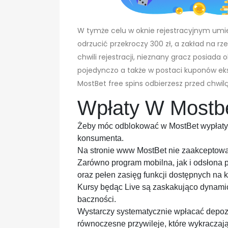
W tymże celu w oknie rejestracyjnym umi
odrzucić przekroczy 300 zł, a zakład na r
chwili rejestracji, nieznany gracz posiada
pojedynczo a także w postaci kuponów eks
MostBet free spins odbierzesz przed chw
Wpłaty W Mostb
Żeby móc odblokować w MostBet wypłaty w
konsumenta.
Na stronie www MostBet nie zaakcepto
Zarówno program mobilna, jak i odsłona p
oraz pełen zasięg funkcji dostępnych na 
Kursy będąc Live są zaskakująco dynamic
baczności.
Wystarczy systematycznie wpłacać depozy
równoczesne przywileje, które wykraczaj