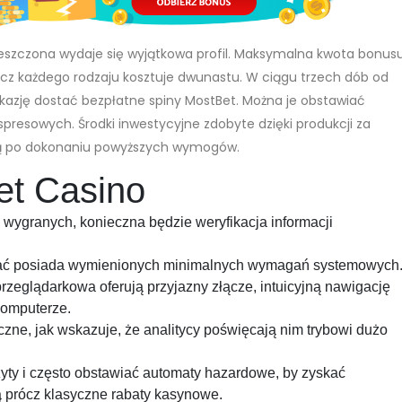
eszczona wydaje się wyjątkowa profil. Maksymalna kwota bonus
zecz każdego rodzaju kosztuje dwunastu. W ciągu trzech dób od
 okazję dostać bezpłatne spiny MostBet. Można je obstawiać
presowych. Środki inwestycyjne zdobyte dzięki produkcji za
ilą po dokonaniu powyższych wymogów.
et Casino
ygranych, konieczna będzie weryfikacja informacji
wać posiada wymienionych minimalnych wymagań systemowych
rzeglądarkowa oferują przyjazny złącze, intuicyjną nawigację
komputerze.
zne, jak wskazuje, że analitycy poświęcają nim trybowi dużo
ty i często obstawiać automaty hazardowe, by zyskać
ą prócz klasyczne rabaty kasynowe.