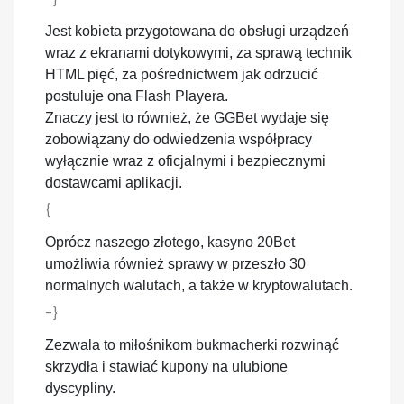
Jest kobieta przygotowana do obsługi urządzeń
wraz z ekranami dotykowymi, za sprawą technik
HTML pięć, za pośrednictwem jak odrzucić
postuluje ona Flash Playera.
Znaczy jest to również, że GGBet wydaje się
zobowiązany do odwiedzenia współpracy
wyłącznie wraz z oficjalnymi i bezpiecznymi
dostawcami aplikacji.
{
Oprócz naszego złotego, kasyno 20Bet
umożliwia również sprawy w przeszło 30
normalnych walutach, a także w kryptowalutach.
-}
Zezwala to miłośnikom bukmacherki rozwinąć
skrzydła i stawiać kupony na ulubione
dyscypliny.