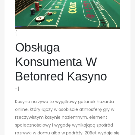
{
Obsługa
Konsumenta W
Betonred Kasyno
-}
Kasyno na żywo to wyjątkowy gatunek hazardu
online, który łączy w osobiście atmosferę gry w
rzeczywistym kasynie naziemnym, element
społecznościowy i wygodę wynikającą spośród
rozrywki w domu albo w podróży. 20Bet wydaje się