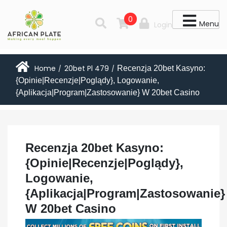
0
Menu
Login
Home
20bet Pl 479
Recenzja 20bet Kasyno:
/
/
{Opinie|Recenzje|Poglądy}, Logowanie,
{Aplikacja|Program|Zastosowanie} W 20bet Casino
Recenzja 20bet Kasyno:
{Opinie|Recenzje|Poglądy},
Logowanie,
{Aplikacja|Program|Zastosowanie}
W 20bet Casino