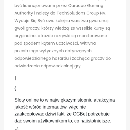
być licencjonowane przez Curacao Gaming
Authority i należy do TechSolutions Group NV.
Wydaje Się Być owo kolejna warstwa gwarancji
gwoli graczy, którzy wiedzą, że wszelkie kursy są
oryginalne, a każde rozrywki są monitorowane
pod spodem kątem uczciwości. Witryna
przestrzega wytycznych dotyczących
odpowiedzialnego hazardu i zachęca graczy do
odwiedzenia odpowiedzialnej gry.
{
{
Sloty online to w największym stopniu atrakcyjna
jakość wśród internautów, więc nie
zaakceptować dziwi fakt, że GGBet potrzebuje
dać swoim użytkownikom to, co najistotniejsze.
-}