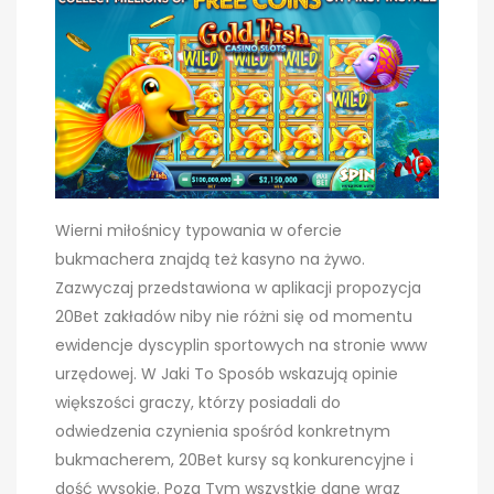
Wierni miłośnicy typowania w ofercie
bukmachera znajdą też kasyno na żywo.
Zazwyczaj przedstawiona w aplikacji propozycja
20Bet zakładów niby nie różni się od momentu
ewidencje dyscyplin sportowych na stronie www
urzędowej. W Jaki To Sposób wskazują opinie
większości graczy, którzy posiadali do
odwiedzenia czynienia spośród konkretnym
bukmacherem, 20Bet kursy są konkurencyjne i
dość wysokie. Poza Tym wszystkie dane wraz