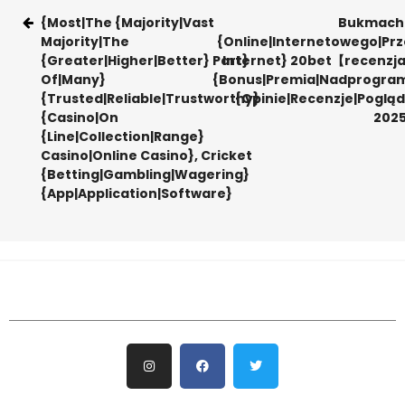
{Most|The {Majority|Vast
Bukmach
Majority|The
{Online|Internetowego|Prz
{Greater|Higher|Better} Part}
Internet} 20bet【recenzja
Of|Many}
{Bonus|Premia|Nadprogram
{Trusted|Reliable|Trustworthy}
{Opinie|Recenzje|Pogląd
{Casino|On
202
{Line|Collection|Range}
Casino|Online Casino}, Cricket
{Betting|Gambling|Wagering}
{App|Application|Software}