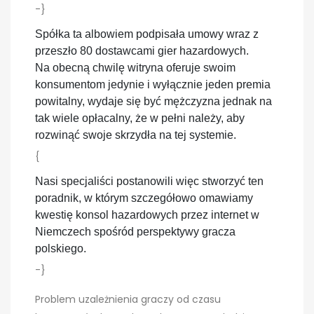
-}
Spółka ta albowiem podpisała umowy wraz z
przeszło 80 dostawcami gier hazardowych.
Na obecną chwilę witryna oferuje swoim
konsumentom jedynie i wyłącznie jeden premia
powitalny, wydaje się być mężczyzna jednak na
tak wiele opłacalny, że w pełni należy, aby
rozwinąć swoje skrzydła na tej systemie.
{
Nasi specjaliści postanowili więc stworzyć ten
poradnik, w którym szczegółowo omawiamy
kwestię konsol hazardowych przez internet w
Niemczech spośród perspektywy gracza
polskiego.
-}
Problem uzależnienia graczy od czasu