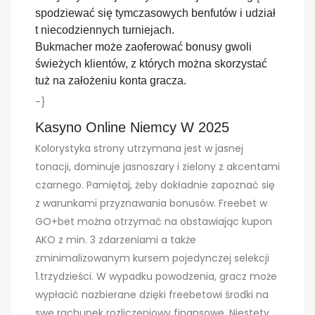
spodziewać się tymczasowych benfutów i udział
t niecodziennych turniejach.
Bukmacher może zaoferować bonusy gwoli
świeżych klientów, z których można skorzystać
tuż na założeniu konta gracza.
-}
Kasyno Online Niemcy W 2025
Kolorystyka strony utrzymana jest w jasnej
tonacji, dominuje jasnoszary i zielony z akcentami
czarnego. Pamiętaj, żeby dokładnie zapoznać się
z warunkami przyznawania bonusów. Freebet w
GO+bet można otrzymać na obstawiając kupon
AKO z min. 3 zdarzeniami a także
zminimalizowanym kursem pojedynczej selekcji
1.trzydzieści. W wypadku powodzenia, gracz może
wypłacić nazbierane dzięki freebetowi środki na
swe rachunek rozliczeniowy finansowe. Niestety,