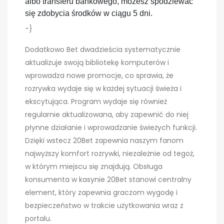
albo transferu bankowego, możesz spodziewać
się zdobycia środków w ciągu 5 dni.
-}
Dodatkowo Bet dwadzieścia systematycznie
aktualizuje swoją bibliotekę komputerów i
wprowadza nowe promocje, co sprawia, że
rozrywka wydaje się w każdej sytuacji świeża i
ekscytująca. Program wydaje się również
regularnie aktualizowana, aby zapewnić do niej
płynne działanie i wprowadzanie świeżych funkcji.
Dzięki wstecz 20Bet zapewnia naszym fanom
najwyższy komfort rozrywki, niezależnie od tegoż,
w którym miejscu się znajdują. Obsługa
konsumenta w kasynie 20Bet stanowi centralny
element, który zapewnia graczom wygodę i
bezpieczeństwo w trakcie użytkowania wraz z
portalu.