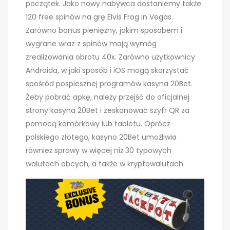
początek. Jako nowy nabywca dostaniemy także
120 free spinów na grę Elvis Frog in Vegas.
Zarówno bonus pieniężny, jakim sposobem i
wygrane wraz z spinów mają wymóg
zrealizowania obrotu 40x. Zarówno użytkownicy
Androida, w jaki sposób i iOS mogą skorzystać
spośród pospiesznej programów kasyna 20Bet.
Żeby pobrać apkę, należy przejść do oficjalnej
strony kasyna 20Bet i zeskanować szyfr QR za
pomocą komórkowy lub tabletu. Oprócz
polskiego złotego, kasyno 20Bet umożliwia
również sprawy w więcej niż 30 typowych
walutach obcych, a także w kryptowalutach.