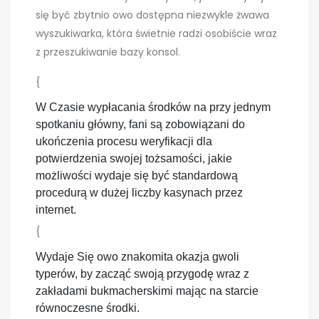
się być zbytnio owo dostępna niezwykle żwawa
wyszukiwarka, która świetnie radzi osobiście wraz
z przeszukiwanie bazy konsol.
{
W Czasie wypłacania środków na przy jednym
spotkaniu główny, fani są zobowiązani do
ukończenia procesu weryfikacji dla
potwierdzenia swojej tożsamości, jakie
możliwości wydaje się być standardową
procedurą w dużej liczby kasynach przez
internet.
{
Wydaje Się owo znakomita okazja gwoli
typerów, by zacząć swoją przygodę wraz z
zakładami bukmacherskimi mając na starcie
równoczesne środki.