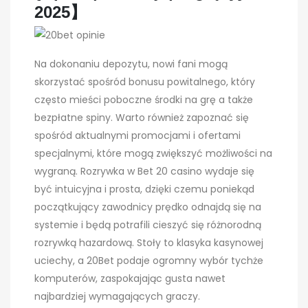
2025】
Na dokonaniu depozytu, nowi fani mogą
skorzystać spośród bonusu powitalnego, który
często mieści poboczne środki na grę a także
bezpłatne spiny. Warto również zapoznać się
spośród aktualnymi promocjami i ofertami
specjalnymi, które mogą zwiększyć możliwości na
wygraną. Rozrywka w Bet 20 casino wydaje się
być intuicyjna i prosta, dzięki czemu poniekąd
początkujący zawodnicy prędko odnajdą się na
systemie i będą potrafili cieszyć się różnorodną
rozrywką hazardową. Stoły to klasyka kasynowej
uciechy, a 20Bet podaje ogromny wybór tychże
komputerów, zaspokajając gusta nawet
najbardziej wymagających graczy.