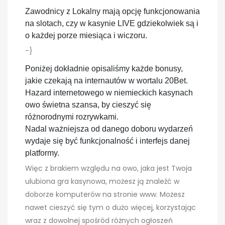
Zawodnicy z Lokalny mają opcję funkcjonowania
na slotach, czy w kasynie LIVE gdziekolwiek są i
o każdej porze miesiąca i wiczoru.
-}
Poniżej dokładnie opisaliśmy każde bonusy,
jakie czekają na internautów w wortalu 20Bet.
Hazard internetowego w niemieckich kasynach
owo świetna szansa, by cieszyć się
różnorodnymi rozrywkami.
Nadal ważniejsza od danego doboru wydarzeń
wydaje się być funkcjonalność i interfejs danej
platformy.
Więc z brakiem względu na owo, jaka jest Twoja
ulubiona gra kasynowa, możesz ją znaleźć w
doborze komputerów na stronie www. Możesz
nawet cieszyć się tym o dużo więcej, korzystając
wraz z dowolnej spośród różnych ogłoszeń