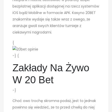
bezpłatnej aplikacji dostępnej na rzecz systemów
iOS bądź Mobilne w formacie APK. Kasyno 20BET
znakomite wydaje się także wraz z owego, że
aranżuje gwoli swych klientów turnieje z
ciekawymi nagrodami.
{
-} {
Zakłady Na Żywo
W 20 Bet
-}
Choć owo trochę skromna podaż, jest to jednak
powinno się wiedzieć, że to przed chwilą do niej