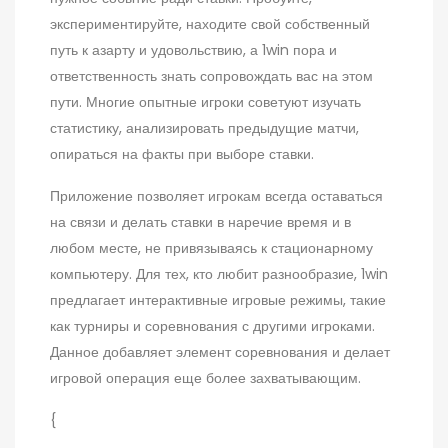
экспериментируйте, находите свой собственный
путь к азарту и удовольствию, а 1win пора и
ответственность знать сопровождать вас на этом
пути. Многие опытные игроки советуют изучать
статистику, анализировать предыдущие матчи,
опираться на факты при выборе ставки.
Приложение позволяет игрокам всегда оставаться
на связи и делать ставки в наречие время и в
любом месте, не привязываясь к стационарному
компьютеру. Для тех, кто любит разнообразие, 1win
предлагает интерактивные игровые режимы, такие
как турниры и соревнования с другими игроками.
Данное добавляет элемент соревнования и делает
игровой операция еще более захватывающим.
{