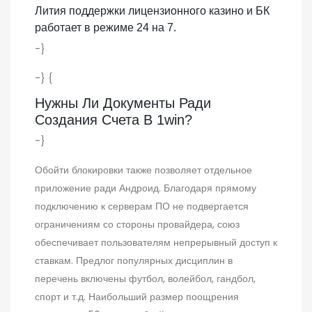
Лития поддержки лицензионного казино и БК
работает в режиме 24 на 7.
-}
-} {
Нужны Ли Документы Ради
Создания Счета В 1win?
-}
Обойти блокировки также позволяет отдельное
приложение ради Андроид. Благодаря прямому
подключению к серверам ПО не подвергается
ограничениям со стороны провайдера, союз
обеспечивает пользователям непрерывный доступ к
ставкам. Предлог популярных дисциплин в
перечень включены футбол, волейбол, гандбол,
спорт и т.д. Наибольший размер поощрения