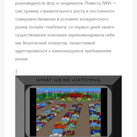
разновидности фор и гандикапов. Повесть 1Win —
сие пример стремительного роста и постоянного
совершенствования в условиях конкурентного
рынка онлайн-гемблинга. со первых дней своего
существования компания зарекомендовала себя
как безопасный оператор, талантливый
адаптироваться к изменяющимся требованиям
рынка.
{