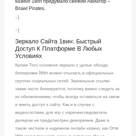
казино 1win придумало свежий Авиатор –
Brawl Pirates.
-}
-}
Зеркало Сайта 1вин: Быстрый
Доступ К Платформе В Любых
Условиях
Кроме Того основное зеркало с целью обхода
блокировки 1Win можно отыскать в официальных
группах социальных сетей. Зеркальные ссылки
также часто блокируются, поэтому важно следить за
их обновлениями, чтобы всегда оставаться на связи
и иметь доступ к сайту. Как и в случае с
видеослотами, для игр с наречиеследователь
дилером не предусмотрен деморежим. Даже в
таком честном и надежном онлайн казино, как One