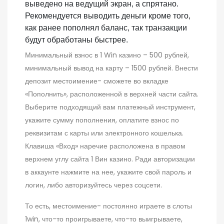
выведено на ведущий экран, а спрятано.
Рекомендуется выводить деньги кроме того,
как ранее пополнял баланс, так транзакции
будут обработаны быстрее.
Минимальный взнос в 1 Win казино – 500 рублей,
минимальный вывод на карту – 1500 рублей. Внести
депозит местоимение- сможете во вкладке
«Пополнить», расположенной в верхней части сайта.
Выберите подходящий вам платежный инструмент,
укажите сумму пополнения, оплатите взнос по
реквизитам с карты или электронного кошелька.
Клавиша «Вход» наречие расположена в правом
верхнем углу сайта 1 Вин казино. Ради авторизации
в аккаунте нажмите на нее, укажите свой пароль и
логин, либо авторизуйтесь через соцсети.
То есть, местоимение- постоянно играете в слоты
1win, что-то проигрываете, что-то выигрываете,