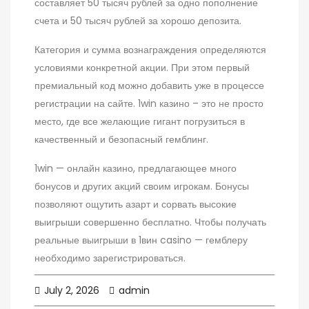
составляет 50 тысяч рублей за одно пополнение
счета и 50 тысяч рублей за хорошо депозита.
Категория и сумма вознаграждения определяются
условиями конкретной акции. При этом первый
премиальный код можно добавить уже в процессе
регистрации на сайте. 1win казино – это не просто
место, где все желающие гигант погрузиться в
качественный и безопасный гемблинг.
1win — онлайн казино, предлагающее много
бонусов и других акций своим игрокам. Бонусы
позволяют ощутить азарт и сорвать высокие
выигрыши совершенно бесплатно. Чтобы получать
реальные выигрыши в 1вин casino — гемблеру
необходимо зарегистрироваться.
July 2, 2026
admin