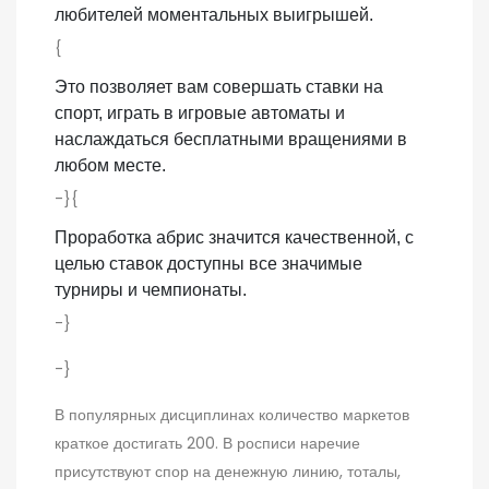
любителей моментальных выигрышей.
{
Это позволяет вам совершать ставки на
спорт, играть в игровые автоматы и
наслаждаться бесплатными вращениями в
любом месте.
-}{
Проработка абрис значится качественной, с
целью ставок доступны все значимые
турниры и чемпионаты.
-}
-}
В популярных дисциплинах количество маркетов
краткое достигать 200. В росписи наречие
присутствуют спор на денежную линию, тоталы,