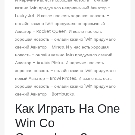
И наречие нас есть хорошая новость – онлайн
казино 1win придумало непривычный Авиатор –
Lucky Jet. И возле нас есть хорошая новость –
онлайн казино 1win придумало непривычный
Авиатор – Rocket Queen. И возле нас есть
хорошая новость – онлайн казино 1win придумало
свежий Авиатор – Mines. И у нас есть хорошая
новость – онлайн казино 1win придумало свежий
Авиатор – Anubis Plinko. И наречие нас есть
хорошая новость – онлайн казино 1win придумало
новый Авиатор – Brawl Pirates. И возле нас есть
хорошая новость – онлайн казино 1win придумало
свежий Авиатор – Bombucks.
Как Играть На One
Win Со