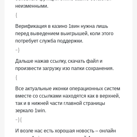
неизменными.
{
Верификация в казино 1вин нужна лишь
перед выведением выигрышей, коли этого
потребует служба поддержки.
-}
Дальше нажав ссылку, скачать файл и
произвести загрузку изо папки сохранения.
{
Все актуальные иконки операционных систем
вместе со ссылками находятся как в верхней,
так и в нижней части главной страницы
зеркало 1win.
-}{
И возле нас есть хорошая новость – онлайн