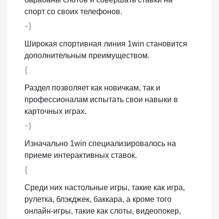
спорт со своих телефонов.
-}
Широкая спортивная линия 1win становится
дополнительным преимуществом.
{
Раздел позволяет как новичкам, так и
профессионалам испытать свои навыки в
карточных играх.
-}
Изначально 1win специализировалось на
приеме интерактивных ставок.
{
Среди них настольные игры, такие как игра,
рулетка, блэкджек, баккара, а кроме того
онлайн-игры, такие как слоты, видеопокер,