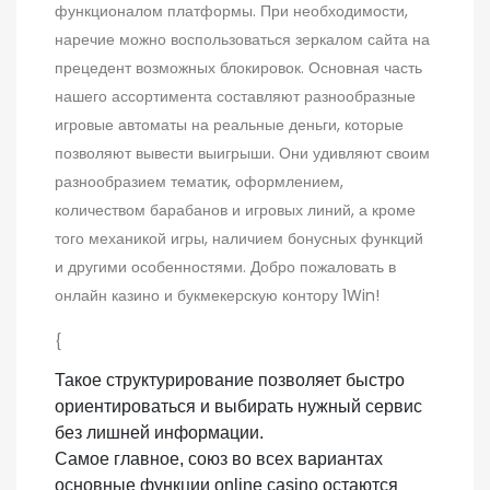
функционалом платформы. При необходимости,
наречие можно воспользоваться зеркалом сайта на
прецедент возможных блокировок. Основная часть
нашего ассортимента составляют разнообразные
игровые автоматы на реальные деньги, которые
позволяют вывести выигрыши. Они удивляют своим
разнообразием тематик, оформлением,
количеством барабанов и игровых линий, а кроме
того механикой игры, наличием бонусных функций
и другими особенностями. Добро пожаловать в
онлайн казино и букмекерскую контору 1Win!
{
Такое структурирование позволяет быстро
ориентироваться и выбирать нужный сервис
без лишней информации.
Самое главное, союз во всех вариантах
основные функции online casino остаются