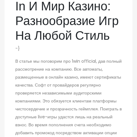
In И Мир Казино:
Разнообразие Игр
На Любой Стиль
-}
В статье мы поговорим про 1win official, дав полный
рассмотрение на компанию. Все автоматы,
размещенные в онлайн казино, имеют сертификаты
качества. Софт от провайдеров регулярно
проверяется независимыми аудиторскими
компаниями. Это обязуется клиентам платформы
чистосердечие и прозрачность геймплея. Поиграть в
доступные live-игры удастся лишь на реальный
взнос. Во время пополнения счета необходимо
добавить промокод посредством активации опции