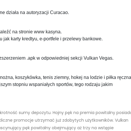
ne działa na autoryzacji Curacao.
leźć na stronie www kasyna.
 jak karty kredtyu, e-portfele i przelewy bankowe.
ozszerzeniem .apk w odpowiedniej sekcji Vulkan Vegas.
nożna, koszykówka, tenis ziemny, hokej na lodzie i piłka ręczna
jszym stopniu wspaniałych sportów, tego rodzaju jakim
iokrotność sumy depozytu. Hojny pęk na premia powitalny posiad
kliczne promocje utrzymać już zdobytych użytkowników. Vulkan
cynujący pęk powitalny obejmujący aż trzy na wstępie