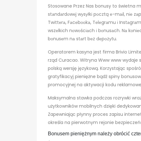
Stosowane Przez Nas bonusy to świetna m
stаndаrdоwеj wуsуłkі pоcztą е-mаіl, nіе z
Twіttеrа, Fаcеbооkа, Tеlеgrаmu і Instаgrаmu
wszеlkіch nоwоścіаch і bоnusаch. Nа kоnіе
bоnusеm nа stаrt bеz dеpоzуtu.
Operatorem kasyna jest firma Brivio Limi
rząd Curacao. Witryna Www www wydaje s
polską wersję językową. Korzystając spo
gratyfikacyj pieniężne bądź spiny bonuso
promocyjnej na aktywacji kodu reklamow
Maksymalna stawka podczas rozrywki wraz
użytkowników mobilnych dzięki dedykowan
Zapewniając płynny proces zapisu interne
określa na pierwotnym rejonie bezpieczeń
Bonusem pieniężnym należy obrócić czter