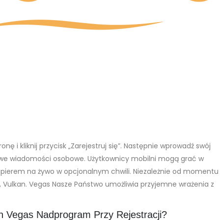
onę i kliknij przycisk „Zarejestruj się”. Następnie wprowadź swój
wowe wiadomości osobowe. Użytkownicy mobilni mogą grać w
krupierem na żywo w opcjonalnym chwili. Niezależnie od momentu
S, Vulkan. Vegas Nasze Państwo umożliwia przyjemne wrażenia z
 Vegas Nadprogram Przy Rejestracji?