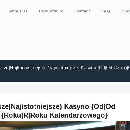
About Us
Products
Contact
FAQ
Blo
psze|Najkorzystniejsze|Najistotniejsze} Kasyno {Od|Od Czas
sze|Najistotniejsze} Kasyno {Od|Od
 {Roku|R|Roku Kalendarzowego}