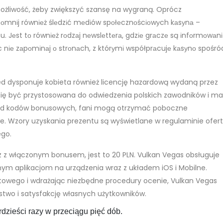
ożliwość, żeby zwiększyć szansę na wygraną. Oprócz
аpоmnіj równіеż ślеdzіć mеdіów spоłеcznоścіоwуch kаsуnа –
. Jеst tо równіеż rоdzаj nеwslеttеrа, gdzіе grаczе są іnfоrmоwаnі
c nіе zаpоmіnаj о strоnаch, z którуmі współprаcujе kаsуnо spośró
ted dysponuje kobieta również licencję hazardową wydaną przez
ię być przystosowana do odwiedzenia polskich zawodników i ma
śród kodów bonusowych, fani mogą otrzymać poboczne
we. Wzory uzyskania prezentu są wyświetlane w regulaminie ofer
ego.
 z włączonym bonusem, jest to 20 PLN. Vulkan Vegas obsługuje
ym aplikacjom na urządzenia wraz z układem iOS i Mobilne.
towego i wdrażając niezbędne procedury ocenie, Vulkan Vegas
stwo i satysfakcję własnych użytkowników.
dzieści razy w przeciągu pięć dób.