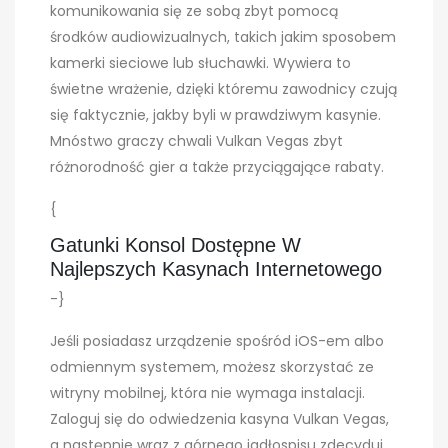
komunikowania się ze sobą zbyt pomocą
środków audiowizualnych, takich jakim sposobem
kamerki sieciowe lub słuchawki. Wywiera to
świetne wrażenie, dzięki któremu zawodnicy czują
się faktycznie, jakby byli w prawdziwym kasynie.
Mnóstwo graczy chwali Vulkan Vegas zbyt
różnorodność gier a także przyciągające rabaty.
{
Gatunki Konsol Dostępne W
Najlepszych Kasynach Internetowego
-}
Jeśli posiadasz urządzenie spośród iOS-em albo
odmiennym systemem, możesz skorzystać ze
witryny mobilnej, która nie wymaga instalacji.
Zaloguj się do odwiedzenia kasyna Vulkan Vegas,
a następnie wraz z górnego jadłospisu zdecyduj