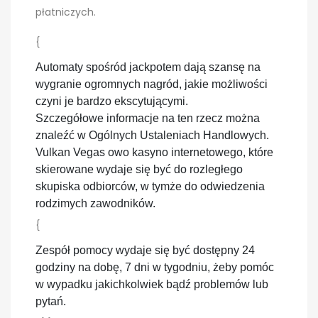
płatniczych.
{
Automaty spośród jackpotem dają szansę na
wygranie ogromnych nagród, jakie możliwości
czyni je bardzo ekscytującymi.
Szczegółowe informacje na ten rzecz można
znaleźć w Ogólnych Ustaleniach Handlowych.
Vulkan Vegas owo kasyno internetowego, które
skierowane wydaje się być do rozległego
skupiska odbiorców, w tymże do odwiedzenia
rodzimych zawodników.
{
Zespół pomocy wydaje się być dostępny 24
godziny na dobę, 7 dni w tygodniu, żeby pomóc
w wypadku jakichkolwiek bądź problemów lub
pytań.