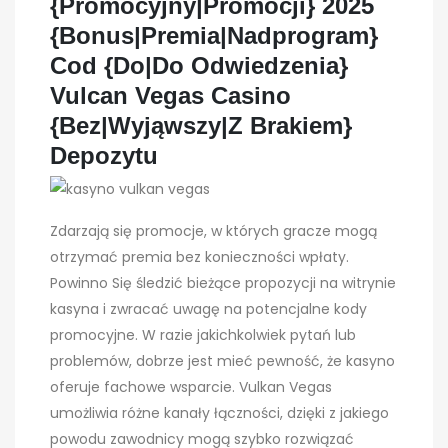
{Promocyjny|Promocji} 2025 ️
{Bonus|Premia|Nadprogram}
Cod {Do|Do Odwiedzenia}
Vulcan Vegas Casino
{Bez|Wyjąwszy|Z Brakiem}
Depozytu
Zdarzają się promocje, w których gracze mogą
otrzymać premia bez konieczności wpłaty.
Powinno Się śledzić bieżące propozycji na witrynie
kasyna i zwracać uwagę na potencjalne kody
promocyjne. W razie jakichkolwiek pytań lub
problemów, dobrze jest mieć pewność, że kasyno
oferuje fachowe wsparcie. Vulkan Vegas
umożliwia różne kanały łączności, dzięki z jakiego
powodu zawodnicy mogą szybko rozwiązać