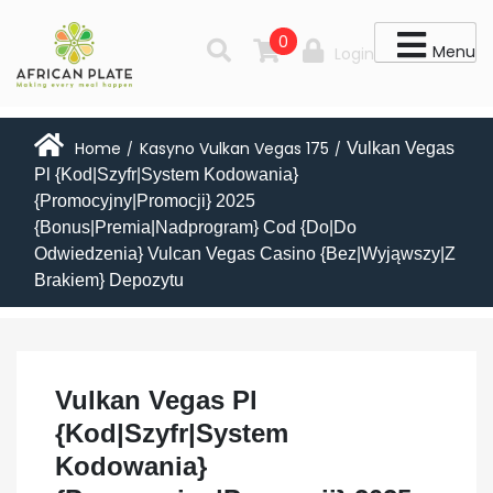
0
Menu
Login
Home
Kasyno Vulkan Vegas 175
Vulkan Vegas
/
/
Pl {Kod|Szyfr|System Kodowania}
{Promocyjny|Promocji} 2025 ️
{Bonus|Premia|Nadprogram} Cod {Do|Do
Odwiedzenia} Vulcan Vegas Casino {Bez|Wyjąwszy|Z
Brakiem} Depozytu
Vulkan Vegas Pl
{Kod|Szyfr|System
Kodowania}