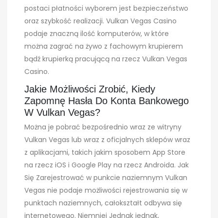
postaci płatności wyborem jest bezpieczeństwo
oraz szybkość realizacji. Vulkan Vegas Casino
podaje znaczną ilość komputerów, w które
można zagrać na żywo z fachowym krupierem
bądź krupierką pracującą na rzecz Vulkan Vegas
Casino.
Jakie Możliwości Zrobić, Kiedy
Zapomnę Hasła Do Konta Bankowego
W Vulkan Vegas?
Można je pobrać bezpośrednio wraz ze witryny
Vulkan Vegas lub wraz z oficjalnych sklepów wraz
z aplikacjami, takich jakim sposobem App Store
na rzecz iOS i Google Play na rzecz Androida. Jak
Się Zarejestrować w punkcie naziemnym Vulkan
Vegas nie podaje możliwości rejestrowania się w
punktach naziemnych, całokształt odbywa się
internetowego. Niemniej Jednak jednak,