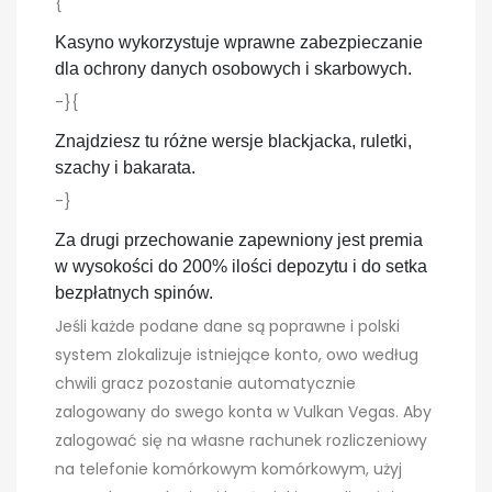
{
Kasyno wykorzystuje wprawne zabezpieczanie
dla ochrony danych osobowych i skarbowych.
-}{
Znajdziesz tu różne wersje blackjacka, ruletki,
szachy i bakarata.
-}
Za drugi przechowanie zapewniony jest premia
w wysokości do 200% ilości depozytu i do setka
bezpłatnych spinów.
Jeśli każde podane dane są poprawne i polski
system zlokalizuje istniejące konto, owo według
chwili gracz pozostanie automatycznie
zalogowany do swego konta w Vulkan Vegas. Aby
zalogować się na własne rachunek rozliczeniowy
na telefonie komórkowym komórkowym, użyj