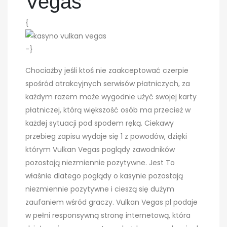
Vegas
{
-}
Chociażby jeśli ktoś nie zaakceptować czerpie
spośród atrakcyjnych serwisów płatniczych, za
każdym razem może wygodnie użyć swojej karty
płatniczej, którą większość osób ma przecież w
każdej sytuacji pod spodem ręką. Ciekawy
przebieg zapisu wydaje się 1 z powodów, dzięki
którym Vulkan Vegas poglądy zawodników
pozostają niezmiennie pozytywne. Jest To
właśnie dlatego poglądy o kasynie pozostają
niezmiennie pozytywne i cieszą się dużym
zaufaniem wśród graczy. Vulkan Vegas pl podaje
w pełni responsywną stronę internetową, która