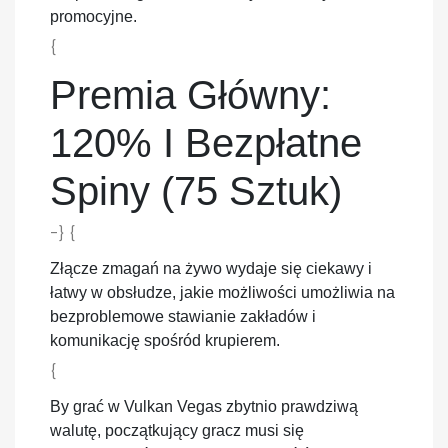
promocyjne.
{
Premia Główny:
120% I Bezpłatne
Spiny (75 Sztuk)
-} {
Złącze zmagań na żywo wydaje się ciekawy i
łatwy w obsłudze, jakie możliwości umożliwia na
bezproblemowe stawianie zakładów i
komunikację spośród krupierem.
{
By grać w Vulkan Vegas zbytnio prawdziwą
walutę, początkujący gracz musi się