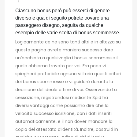
Ciascuno bonus però può esserci di genere
diverso e qua di seguito potrete trovare una
passeggero disegno, seguita da qualche
esempio delle varie scelta di bonus scommesse.
Logicamente ce ne sono tanti altri e in altezza su
questa pagina avrete maniera successo dare
un’occhiata a qualsivoglia i bonus scommesse il
quale abbiamo trovato per voi. Fra poco vi
spiegherò preferibile ognuno vittoria questi criteri
dei bonus scommesse e vi guiderò durante la
decisione del ideale a fine di voi. Osservando La
cessazione, registrandosi mediante Spid ha
diversi vantaggi come possiamo dire che la
velocità successo iscrizione, con i dati inseriti
automaticamente, e il non dover mandare la
copia del attestato d’identità. Inoltre, costruiti in