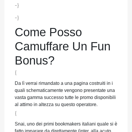
-}
-}
Come Posso
Camuffare Un Fun
Bonus?
{
Da lì verrai rimandato a una pagina costruiti in i
quali schematicamente vengono presentate una
vasta gamma successo tutte le promo disponibili
al attimo in altezza su questo operatore.
{
Snai, uno dei primi bookmakers italiani quale si è
fatto imparare da direttamente (inter. alla acuto