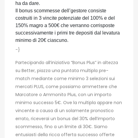
ha da dare.
Il bonus scommesse dell’gestore consiste
costruiti in 3 vincite potenziate del 100% e del
150% magro a 500€ che verranno corrisposte
successivamente i primi tre depositi dal levatura
minimo di 20€ ciascuno.
-}
Partecipando all’iniziativa “Bonus Plus” in altezza
su Better, piazza una puntata multipla pre-
match mediante come minimo 3 selezioni sui
mercati PLUS, come possiamo ammettere che
Marcatore o Ammonito Plus, con un importo
minimo successo 5€. Ove la multipla appare non
vincente a causa di un solamente pronostico
errato, riceverai un bonus del 30% dell’importo
scommesso, fino a un limite di 30€. Siamo
entusiasti della ricca offerta successo offerte