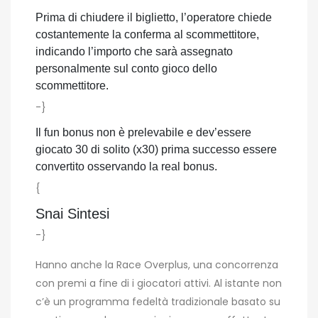
Prima di chiudere il biglietto, l’operatore chiede
costantemente la conferma al scommettitore,
indicando l’importo che sarà assegnato
personalmente sul conto gioco dello
scommettitore.
-}
Il fun bonus non è prelevabile e dev’essere
giocato 30 di solito (x30) prima successo essere
convertito osservando la real bonus.
{
Snai Sintesi
-}
Hanno anche la Race Overplus, una concorrenza
con premi a fine di i giocatori attivi. Al istante non
c’è un programma fedeltà tradizionale basato su