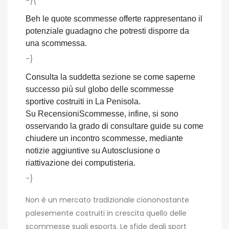
-}{
Beh le quote scommesse offerte rappresentano il
potenziale guadagno che potresti disporre da
una scommessa.
-}
Consulta la suddetta sezione se come saperne
successo più sul globo delle scommesse
sportive costruiti in La Penisola.
Su RecensioniScommesse, infine, si sono
osservando la grado di consultare guide su come
chiudere un incontro scommesse, mediante
notizie aggiuntive su Autosclusione o
riattivazione dei computisteria.
-}
Non è un mercato tradizionale ciononostante
palesemente costruiti in crescita quello delle
scommesse sugli esports. Le sfide degli sport