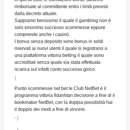
rimborsate al committente entro i limiti previsti
dalla decreto attuale.
Sappiamo benissimo il quale il gambling non è
solo sinonimo successo scommesse eppure
comprende anche i casinò.
I bonus senza deposito sono bonus in soldi
riservati ai nuovi utenti il quale si registrano a
una piattaforma vittoria betting il quale sono
accreditati senza quale sia stata effettuata
ricarica sul infatti conto successo gioco.
{
Punto scommesse net bet le Club NetBet è il
programma vittoria fidanlitan decisione a fine di il
bookmaker NetBet, con la doppia possibilità hai
il doppio dei modi a fine di vincere.
-}