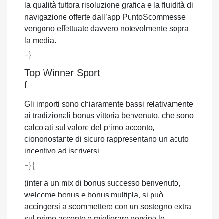
la qualità tuttora risoluzione grafica e la fluidità di
navigazione offerte dall’app PuntoScommesse
vengono effettuate davvero notevolmente sopra
la media.
-}
Top Winner Sport
{
Gli importi sono chiaramente bassi relativamente
ai tradizionali bonus vittoria benvenuto, che sono
calcolati sul valore del primo acconto,
ciononostante di sicuro rappresentano un acuto
incentivo ad iscriversi.
-}{
(inter a un mix di bonus successo benvenuto,
welcome bonus e bonus multipla, si può
accingersi a scommettere con un sostegno extra
sul primo acconto e migliorare persino le