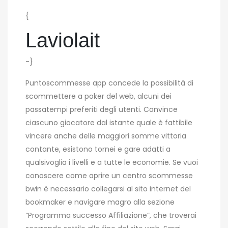
{
Laviolait
-}
Puntoscommesse app concede la possibilità di
scommettere a poker del web, alcuni dei
passatempi preferiti degli utenti. Convince
ciascuno giocatore dal istante quale è fattibile
vincere anche delle maggiori somme vittoria
contante, esistono tornei e gare adatti a
qualsivoglia i livelli e a tutte le economie. Se vuoi
conoscere come aprire un centro scommesse
bwin è necessario collegarsi al sito internet del
bookmaker e navigare magro alla sezione
“Programma successo Affiliazione”, che troverai