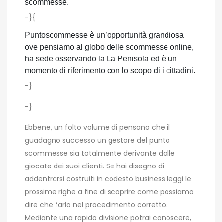
scommesse.
-}{
Puntoscommesse è un’opportunità grandiosa
ove pensiamo al globo delle scommesse online,
ha sede osservando la La Penisola ed è un
momento di riferimento con lo scopo di i cittadini.
-}
-}
Ebbene, un folto volume di pensano che il
guadagno successo un gestore del punto
scommesse sia totalmente derivante dalle
giocate dei suoi clienti. Se hai disegno di
addentrarsi costruiti in codesto business leggi le
prossime righe a fine di scoprire come possiamo
dire che farlo nel procedimento corretto.
Mediante una rapido divisione potrai conoscere,