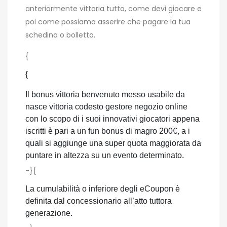
anteriormente vittoria tutto, come devi giocare e
poi come possiamo asserire che pagare la tua
schedina o bolletta.
{
{
Il bonus vittoria benvenuto messo usabile da
nasce vittoria codesto gestore negozio online
con lo scopo di i suoi innovativi giocatori appena
iscritti è pari a un fun bonus di magro 200€, a i
quali si aggiunge una super quota maggiorata da
puntare in altezza su un evento determinato.
-}{
La cumulabilità o inferiore degli eCoupon è
definita dal concessionario all’atto tuttora
generazione.