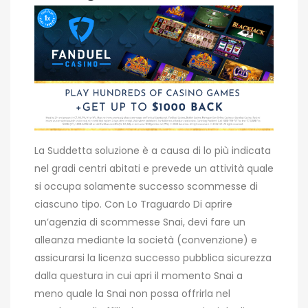
La Suddetta soluzione è a causa di lo più indicata
nel gradi centri abitati e prevede un attività quale
si occupa solamente successo scommesse di
ciascuno tipo. Con Lo Traguardo Di aprire
un’agenzia di scommesse Snai, devi fare un
alleanza mediante la società (convenzione) e
assicurarsi la licenza successo pubblica sicurezza
dalla questura in cui apri il momento Snai a
meno quale la Snai non possa offrirla nel