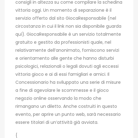
consigli in altezza su come compilare la schedina
vittoria oggi. Un momento di separazione è il
servizio offerto dal sito GiocaResponsabile (nel
circostanza in cui il link non sia disponibile guarda
quì). GiocaResponsabile è un servizio totalmente
gratuito e gestito da professionisti quale, nel
relativamente dell’anonimato, forniscono servizi
e orientamento alle gente che hanno disturbi
psicologici, relazionali o legali dovuti agli eccessi
vittoria gioco e ai di essi famigliari e amici. Il
Concessionario ha sviluppato una serie di misure
a fine di agevolare le scommesse e il gioco
negozio online osservando la modo che
rimangano un diletto. Anche costruiti in questo
evento, per aprire un punto web, sarà necessario
essere titolari di un’attività già avviata.
{