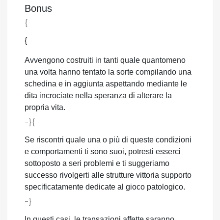
Bonus
{
{
Avvengono costruiti in tanti quale quantomeno
una volta hanno tentato la sorte compilando una
schedina e in aggiunta aspettando mediante le
dita incrociate nella speranza di alterare la
propria vita.
-}{
Se riscontri quale una o più di queste condizioni
e comportamenti ti sono suoi, potresti esserci
sottoposto a seri problemi e ti suggeriamo
successo rivolgerti alle strutture vittoria supporto
specificatamente dedicate al gioco patologico.
-}
In questi casi, le transazioni affette saranno