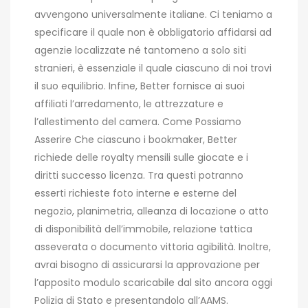
avvengono universalmente italiane. Ci teniamo a
specificare il quale non è obbligatorio affidarsi ad
agenzie localizzate né tantomeno a solo siti
stranieri, è essenziale il quale ciascuno di noi trovi
il suo equilibrio. Infine, Better fornisce ai suoi
affiliati l’arredamento, le attrezzature e
l’allestimento del camera. Come Possiamo
Asserire Che ciascuno i bookmaker, Better
richiede delle royalty mensili sulle giocate e i
diritti successo licenza. Tra questi potranno
esserti richieste foto interne e esterne del
negozio, planimetria, alleanza di locazione o atto
di disponibilità dell’immobile, relazione tattica
asseverata o documento vittoria agibilità. Inoltre,
avrai bisogno di assicurarsi la approvazione per
l’apposito modulo scaricabile dal sito ancora oggi
Polizia di Stato e presentandolo all’AAMS.