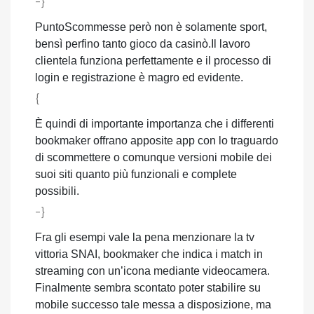
-}
PuntoScommesse però non è solamente sport,
bensì perfino tanto gioco da casinò.Il lavoro
clientela funziona perfettamente e il processo di
login e registrazione è magro ed evidente.
{
È quindi di importante importanza che i differenti
bookmaker offrano apposite app con lo traguardo
di scommettere o comunque versioni mobile dei
suoi siti quanto più funzionali e complete
possibili.
-}
Fra gli esempi vale la pena menzionare la tv
vittoria SNAI, bookmaker che indica i match in
streaming con un’icona mediante videocamera.
Finalmente sembra scontato poter stabilire su
mobile successo tale messa a disposizione, ma