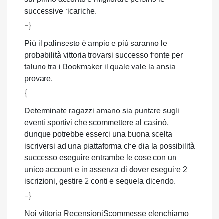
successive ricariche.
-}
Più il palinsesto è ampio e più saranno le
probabilità vittoria trovarsi successo fronte per
taluno tra i Bookmaker il quale vale la ansia
provare.
{
Determinate ragazzi amano sia puntare sugli
eventi sportivi che scommettere al casinò,
dunque potrebbe esserci una buona scelta
iscriversi ad una piattaforma che dia la possibilità
successo eseguire entrambe le cose con un
unico account e in assenza di dover eseguire 2
iscrizioni, gestire 2 conti e sequela dicendo.
-}
Noi vittoria RecensioniScommesse elenchiamo