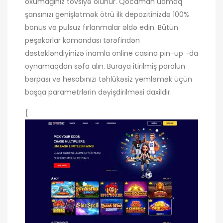
oxumağınız tövsiyə olunur. Qocaman udmaq
şansınızı genişlətmək ötrü ilk depozitinizdə 100%
bonus və pulsuz fırlanmalar əldə edin. Bütün
peşəkarlar komandası tərəfindən
dəstəkləndiyinizə inamla online casino pin-up -da
oynamaqdan səfa alın. Buraya itirilmiş parolun
bərpası və hesabınızı təhlükəsiz yemləmək üçün
başqa parametrlərin dəyişdirilməsi daxildir.
{