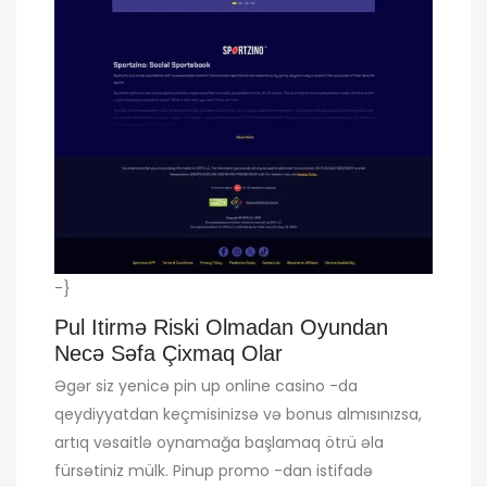
-}
Pul Itirmə Riski Olmadan Oyundan
Necə Səfa Çixmaq Olar
Əgər siz yenicə pin up online casino -da
qeydiyyatdan keçmisinizsə və bonus almısınızsa,
artıq vəsaitlə oynamağa başlamaq ötrü əla
fürsətiniz mülk. Pinup promo -dan istifadə