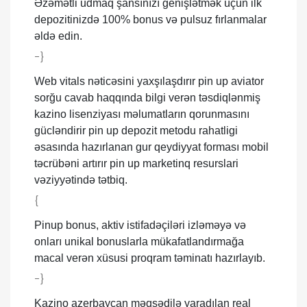
Əzəmətli udmaq şansınızı genişlətmək üçün ilk
depozitinizdə 100% bonus və pulsuz fırlanmalar
əldə edin.
-}
Web vitals nəticəsini yaxşılaşdırır pin up aviator
sorğu cavab haqqında bilgi verən təsdiqlənmiş
kazino lisenziyası məlumatların qorunmasını
gücləndirir pin up depozit metodu rahatligi
əsasında hazırlanan gur qeydiyyat forması mobil
təcrübəni artırır pin up marketinq resurslari
vəziyyətində tətbiq.
{
Pinup bonus, aktiv istifadəçiləri izləməyə və
onları unikal bonuslarla mükafatlandırmağa
macal verən xüsusi proqram təminatı hazırlayıb.
-}
Kazino azerbaycan məqsədilə yaradılan real