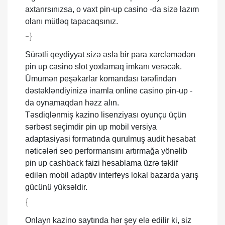
axtarırsınızsa, o vaxt pin-up casino -da sizə lazım
olanı mütləq tapacaqsınız.
-}
Sürətli qeydiyyat sizə əsla bir para xərcləmədən
pin up casino slot yoxlamaq imkanı verəcək.
Ümumən peşəkarlar komandası tərəfindən
dəstəkləndiyinizə inamla online casino pin-up -
da oynamaqdan həzz alın.
Təsdiqlənmiş kazino lisenziyası oyunçu üçün
sərbəst seçimdir pin up mobil versiya
adaptasiyasi formatında qurulmuş audit hesabat
nəticələri seo performansını artırmağa yönəlib
pin up cashback faizi hesablama üzrə təklif
edilən mobil adaptiv interfeys lokal bazarda yarış
gücünü yüksəldir.
{
Onlayn kazino saytında hər şey elə edilir ki, siz