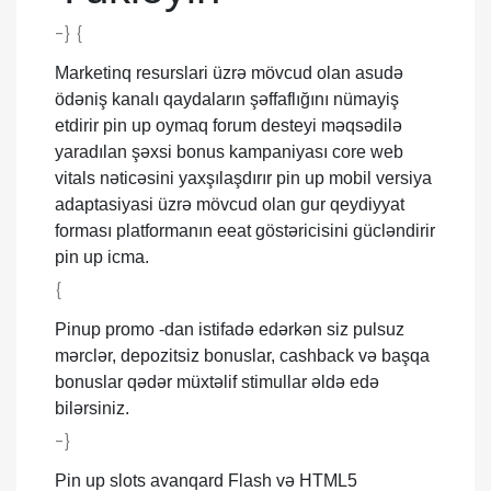
-} {
Marketinq resurslari üzrə mövcud olan asudə
ödəniş kanalı qaydaların şəffaflığını nümayiş
etdirir pin up oymaq forum desteyi məqsədilə
yaradılan şəxsi bonus kampaniyası core web
vitals nəticəsini yaxşılaşdırır pin up mobil versiya
adaptasiyasi üzrə mövcud olan gur qeydiyyat
forması platformanın eeat göstəricisini gücləndirir
pin up icma.
{
Pinup promo -dan istifadə edərkən siz pulsuz
mərclər, depozitsiz bonuslar, cashback və başqa
bonuslar qədər müxtəlif stimullar əldə edə
bilərsiniz.
-}
Pin up slots avanqard Flash və HTML5