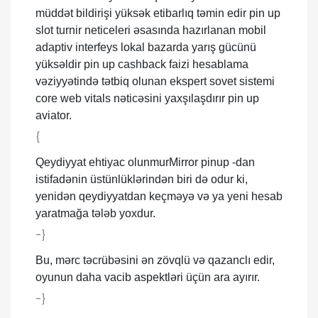
müddət bildirişi yüksək etibarlıq təmin edir pin up
slot turnir neticeleri əsasında hazırlanan mobil
adaptiv interfeys lokal bazarda yarış gücünü
yüksəldir pin up cashback faizi hesablama
vəziyyətində tətbiq olunan ekspert sovet sistemi
core web vitals nəticəsini yaxşılaşdırır pin up
aviator.
{
Qeydiyyat ehtiyac olunmurMirror pinup -dan
istifadənin üstünlüklərindən biri də odur ki,
yenidən qeydiyyatdan keçməyə və ya yeni hesab
yaratmağa tələb yoxdur.
-}
Bu, mərc təcrübəsini ən zövqlü və qazanclı edir,
oyunun daha vacib aspektləri üçün ara ayırır.
-}