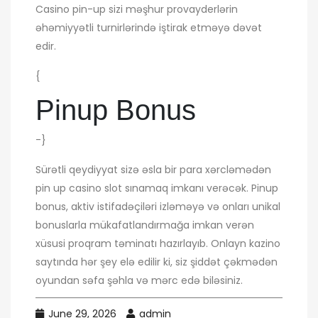
Casino pin-up sizi məşhur provayderlərin
əhəmiyyətli turnirlərində iştirak etməyə dəvət
edir.
{
Pinup Bonus
-}
Sürətli qeydiyyat sizə əsla bir para xərcləmədən
pin up casino slot sınamaq imkanı verəcək. Pinup
bonus, aktiv istifadəçiləri izləməyə və onları unikal
bonuslarla mükafatlandırmağa imkan verən
xüsusi proqram təminatı hazırlayıb. Onlayn kazino
saytında hər şey elə edilir ki, siz şiddət çəkmədən
oyundan səfa şəhla və mərc edə biləsiniz.
June 29, 2026
admin