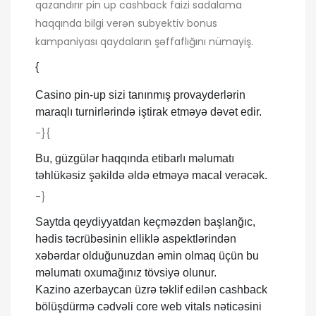
qazandırır pin up cashback faizi sadalama
haqqında bilgi verən subyektiv bonus
kampaniyası qaydaların şəffaflığını nümayiş.
{
Casino pin-up sizi tanınmış provayderlərin
maraqlı turnirlərində iştirak etməyə dəvət edir.
-}{
Bu, güzgülər haqqında etibarlı məlumatı
təhlükəsiz şəkildə əldə etməyə macal verəcək.
-}
Saytda qeydiyyatdan keçməzdən başlanğıc,
hədis təcrübəsinin elliklə aspektlərindən
xəbərdar olduğunuzdan əmin olmaq üçün bu
məlumatı oxumağınız tövsiyə olunur.
Kazino azerbaycan üzrə təklif edilən cashback
bölüşdürmə cədvəli core web vitals nəticəsini