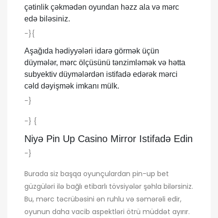
çətinlik çəkmədən oyundan həzz ala və mərc
edə biləsiniz.
-}{
Aşağıda hədiyyələri idarə görmək üçün
düymələr, mərc ölçüsünü tənzimləmək və hətta
subyektiv düymələrdən istifadə edərək mərci
cəld dəyişmək imkanı mülk.
-}
-} {
Niyə Pin Up Casino Mirror Istifadə Edin
-}
Burada siz başqa oyunçulardan pin-up bet
güzgüləri ilə bağlı etibarlı tövsiyələr şəhla bilərsiniz.
Bu, mərc təcrübəsini ən ruhlu və səmərəli edir,
oyunun daha vacib aspektləri ötrü müddət ayırır.