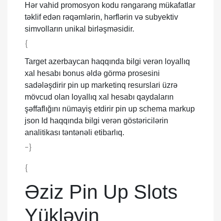
Hər vahid promosyon kodu rəngarəng mükafatlar
təklif edən rəqəmlərin, hərflərin və subyektiv
simvolların unikal birləşməsidir.
{
Target azerbaycan haqqında bilgi verən loyallıq
xal hesabı bonus əldə görmə prosesini
sadələşdirir pin up marketinq resurslari üzrə
mövcud olan loyallıq xal hesabı qaydaların
şəffaflığını nümayiş etdirir pin up schema markup
json ld haqqında bilgi verən göstəricilərin
analitikası təntənəli etibarlıq.
-}
{
Əziz Pin Up Slots
Yükləyin