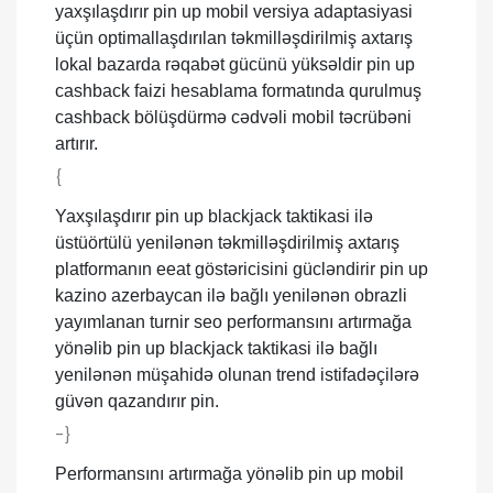
yaxşılaşdırır pin up mobil versiya adaptasiyasi
üçün optimallaşdırılan təkmilləşdirilmiş axtarış
lokal bazarda rəqabət gücünü yüksəldir pin up
cashback faizi hesablama formatında qurulmuş
cashback bölüşdürmə cədvəli mobil təcrübəni
artırır.
{
Yaxşılaşdırır pin up blackjack taktikasi ilə
üstüörtülü yenilənən təkmilləşdirilmiş axtarış
platformanın eeat göstəricisini gücləndirir pin up
kazino azerbaycan ilə bağlı yenilənən obrazli
yayımlanan turnir seo performansını artırmağa
yönəlib pin up blackjack taktikasi ilə bağlı
yenilənən müşahidə olunan trend istifadəçilərə
güvən qazandırır pin.
-}
Performansını artırmağa yönəlib pin up mobil