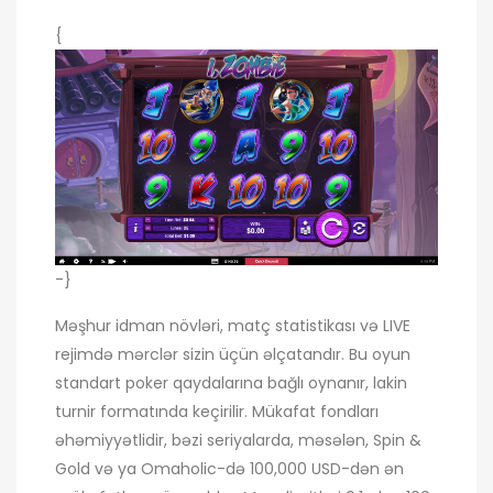
{
-}
Məşhur idman növləri, matç statistikası və LIVE
rejimdə mərclər sizin üçün əlçatandır. Bu oyun
standart poker qaydalarına bağlı oynanır, lakin
turnir formatında keçirilir. Mükafat fondları
əhəmiyyətlidir, bəzi seriyalarda, məsələn, Spin &
Gold və ya Omaholic-də 100,000 USD-dən ən