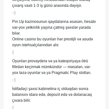
çıxarış vaxtı 1-3 iş günü arasında dəyişir.
-}
Pin Up kazinosunun qaydalarına əsasən, hesabı
var-yox yetkinlik yaşına çatmış şəxslər yarada
bilər.
Online casino bu oyunları hər prestijli və asudə
oyun istehsalçılarından alır.
{
Oyunları provayderə və ya kateqoriyaya ötrü
filtrdən keçirmək mümkündür — məsələn, var-
yox təzə oyunlar və ya Pragmatic Play slotları.
-}
İstifadəçi şəxsi kabinetinə iç olduqdan sonra
balansını idarə edə, depozit edə və dolanacaq
çıxara bilir.
{