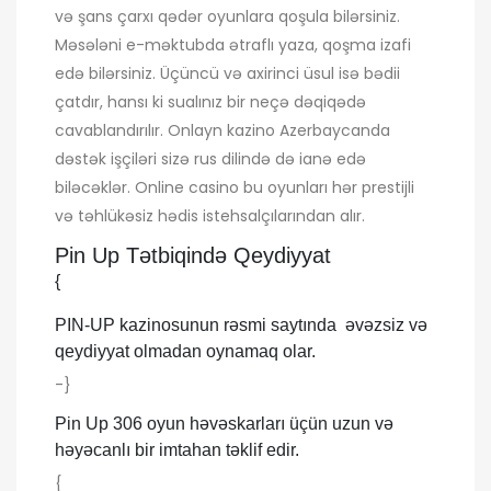
və şans çarxı qədər oyunlara qoşula bilərsiniz.
Məsələni e-məktubda ətraflı yaza, qoşma izafi
edə bilərsiniz. Üçüncü və axirinci üsul isə bədii
çatdır, hansı ki sualınız bir neçə dəqiqədə
cavablandırılır. Onlayn kazino Azerbaycanda
dəstək işçiləri sizə rus dilində də ianə edə
biləcəklər. Online casino bu oyunları hər prestijli
və təhlükəsiz hədis istehsalçılarından alır.
Pin Up Tətbiqində Qeydiyyat
{
PIN-UP kazinosunun rəsmi saytında əvəzsiz və
qeydiyyat olmadan oynamaq olar.
-}
Pin Up 306 oyun həvəskarları üçün uzun və
həyəcanlı bir imtahan təklif edir.
{