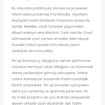
Bu valyutanı praktik pula, bonusa və ya əvəzsiz
fırlanmalara pozulmaq mümkündür. Oyunların
keyfiyyəti mobil cihazlarda masaüstü versiya ilə
eynidir. Beləliklə, vacib fürsətləri qaçırmadan
əlbəəl reaksiya verə bilərsiniz. Canlı mərclər (Live)
bölməsində oyun zamanı əmsallar daim dəyişir.
Xüsusilə futbol oyunları ötrü obrazli yayım
funksiyası da mövcuddur.
Pin Up kazinoya iç olduğunuz zaman platformun
mümkün kəmiyyət rahat olduğunu və mütəmadi
olaraq yeniləndiyini görmüş olacaqsınız. Online
casino Azerbaycan bazarında mobil müvafiqlik
lazımlı üstünlükdür. Pin up bonusları oyunçulara
daha çox oynamaq və aparmaq şansı verir. Pin
Up mobil proqramı var-yox Android versiyasında
işləyən cihazlar üçün əlçatandır. Apk faylını