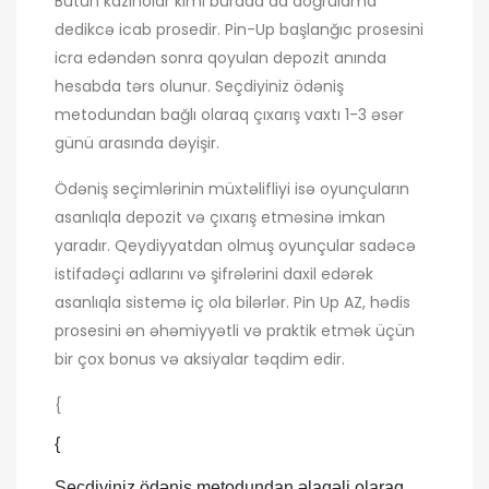
Bütün kazinolar kimi burada da doğrulama
dedikcə icab prosedir. Pin-Up başlanğıc prosesini
icra edəndən sonra qoyulan depozit anında
hesabda tərs olunur. Seçdiyiniz ödəniş
metodundan bağlı olaraq çıxarış vaxtı 1-3 əsər
günü arasında dəyişir.
Ödəniş seçimlərinin müxtəlifliyi isə oyunçuların
asanlıqla depozit və çıxarış etməsinə imkan
yaradır. Qeydiyyatdan olmuş oyunçular sadəcə
istifadəçi adlarını və şifrələrini daxil edərək
asanlıqla sistemə iç ola bilərlər. Pin Up AZ, hədis
prosesini ən əhəmiyyətli və praktik etmək üçün
bir çox bonus və aksiyalar təqdim edir.
{
{
Seçdiyiniz ödəniş metodundan əlaqəli olaraq