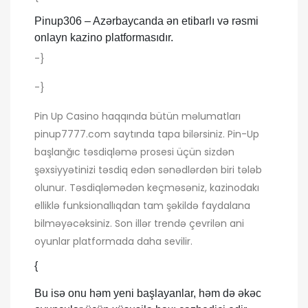
Pinup306 – Azərbaycanda ən etibarlı və rəsmi
onlayn kazino platformasıdır.
-}
-}
Pin Up Casino haqqında bütün məlumatları
pinup7777.com saytında tapa bilərsiniz. Pin-Up
başlanğıc təsdiqləmə prosesi üçün sizdən
şəxsiyyətinizi təsdiq edən sənədlərdən biri tələb
olunur. Təsdiqləmədən keçməsəniz, kazinodakı
elliklə funksionallıqdan tam şəkildə faydalana
bilməyəcəksiniz. Son illər trendə çevrilən ani
oyunlar platformada daha sevilir.
{
Bu isə onu həm yeni başlayanlar, həm də əkəc