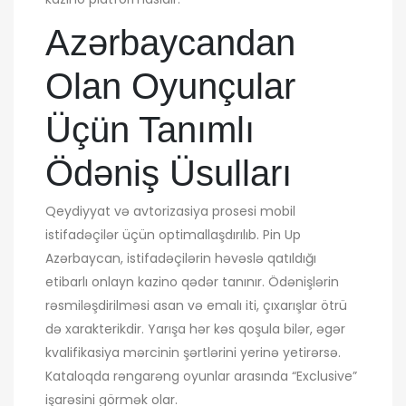
Azərbaycandan
Olan Oyunçular
Üçün Tanımlı
Ödəniş Üsulları
Qeydiyyat və avtorizasiya prosesi mobil
istifadəçilər üçün optimallaşdırılıb. Pin Up
Azərbaycan, istifadəçilərin həvəslə qatıldığı
etibarlı onlayn kazino qədər tanınır. Ödənişlərin
rəsmiləşdirilməsi asan və emalı iti, çıxarışlar ötrü
də xarakterikdir. Yarışa hər kəs qoşula bilər, əgər
kvalifikasiya mərcinin şərtlərini yerinə yetirərsə.
Kataloqda rəngarəng oyunlar arasında “Exclusive”
işarəsini görmək olar.