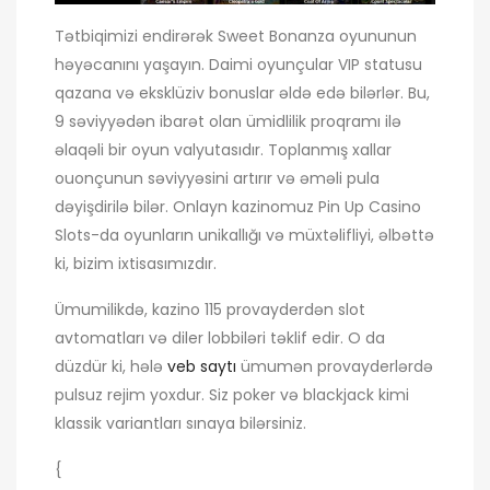
Tətbiqimizi endirərək Sweet Bonanza oyununun
həyəcanını yaşayın. Daimi oyunçular VIP statusu
qazana və eksklüziv bonuslar əldə edə bilərlər. Bu,
9 səviyyədən ibarət olan ümidlilik proqramı ilə
əlaqəli bir oyun valyutasıdır. Toplanmış xallar
ouonçunun səviyyəsini artırır və əməli pula
dəyişdirilə bilər. Onlayn kazinomuz Pin Up Casino
Slots-da oyunların unikallığı və müxtəlifliyi, əlbəttə
ki, bizim ixtisasımızdır.
Ümumilikdə, kazino 115 provayderdən slot
avtomatları və diler lobbiləri təklif edir. O da
düzdür ki, hələ
veb saytı
ümumən provayderlərdə
pulsuz rejim yoxdur. Siz poker və blackjack kimi
klassik variantları sınaya bilərsiniz.
{