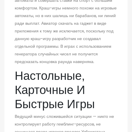
автоматы и совершать ставки на спорт с большим
комфортом. Краш-игры немного похожи на игровые
автоматы, но в них шалишь ни барабанов, ни линий
ради выплат. Авиатор скачать на гаджет в виде
приложения к тому же исключается, поскольку под
данную краш-игру разработчик не создавал
отдельной программы. В играх с использованием
генератора случайных чисел не получится
предсказать концовка раунда наверняка.
Настольные,
Карточные И
Быстрые Игры
Ведущий минус сложившейся ситуации — никто не
контролирует работу гемблинг-ресурсов, не
защищает права игроков предлог Узбекистана.