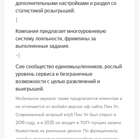
дополнительными настройками и раздел со
статистикой розыгрышей.
{
Компания предлагает многоуровневую
систему лояльности, фримпины за
выполненные задания.
-}
Сие сообщество единомышленников, рослый
уровень сервиса и безграничные
возможности с целью развлечений и
выигрышей.
Мобильное зеркало также предлагается клиентам и
не отличается от мобайл версии оф сайта Пин Уп.
Современный игорный клуб Пин Уп был открыт в
2016 году, а в 2025 он входит в ТОП-лучших казино
Казахстана на реальные деньги. По функционалу,
дизайну полностью повторяет мобильную версию