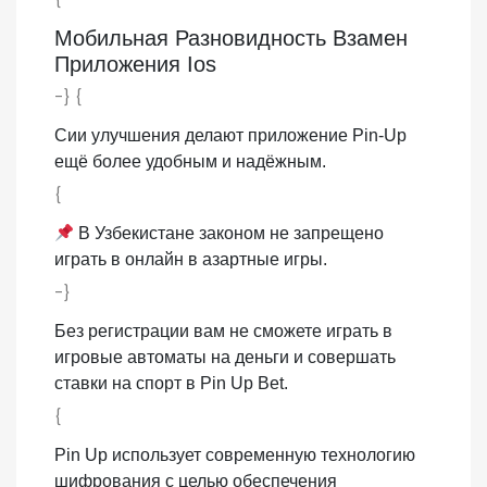
Мобильная Разновидность Взамен
Приложения Ios
-} {
Сии улучшения делают приложение Pin-Up
ещё более удобным и надёжным.
{
В Узбекистане законом не запрещено
играть в онлайн в азартные игры.
-}
Без регистрации вам не сможете играть в
игровые автоматы на деньги и совершать
ставки на спорт в Pin Up Bet.
{
Pin Up использует современную технологию
шифрования с целью обеспечения