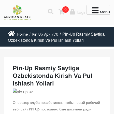
0
Menu
Login
Home
Pin Up Apk 770
Pin-Up Rasmiy Saytiga
/
/
Ozbekistonda Kirish Va Pul Ishlash Yollari
Pin-Up Rasmiy Saytiga
Ozbekistonda Kirish Va Pul
Ishlash Yollari
Оператор клуба позаботился, чтобы новый рабочий
веб-сайт Pin Up постоянно был доступен ради