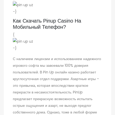
-}
Как Скачать Pinup Casino На
Мобильный Телефон?
{
-}
С наличием лицензии и использованием надежного
игрового софта мы завоевали 100% доверия
пользователей. В Pin Up онлайн казино работает
круглосуточная отдел поддержки. Азартные игры –
это привычка, которая впоследствии краткое
перерасти в несамостоятельность. PinUp
предлагает прекрасную возможность испытать
острые ощущения и азарт, не выходя предлог
собственного дома. Однако, тоже в любой форме