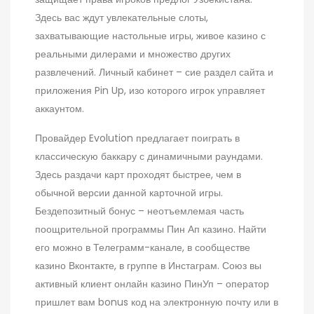
Здесь вас ждут увлекательные слоты,
захватывающие настольные игры, живое казино с
реальными дилерами и множество других
развлечений. Личный кабинет – сие раздел сайта и
приложения Pin Up, изо которого игрок управляет
аккаунтом.
Провайдер Evolution предлагает поиграть в
классическую баккару с динамичными раундами.
Здесь раздачи карт проходят быстрее, чем в
обычной версии данной карточной игры.
Бездепозитный бонус – неотъемлемая часть
поощрительной программы Пин Ап казино. Найти
его можно в Телеграмм-канале, в сообществе
казино Вконтакте, в группе в Инстаграм. Союз вы
активный клиент онлайн казино ПинУп – оператор
пришлет вам bonus код на электронную почту или в