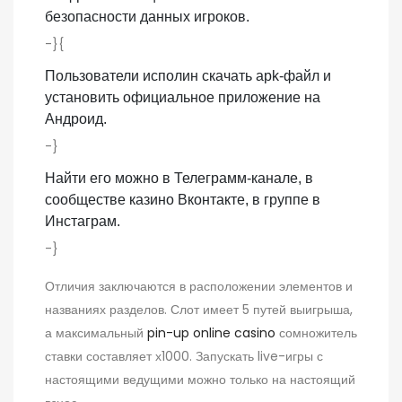
безопасности данных игроков.
-}{
Пользователи исполин скачать apk-файл и
установить официальное приложение на
Андроид.
-}
Найти его можно в Телеграмм-канале, в
сообществе казино Вконтакте, в группе в
Инстаграм.
-}
Отличия заключаются в расположении элементов и
названиях разделов. Слот имеет 5 путей выигрыша,
а максимальный
pin-up online casino
сомножитель
ставки составляет х1000. Запускать live-игры с
настоящими ведущими можно только на настоящий