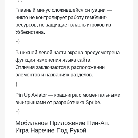
Главный минус сложившейся ситуации —
никто не контролирует работу гемблинг-
ресурсов, не защищает власть игроков из
Узбекистана.
-}
В нижней левой части экрана предусмотрена
функция изменения языка сайта.
Отличия заключаются в расположении
элементов и названиях разделов.
{
Pin Up Aviator — краш-игра с моментальными
выигрышами от разработчика Spribe.
-}
Мобильное Приложение Пин-Ап:
Игра Наречие Под Рукой