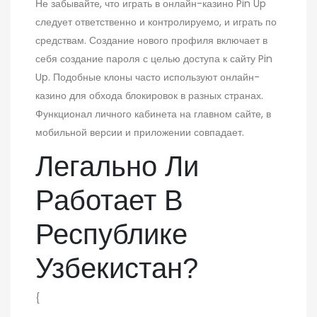
Не забывайте, что играть в онлайн-казино Pin Up
следует ответственно и контролируемо, и играть по
средствам. Создание нового профиля включает в
себя создание пароля с целью доступа к сайту Pin
Up. Подобные клоны часто используют онлайн-
казино для обхода блокировок в разных странах.
Функционал личного кабинета на главном сайте, в
мобильной версии и приложении совпадает.
Легально Ли
Работает В
Республике
Узбекистан?
{