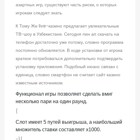
азартных игр, существуют часть риски, о которых
игрокам следует знать.
К Тому Же live-казино предлагает увлекательные
ТВ-шоу в Узбекистане. Сегодня пин ап скачать на
телефон достаточно уже потому, словно программа
постоянно обновляется. В ходе установки от игрока
краткое потребоваться дополнительно подтвердить
установку приложения. Подобный нюанс связан с
единица, словно смартфон не считает сайт казино
известным источником.
Функционал игры позволяет сделать вмиг
несколько пари на один раунд.
{
Слот имеет 5 путей выигрыша, а наибольший
множитель ставки составляет х1000.
-}{