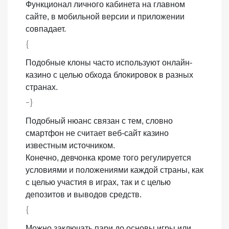
Функционал личного кабинета на главном
сайте, в мобильной версии и приложении
совпадает.
{
Подобные клоны часто используют онлайн-
казино с целью обхода блокировок в разных
странах.
-}
Подобный нюанс связан с тем, словно
смартфон не считает веб-сайт казино
известным источником.
Конечно, девчонка кроме того регулируется
условиями и положениями каждой страны, как
с целью участия в играх, так и с целью
депозитов и выводов средств.
{
Можно заключать пари до основы игры или