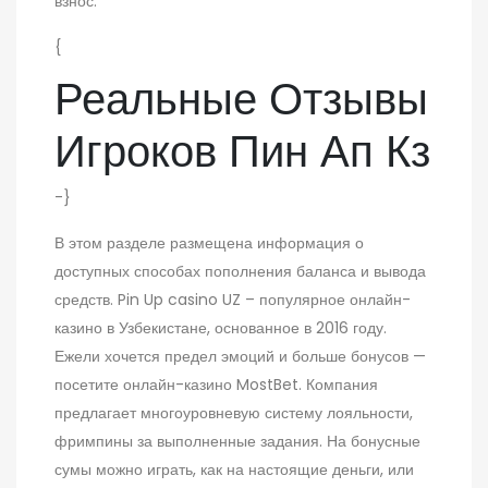
взнос.
{
Реальные Отзывы
Игроков Пин Ап Кз
-}
В этом разделе размещена информация о
доступных способах пополнения баланса и вывода
средств. Pin Up casino UZ – популярное онлайн-
казино в Узбекистане, основанное в 2016 году.
Ежели хочется предел эмоций и больше бонусов —
посетите онлайн-казино MostBet. Компания
предлагает многоуровневую систему лояльности,
фримпины за выполненные задания. На бонусные
сумы можно играть, как на настоящие деньги, или