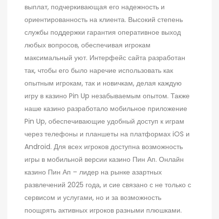
выплат, подчеркивающая его надежность и
ориентированность на клиента. Высокий степень
службы поддержки гарантия оперативное выход
любых вопросов, обеспечивая игрокам
максимальный уют. Интерфейс сайта разработан
так, чтобы его было наречие использовать как
опытным игрокам, так и новичкам, делая каждую
игру в казино Pin Up незабываемым опытом. Также
наше казино разработало мобильное приложение
Pin Up, обеспечивающие удобный доступ к играм
через телефоны и планшеты на платформах iOS и
Android. Для всех игроков доступна возможность
игры в мобильной версии казино Пин Ап. Онлайн
казино Пин Ап – лидер на рынке азартных
развлечений 2025 года, и сие связано с не только с
сервисом и услугами, но и за возможность
поощрять активных игроков разными плюшками.