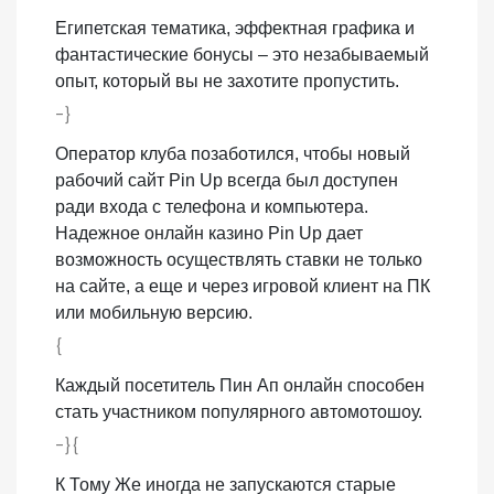
Египетская тематика, эффектная графика и
фантастические бонусы – это незабываемый
опыт, который вы не захотите пропустить.
-}
Оператор клуба позаботился, чтобы новый
рабочий сайт Pin Up всегда был доступен
ради входа с телефона и компьютера.
Надежное онлайн казино Pin Up дает
возможность осуществлять ставки не только
на сайте, а еще и через игровой клиент на ПК
или мобильную версию.
{
Каждый посетитель Пин Ап онлайн способен
стать участником популярного автомотошоу.
-}{
К Тому Же иногда не запускаются старые