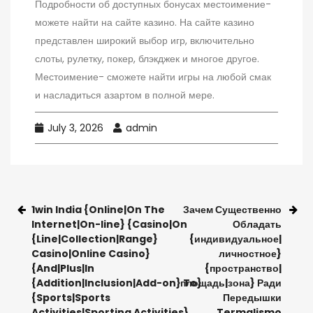
Подробности об доступных бонусах местоимение-
можете найти на сайте казино. На сайте казино
представлен широкий выбор игр, включительно
слоты, рулетку, покер, блэкджек и многое другое.
Местоимение- сможете найти игры на любой смак
и насладиться азартом в полной мере.
July 3, 2026
admin
1win India {Online|On The
Зачем Существенно
Internet|On-line} {Casino|On
Обладать
{Line|Collection|Range}
{индивидуальное|
Casino|Online Casino}
личностное}
{And|Plus|In
{пространство|
{Addition|Inclusion|Add-on} To}
площадь|зона} Ради
{Sports|Sports
Передышки
Activities|Sporting Activities}
Termalismo