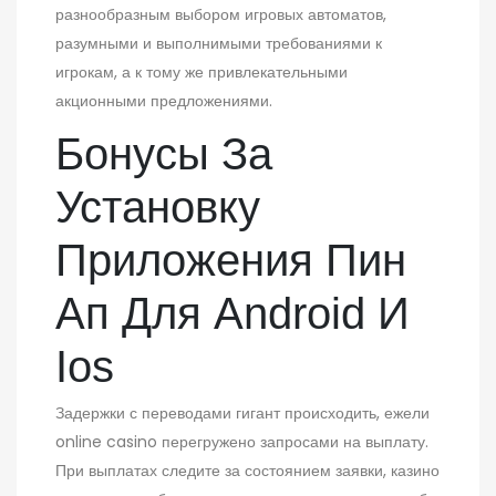
разнообразным выбором игровых автоматов,
разумными и выполнимыми требованиями к
игрокам, а к тому же привлекательными
акционными предложениями.
Бонусы За
Установку
Приложения Пин
Ап Для Android И
Ios
Задержки с переводами гигант происходить, ежели
online casino перегружено запросами на выплату.
При выплатах следите за состоянием заявки, казино