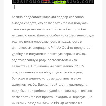
-}
Казино предлагает широкий подбор способов
вывода средств, что позволяет игрокам получать
свои выигрыши как можно больше быстро и без
лишних хлопот. Данное особенно существенно ради
тех, кто ценит оперативность и надежность в
финансовых операциях. Pin Up Casino предлагает
удобную и интуитивно понятную версию сайта,
адаптированную ради пользователей изо
Казахстана. Официальный сайт казино Pin Up
предоставляет полный доступ ко всем играм,
бонусам и акциям, которые доступны в этом
азартном клубе. Вариант сайта оптимизирована
ради быстрой работы и удобной навигации, словно
позволяет игрокам просто находить интересующие
их игры и разделы. Казино Pin Up отличается