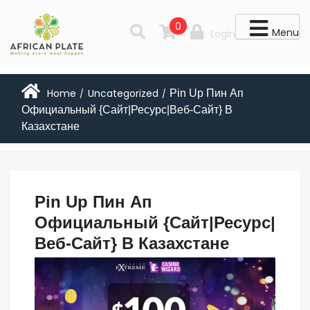
0
Menu
Login
Home
Uncategorized
Pin Up Пин Ап
/
/
Официальный {сайт|ресурс|веб-Сайт} В
Казахстане
Pin Up Пин Ап
Официальный {сайт|ресурс|
Веб-Сайт} В Казахстане