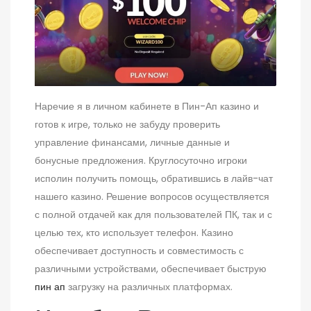
Наречие я в личном кабинете в Пин-Ап казино и
готов к игре, только не забуду проверить
управление финансами, личные данные и
бонусные предложения. Круглосуточно игроки
исполин получить помощь, обратившись в лайв-чат
нашего казино. Решение вопросов осуществляется
с полной отдачей как для пользователей ПК, так и с
целью тех, кто использует телефон. Казино
обеспечивает доступность и совместимость с
различными устройствами, обеспечивает быструю
пин ап
загрузку на различных платформах.