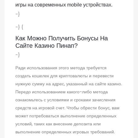
игры на современных mobile устройствах.
-}
-} {
Как Можно Получить Бонусы На
Сайте Казино Пинап?
-}
Ради использования этого метода требуется
создать кошелек для криптовалюты и перевести
нужную сумму на адрес, указанный на сайте казино.
Передо использованием какого-либо метода
ознакомьтесь с условиями и сроками зачисления
средств на игровой счет. Чтобы обрести бонус, вам
может потребоваться выполнение определенных
условий, таких как внесение депозита или
выполнение определенных игровых требований.