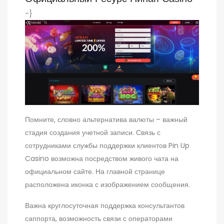
-}
Помните, словно альтернатива валюты – важный
стадия создания учетной записи. Связь с
сотрудниками службы поддержки клиентов Pin Up
Casino возможна посредством живого чата на
официальном сайте. На главной странице
расположена иконка с изображением сообщения.
Важна круглосуточная поддержка консультантов
саппорта, возможность связи с операторами