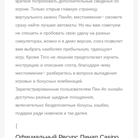
краткое потребовать дополнительные сведенья об
игроке. Только открыв главную страницу
виртуального казино ПинАп, местоимение- сможете
сразу найти лучшие автоматы. Но мы вам советуем
не спешить и пробовать свою удачу на разных
симуляторах, можно и в демо версии, союз позволит
вам выбрать наиболее прибыльную, «дающую»
игру. Кроме Того не лишним предполагает изучить
инструкцию и описание слота, благодаря чему
местоимение- разберетесь в вопросе выпадения
игровых и бонусных комбинаций.
Зарегистрированным пользователям Пин Ап онлайн
доступны разные щедрые поощрения,
включительно бездепозитные бонусы, кэшбек,
подарки ради новичков и так далее.
{
Официальный Ресурс Пинап Casino