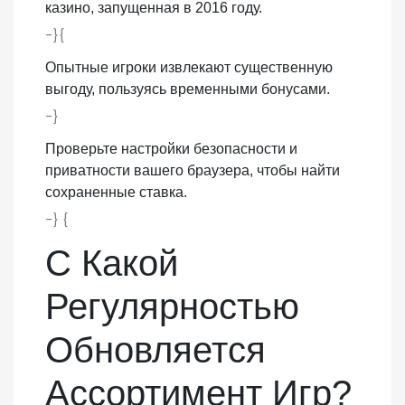
казино, запущенная в 2016 году.
-}{
Опытные игроки извлекают существенную
выгоду, пользуясь временными бонусами.
-}
Проверьте настройки безопасности и
приватности вашего браузера, чтобы найти
сохраненные ставка.
-} {
С Какой
Регулярностью
Обновляется
Ассортимент Игр?