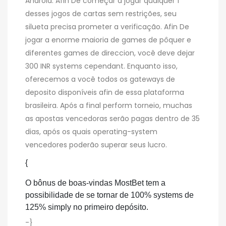
Android. Afin De começar a jogar qualquer 1
desses jogos de cartas sem restrições, seu
silueta precisa prometer a verificação. Afin De
jogar a enorme maioria de games de pôquer e
diferentes games de direccion, você deve dejar
300 INR systems cependant. Enquanto isso,
oferecemos a você todos os gateways de
deposito disponíveis afin de essa plataforma
brasileira. Após a final perform torneio, muchas
as apostas vencedoras serão pagas dentro de 35
dias, após os quais operating-system
vencedores poderão superar seus lucro.
{
O bônus de boas-vindas MostBet tem a
possibilidade de se tornar de 100% systems de
125% simply no primeiro depósito.
-}