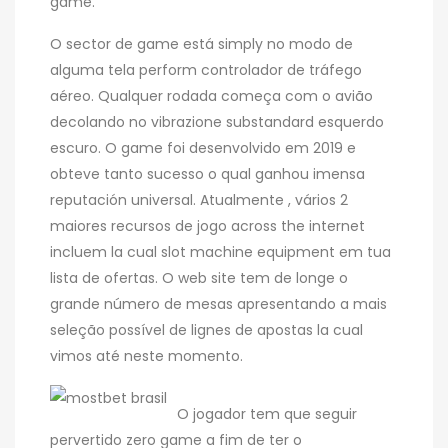
game.
O sector de game está simply no modo de
alguma tela perform controlador de tráfego
aéreo. Qualquer rodada começa com o avião
decolando no vibrazione substandard esquerdo
escuro. O game foi desenvolvido em 2019 e
obteve tanto sucesso o qual ganhou imensa
reputación universal. Atualmente , vários 2
maiores recursos de jogo across the internet
incluem la cual slot machine equipment em tua
lista de ofertas. O web site tem de longe o
grande número de mesas apresentando a mais
seleção possível de lignes de apostas la cual
vimos até neste momento.
O jogador tem que seguir
pervertido zero game a fim de ter o