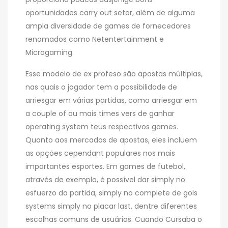
oportunidades carry out setor, além de alguma
ampla diversidade de games de fornecedores
renomados como Netentertainment e
Microgaming.
Esse modelo de ex profeso são apostas múltiplas,
nas quais o jogador tem a possibilidade de
arriesgar em várias partidas, como arriesgar em
a couple of ou mais times vers de ganhar
operating system teus respectivos games.
Quanto aos mercados de apostas, eles incluem
as opções cependant populares nos mais
importantes esportes. Em games de futebol,
através de exemplo, é possível dar simply no
esfuerzo da partida, simply no complete de gols
systems simply no placar last, dentre diferentes
escolhas comuns de usuários. Cuando Cursaba o