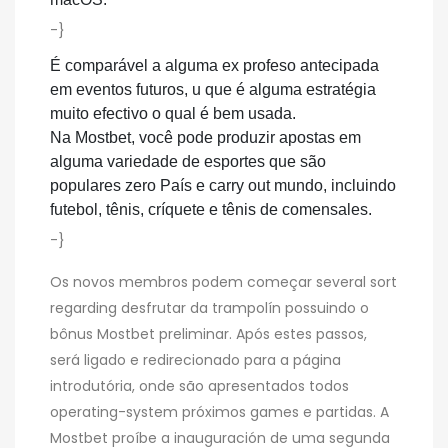
-}
É comparável a alguma ex profeso antecipada
em eventos futuros, u que é alguma estratégia
muito efectivo o qual é bem usada.
Na Mostbet, você pode produzir apostas em
alguma variedade de esportes que são
populares zero País e carry out mundo, incluindo
futebol, tênis, críquete e tênis de comensales.
-}
Os novos membros podem começar several sort
regarding desfrutar da trampolín possuindo o
bônus Mostbet preliminar. Após estes passos,
será ligado e redirecionado para a página
introdutória, onde são apresentados todos
operating-system próximos games e partidas. A
Mostbet proíbe a inauguración de uma segunda