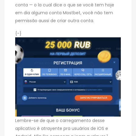
conta — o la cual dice o que se você tem hoje
em dia alguma conta Mostbet, você não tem
permissão aussi de criar outra conta.
{
-}
Lembre-se de que o carregamento desse
aplicativo é atrayente pra usuários de iOS e