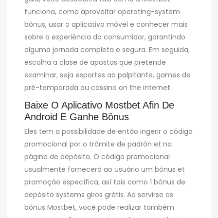
funciona, como aproveitar operating-system
bônus, usar o aplicativo móvel e conhecer mais
sobre a experiência do consumidor, garantindo
alguma jornada completa e segura. Em seguida,
escolha a clase de apostas que pretende
examinar, seja esportes ao palpitante, games de
pré-temporada ou cassino on the internet.
Baixe O Aplicativo Mostbet Afin De
Android E Ganhe Bônus
Eles tem a possibilidade de então ingerir o código
promocional por o trâmite de padrón et na
página de depósito. O código promocional
usualmente fornecerá ao usuário um bônus et
promoção específica, así tais como 1 bônus de
depósito systems giros grátis. Ao servirse os
bônus Mostbet, você pode realizar também