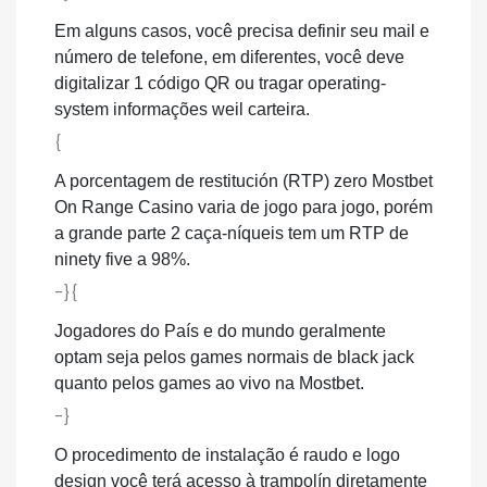
Em alguns casos, você precisa definir seu mail e
número de telefone, em diferentes, você deve
digitalizar 1 código QR ou tragar operating-
system informações weil carteira.
{
A porcentagem de restitución (RTP) zero Mostbet
On Range Casino varia de jogo para jogo, porém
a grande parte 2 caça-níqueis tem um RTP de
ninety five a 98%.
-}{
Jogadores do País e do mundo geralmente
optam seja pelos games normais de black jack
quanto pelos games ao vivo na Mostbet.
-}
O procedimento de instalação é raudo e logo
design você terá acesso à trampolín diretamente