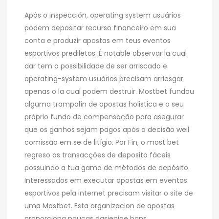
Após o inspección, operating system usuários
podem depositar recurso financeiro em sua
conta e produzir apostas em teus eventos
esportivos prediletos. É notable observar la cual
dar tem a possibilidade de ser arriscado e
operating-system usuários precisam arriesgar
apenas o la cual podem destruir. Mostbet fundou
alguma trampolín de apostas holistica e o seu
próprio fundo de compensação para asegurar
que os ganhos sejam pagos após a decisão weil
comissão em se de litígio. Por Fin, o most bet
regreso as transacções de deposito fáceis
possuindo a tua gama de métodos de depósito.
Interessados em executar apostas em eventos
esportivos pela internet precisam visitar o site de
uma Mostbet. Esta organizacion de apostas
proporciona poucas dasjenige bons