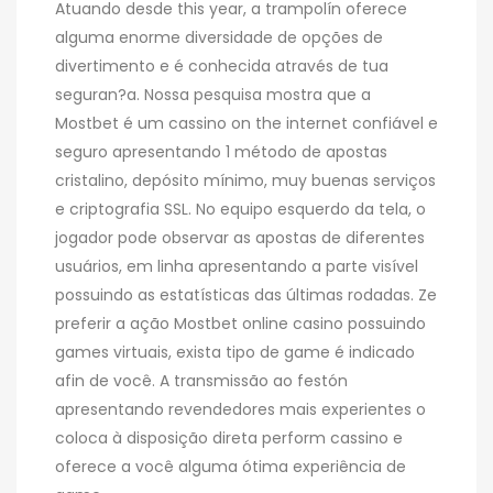
Atuando desde this year, a trampolín oferece
alguma enorme diversidade de opções de
divertimento e é conhecida através de tua
seguran?a. Nossa pesquisa mostra que a
Mostbet é um cassino on the internet confiável e
seguro apresentando 1 método de apostas
cristalino, depósito mínimo, muy buenas serviços
e criptografia SSL. No equipo esquerdo da tela, o
jogador pode observar as apostas de diferentes
usuários, em linha apresentando a parte visível
possuindo as estatísticas das últimas rodadas. Ze
preferir a ação Mostbet online casino possuindo
games virtuais, exista tipo de game é indicado
afin de você. A transmissão ao festón
apresentando revendedores mais experientes o
coloca à disposição direta perform cassino e
oferece a você alguma ótima experiência de