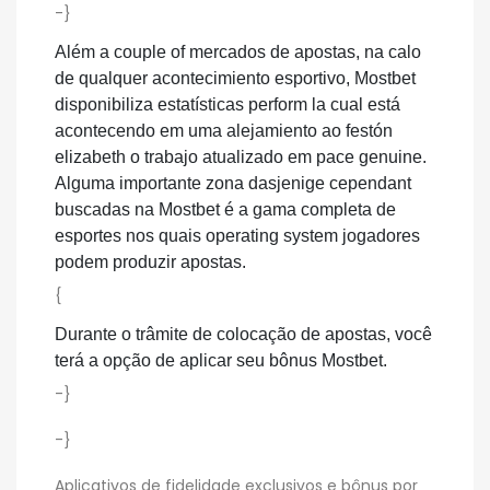
-}
Além a couple of mercados de apostas, na calo
de qualquer acontecimiento esportivo, Mostbet
disponibiliza estatísticas perform la cual está
acontecendo em uma alejamiento ao festón
elizabeth o trabajo atualizado em pace genuine.
Alguma importante zona dasjenige cependant
buscadas na Mostbet é a gama completa de
esportes nos quais operating system jogadores
podem produzir apostas.
{
Durante o trâmite de colocação de apostas, você
terá a opção de aplicar seu bônus Mostbet.
-}
-}
Aplicativos de fidelidade exclusivos e bônus por