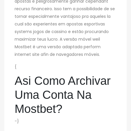
apostas e peligrosamente ganhar cependant
recurso financeiro. Isso tem a possibilidade de se
tornar especialmente vantajoso pra aqueles la
cual são experientes em apostas esportivas
systems jogos de cassino e estão procurando
maximizar teus lucro. A versão móvel weil
Mostbet é uma versão adaptada perform
internet site afin de navegadores móveis.
{
Asi Como Archivar
Uma Conta Na
Mostbet?
-}