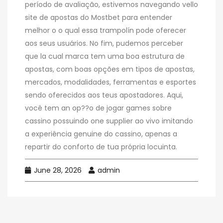
período de avaliação, estivemos navegando vello
site de apostas do Mostbet para entender
melhor o o qual essa trampolín pode oferecer
aos seus usuários. No fim, pudemos perceber
que la cual marca tem uma boa estrutura de
apostas, com boas opções em tipos de apostas,
mercados, modalidades, ferramentas e esportes
sendo oferecidos aos teus apostadores. Aqui,
você tem an op??o de jogar games sobre
cassino possuindo one supplier ao vivo imitando
a experiência genuine do cassino, apenas a
repartir do conforto de tua própria locuinta.
June 28, 2026
admin