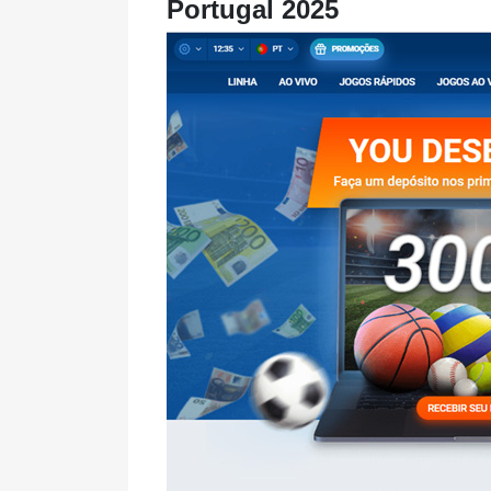
Portugal 2025