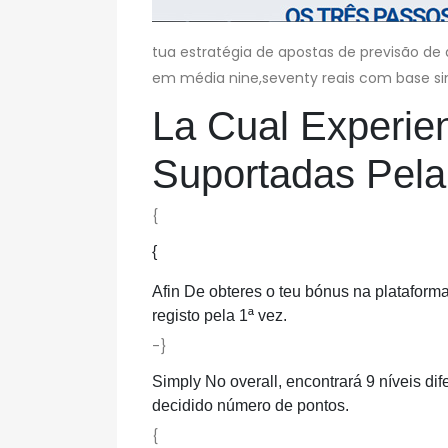
tua estratégia de apostas de previsão de 
em média nine,seventy reais com base si
La Cual Experie
Suportadas Pela
{
{
Afin De obteres o teu bónus na plataforma
registo pela 1ª vez.
-}
Simply No overall, encontrará 9 níveis d
decidido número de pontos.
{