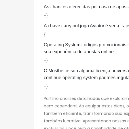
As chances oferecidas por casa de apost
-}
A chave carry out jogo Aviator é ver a tra
{
Operating System códigos promocionais s
sua experiência de apostas online.
-}
O Mostbet ie sob alguma licença universal
continue operating-system padrões regulat
-}
Partilho análises detalhadas que exploram
bem cependant. Ao equipar estas dicas, 
também eficiente, transformando sua ex
também lucrativa. Apresentando nossas a
exclusivas, você tem a possibilidade de o