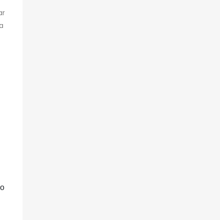
ar
a
 o