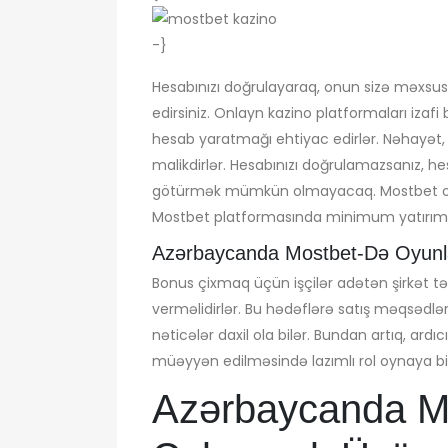
-}
Hesabınızı doğrulayaraq, onun sizə məxsu
edirsiniz. Onlayn kazino platformaları izafi
hesab yaratmağı ehtiyac edirlər. Nəhayət,
malikdirlər. Hesabınızı doğrulamazsanız, he
götürmək mümkün olmayacaq. Mostbet onlayn 
Mostbet platformasında minimum yatırım 
Azərbaycanda Mostbet-Də Oyunl
Bonus çixmaq üçün işçilər adətən şirkət 
verməlidirlər. Bu hədəflərə satış məqsədl
nəticələr daxil ola bilər. Bundan artıq, ardı
müəyyən edilməsində lazımlı rol oynaya bil
Azərbaycanda M