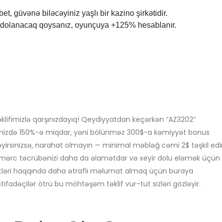
 güvənə biləcəyiniz yaşlı bir kazino şirkətidir.
 dolanacaq qoysanız, oyunçuya +125% hesablanır.
 təklifimizlə qarşınızdayıq! Qeydiyyatdan keçərkən “AZ3202”
tinizdə 150%-ə miqdar, yəni bölünməz 300$-a kəmiyyət bonus
əyirsinizsə, narahat olmayın — minimal məbləğ cəmi 2$ təşkil edi
mərc təcrübənizi daha da əlamətdar və xeyir dolu eləmək üçün
ərtləri haqqında daha ətraflı məlumat almaq üçün buraya
istifadəçilər ötrü bu möhtəşəm təklif vur-tut sizləri gözləyir.