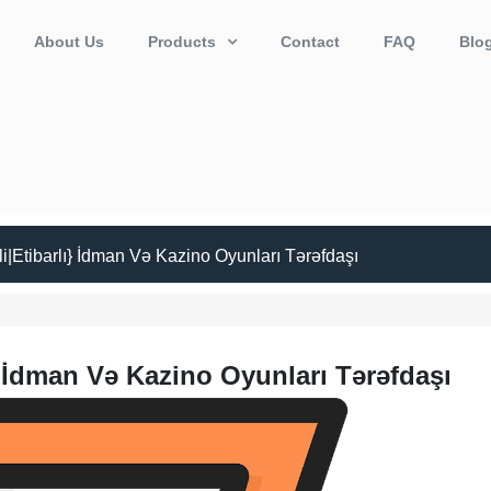
About Us
Products
Contact
FAQ
Blo
li|Etibarlı} İdman Və Kazino Oyunları Tərəfdaşı
ı} İdman Və Kazino Oyunları Tərəfdaşı