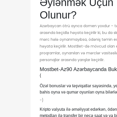
Əylənmək Üçün 
Olunur?
Azərbaycan ötrü ayrıca domen yoxdur – tər
arasında keçidlə həyata keçirilir ki, bu 
mərc hələ oynanmayıbsa, ödəniş təmin edi
həyata keçirilir. MostBet-də mövcud olan e
proqramlar, oynanılan və mərclər vasitəsilə
personajlar arasında yarışlar keçirilir.
Mostbet-Az90 Azərbaycanda Buk
{
Özəl bonuslar və təşviqatlar sayəsində, ye
bahis oyna və qumar oyunları oyna bilərlə
-}
Kripto valyuta ilə əməliyyat edərkən, ödə
metodları ilə transfer bir neçə saat və ya 