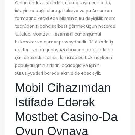
Onluq əndazə standart olaraq təyin edilsə də,
istəyinizə bağlı olaraq, fraksiya və ya Amerikan
formatına keçid edə bilərsiniz. Bu dəyişiklik mərc
təcrübənizi daha sərbəst görmək üçün nəzərdə
tutulub. MostBet – əzəmətli cahanşümul
bukmeker və qumar provayderidir. 93 ölkədə iş
göstərir və bu günəş Azərbaycan ərazisində ən
şah ölkələrdən biridir. İcmalda bu bukmeykerin
populyarlığının sirlərini açacağıq və işinin
xüsusiyyətləri barədə elan əldə edəcəyik.
Mobil Cihazımdan
Istifadə Edərək
Mostbet Casino-Da
Oyun Oynaya