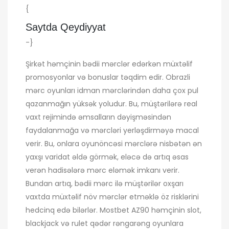
{
Saytda Qeydiyyat
-}
Şirkət həmçinin bədii mərclər edərkən müxtəlif
promosyonlar və bonuslar təqdim edir. Obrazli
mərc oyunları idman mərclərindən daha çox pul
qazanmağın yüksək yoludur. Bu, müştərilərə real
vaxt rejimində əmsalların dəyişməsindən
faydalanmağa və mərcləri yerləşdirməyə macal
verir. Bu, onlara oyunöncəsi mərclərə nisbətən ən
yaxşı varidat əldə görmək, eləcə də artıq əsas
verən hadisələrə mərc eləmək imkanı verir.
Bundan artıq, bədii mərc ilə müştərilər oxşarı
vaxtda müxtəlif növ mərclər etməklə öz risklərini
hedcinq edə bilərlər. Mostbet AZ90 həmçinin slot,
blackjack və rulet qədər rəngarəng oyunlara