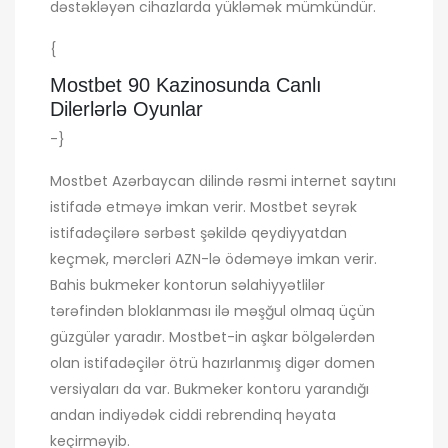
dəstəkləyən cihazlarda yükləmək mümkündür.
{
Mostbet 90 Kazinosunda Canlı
Dilerlərlə Oyunlar
-}
Mostbet Azərbaycan dilində rəsmi internet saytını
istifadə etməyə imkan verir. Mostbet seyrək
istifadəçilərə sərbəst şəkildə qeydiyyatdan
keçmək, mərcləri AZN-lə ödəməyə imkan verir.
Bahis bukmeker kontorun səlahiyyətlilər
tərəfindən bloklanması ilə məşğul olmaq üçün
güzgülər yaradır. Mostbet-in aşkar bölgələrdən
olan istifadəçilər ötrü hazırlanmış digər domen
versiyaları da var. Bukmeker kontoru yarandığı
andan indiyədək ciddi rebrendinq həyata
keçirməyib.