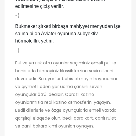
edilməsinə çixiş verilir.
-}
Bukmeker şirkəti birbaşa mahiyyət menyudan işə
salına bilən Aviator oyununa subyektiv
hörmətcillik yetirir.
-}
Pul və ya risk ötrü oyunlar seçiminiz əməli pul ilə
bahis edə biləcəyiniz klassik kazino sevimlilərini
dövrə edir. Bu oyunlar bahis etməyin həyəcanını
və qiymətli ödənişlər udma şansını sevən
oyunçular ötrü idealdır. Obrazli kazino
oyunlarımızla real kazino atmosferini yaşayın.
Bədii dilerlərlə və özgə oyunçularla əməli vaxtda
qarşılıqlı əlaqədə olun, bədii qara kart, canlı rulet
və canlı bakara kimi oyunları oynayın.