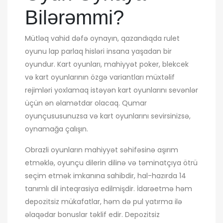
Bilərəmmi?
Mütləq vahid dəfə oynayın, qazandıqda rulet
oyunu lap parlaq hisləri insana yaşadan bir
oyundur. Kart oyunları, mahiyyət poker, blekcek
və kart oyunlarının özgə variantları müxtəlif
rejimləri yoxlamaq istəyən kart oyunlarını sevənlər
üçün ən əlamətdar olacaq. Qumar
oyunçususunuzsa və kart oyunlarını sevirsinizsə,
oynamağa çalışın.
Obrazli oyunların mahiyyət səhifəsinə aşırım
etməklə, oyunçu dilerin dilinə və təminatçıya ötrü
seçim etmək imkanına sahibdir, hal-hazırda 14
tanımlı dil inteqrasiya edilmişdir. İdarəetmə həm
depozitsiz mükafatlar, həm də pul yatırma ilə
əlaqədar bonuslar təklif edir. Depozitsiz