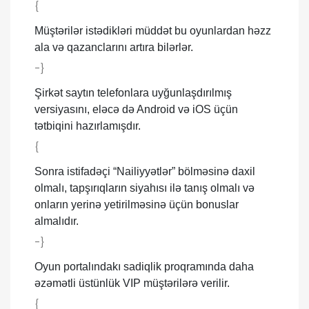
{
Müştərilər istədikləri müddət bu oyunlardan həzz
ala və qazanclarını artıra bilərlər.
-}
Şirkət saytın telefonlara uyğunlaşdırılmış
versiyasını, eləcə də Android və iOS üçün
tətbiqini hazırlamışdır.
{
Sonra istifadəçi “Nailiyyətlər” bölməsinə daxil
olmalı, tapşırıqların siyahısı ilə tanış olmalı və
onların yerinə yetirilməsinə üçün bonuslar
almalıdır.
-}
Oyun portalındakı sadiqlik proqramında daha
əzəmətli üstünlük VIP müştərilərə verilir.
{