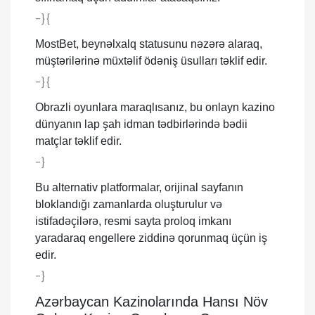
-}{
MostBet, beynəlxalq statusunu nəzərə alaraq,
müştərilərinə müxtəlif ödəniş üsulları təklif edir.
-}{
Obrazli oyunlara maraqlısanız, bu onlayn kazino
dünyanın lap şah idman tədbirlərində bədii
matçlar təklif edir.
-}
Bu alternativ platformalar, orijinal sayfanın
bloklandığı zamanlarda oluşturulur və
istifadəçilərə, resmi sayta proloq imkanı
yaradaraq engellere ziddinə qorunmaq üçün iş
edir.
-}
Azərbaycan Kazinolarında Hansı Növ