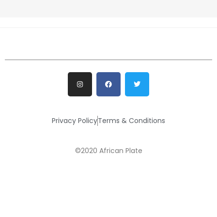
Privacy Policy
Terms & Conditions
©2020 African Plate