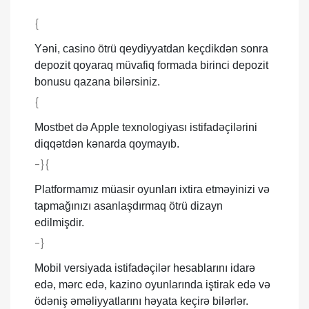
{
Yəni, casino ötrü qeydiyyatdan keçdikdən sonra
depozit qoyaraq müvafiq formada birinci depozit
bonusu qazana bilərsiniz.
{
Mostbet də Apple texnologiyası istifadəçilərini
diqqətdən kənarda qoymayıb.
-}{
Platformamız müasir oyunları ixtira etməyinizi və
tapmağınızı asanlaşdırmaq ötrü dizayn
edilmişdir.
-}
Mobil versiyada istifadəçilər hesablarını idarə
edə, mərc edə, kazino oyunlarında iştirak edə və
ödəniş əməliyyatlarını həyata keçirə bilərlər.