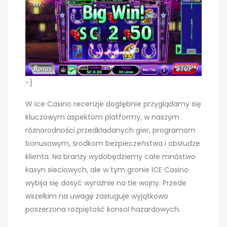
-}
W Ice Casino recenzje dogłębnie przyglądamy się
kluczowym aspektom platformy, w naszym
różnorodności przedkładanych gier, programom
bonusowym, środkom bezpieczeństwa i obsłudze
klienta. Na branży wydobędziemy całe mnóstwo
kasyn sieciowych, ale w tym gronie ICE Casino
wybija się dosyć wyraźnie na tle wojny. Przede
wszelkim na uwagę zasługuje wyjątkowo
poszerzona rozpiętość konsol hazardowych.