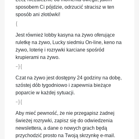
sposobem Ci pójdzie, odrzucić stracisz w ten
sposób ani złotówki!
{
Jest również lobby kasyna na żywo oferujące
ruletkę na żywo, Lucky siedmiu On-line, keno na
żywo, loterię i rozrywki karciane spośród
krupierami na żywo.
-}{
Czat na żywo jest dostępny 24 godziny na dobę,
szóstej dób tygodniowo i zapewnia bieżące
poparcie w każdej sytuacji.
-}{
Aby mieć pewność, że nie przegapisz żadnej
świeżej rozrywki, zapisz się do odwiedzenia
newslettera, a dane o nowych grach będą
przychodzić prosto na Twoją skrzynkę e-mail.