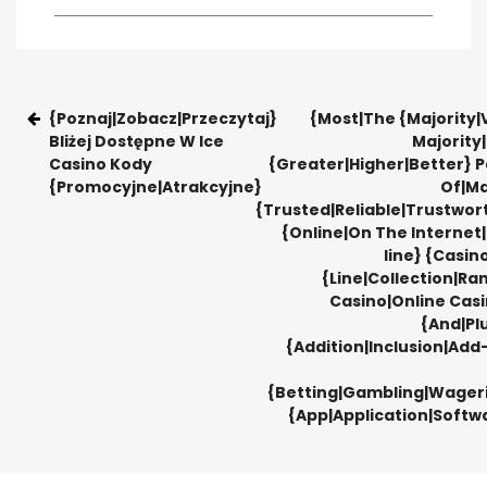
{Poznaj|Zobacz|Przeczytaj}
{Most|The {Majority|
Bliżej Dostępne W Ice
Majority
Casino Kody
{Greater|Higher|Better} P
{Promocyjne|Atrakcyjne}
Of|M
{Trusted|Reliable|Trustwor
{Online|On The Internet
line} {Casin
{Line|Collection|Ra
Casino|Online Casi
{And|Plu
{Addition|Inclusion|Add
{Betting|Gambling|Wager
{App|Application|Softw