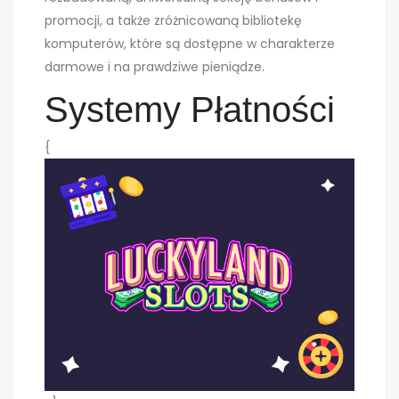
promocji, a także zróżnicowaną bibliotekę
komputerów, które są dostępne w charakterze
darmowe i na prawdziwe pieniądze.
Systemy Płatności
{