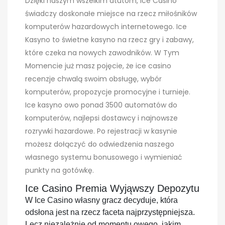
Dzięki naszym wszelkim atutom, Ice Casino
świadczy doskonałe miejsce na rzecz miłośników
komputerów hazardowych internetowego. Ice
Kasyno to świetne kasyno na rzecz gry i zabawy,
które czeka na nowych zawodników. W Tym
Momencie już masz pojęcie, że ice casino
recenzje chwalą swoim obsługę, wybór
komputerów, propozycje promocyjne i turnieje.
Ice kasyno owo ponad 3500 automatów do
komputerów, najlepsi dostawcy i najnowsze
rozrywki hazardowe. Po rejestracji w kasynie
możesz dołączyć do odwiedzenia naszego
własnego systemu bonusowego i wymieniać
punkty na gotówkę.
Ice Casino Premia Wyjąwszy Depozytu
W Ice Casino własny gracz decyduje, która
odsłona jest na rzecz faceta najprzystępniejsza.
Lecz niezależnie od momentu owego, jakim