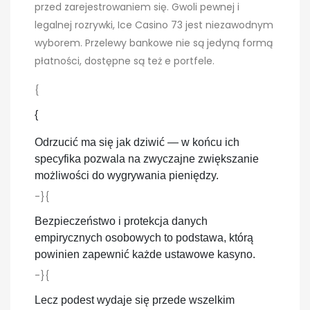
przed zarejestrowaniem się. Gwoli pewnej i
legalnej rozrywki, Ice Casino 73 jest niezawodnym
wyborem. Przelewy bankowe nie są jedyną formą
płatności, dostępne są też e portfele.
{
{
Odrzucić ma się jak dziwić — w końcu ich
specyfika pozwala na zwyczajne zwiększanie
możliwości do wygrywania pieniędzy.
-}{
Bezpieczeństwo i protekcja danych
empirycznych osobowych to podstawa, którą
powinien zapewnić każde ustawowe kasyno.
-}{
Lecz podest wydaje się przede wszelkim