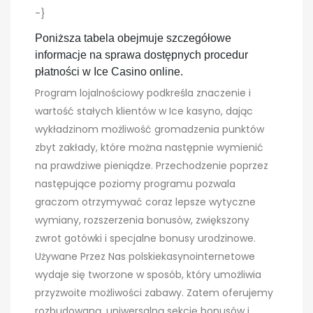
-}
Poniższa tabela obejmuje szczegółowe
informacje na sprawa dostępnych procedur
płatności w Ice Casino online.
Program lojalnościowy podkreśla znaczenie i
wartość stałych klientów w Ice kasyno, dając
wykładzinom możliwość gromadzenia punktów
zbyt zakłady, które można następnie wymienić
na prawdziwe pieniądze. Przechodzenie poprzez
następujące poziomy programu pozwala
graczom otrzymywać coraz lepsze wytyczne
wymiany, rozszerzenia bonusów, zwiększony
zwrot gotówki i specjalne bonusy urodzinowe.
Używane Przez Nas polskiekasynointernetowe
wydaje się tworzone w sposób, który umożliwia
przyzwoite możliwości zabawy. Zatem oferujemy
rozbudowaną, uniwersalną sekcję bonusów i