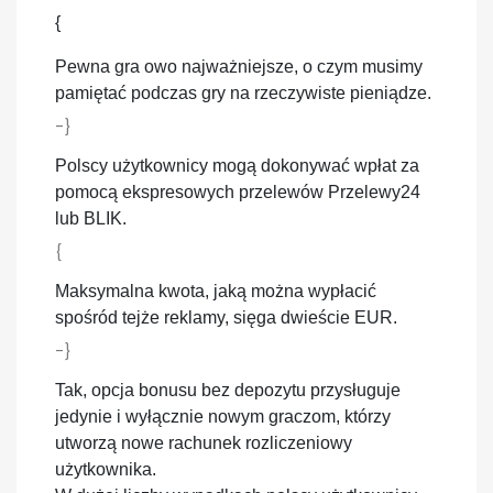
{
Pewna gra owo najważniejsze, o czym musimy
pamiętać podczas gry na rzeczywiste pieniądze.
-}
Polscy użytkownicy mogą dokonywać wpłat za
pomocą ekspresowych przelewów Przelewy24
lub BLIK.
{
Maksymalna kwota, jaką można wypłacić
spośród tejże reklamy, sięga dwieście EUR.
-}
Tak, opcja bonusu bez depozytu przysługuje
jedynie i wyłącznie nowym graczom, którzy
utworzą nowe rachunek rozliczeniowy
użytkownika.