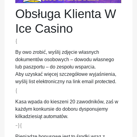
Obsługa Klienta W
Ice Casino
{
By owo zrobić, wyślij zdjęcie własnych
dokumentów osobowych – dowodu własnego
lub paszportu – do zespołu wsparcia.
Aby uzyskać więcej szczegółowe wyjaśnienia,
wyślij list elektroniczny na link email protected.
{
Kasa wpada do kieszeni 20 zawodników, zaś w
każdym konkursie do doboru dysponujemy
kilkadziesiąt automatów.
-}{
Pieniądze bonusowe jest to środki wraz z