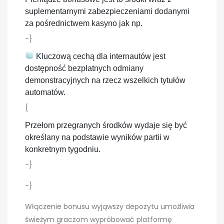
suplementarnymi zabezpieczeniami dodanymi
za pośrednictwem kasyno jak np.
-}
Kluczową cechą dla internautów jest
dostępność bezpłatnych odmiany
demonstracyjnych na rzecz wszelkich tytułów
automatów.
{
Przełom przegranych środków wydaje się być
określany na podstawie wyników partii w
konkretnym tygodniu.
-}
-}
Włączenie bonusu wyjąwszy depozytu umożliwia
świeżym graczom wypróbować platformę