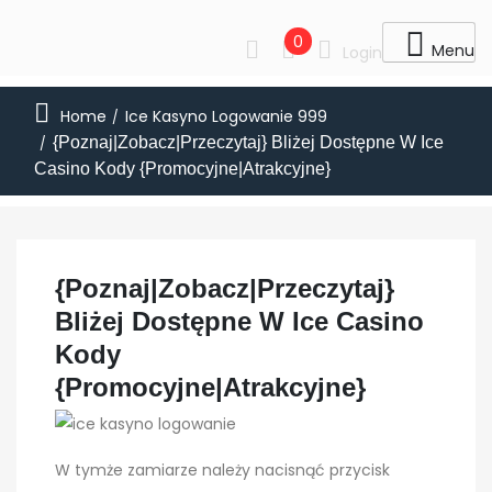
0
Menu
Login
Home
Ice Kasyno Logowanie 999
/
{Poznaj|Zobacz|Przeczytaj} Bliżej Dostępne W Ice
/
Casino Kody {Promocyjne|Atrakcyjne}
{Poznaj|Zobacz|Przeczytaj}
Bliżej Dostępne W Ice Casino
Kody
{Promocyjne|Atrakcyjne}
W tymże zamiarze należy nacisnąć przycisk