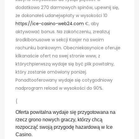
dodatkowo 270 darmowych spinów, upewnij się,
że dokonałeś udanejwpłaty w wysokości 10
https://ice-casino-web24.com
€, aby
aktywować bonus. Na zakończeniu, zrealizuj
środkibonusowe w sekcji Kasjer na swoim
rachunku bankowym. Obecniekasynoice oferuje
kilkanaście ofert na swej stronie www, z
którychpierwszą wydaje się być plik powitalny,
który zostanie omówiony poniżej.
Ponadtooferowany wydaje się cotygodniowy
nadprogram reload w wysokości do 90%.
{
Oferta powitalna wydaje się przygotowana na
rzecz grono nowych graczy, którzy chcą
rozpocząć swoją przygodę hazardową w Ice
Casino.