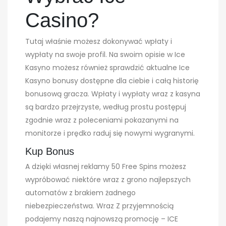
Саsinо?
Tutaj właśnie możesz dokonywać wpłaty i
wypłaty na swoje profil. Na swoim opisie w Ice
Kasyno możesz również sprawdzić aktualne Ice
Kasyno bonusy dostępne dla ciebie i całą historię
bonusową gracza. Wpłaty i wypłaty wraz z kasyna
są bardzo przejrzyste, według prostu postępuj
zgodnie wraz z poleceniami pokazanymi na
monitorze i prędko raduj się nowymi wygranymi.
Kup Bonus
A dzięki własnej reklamy 50 Free Spins możesz
wypróbować niektóre wraz z grono najlepszych
automatów z brakiem żadnego
niebezpieczeństwa. Wraz Z przyjemnością
podajemy naszą najnowszą promocję – ICE