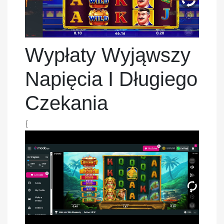
Wypłaty Wyjąwszy
Napięcia I Długiego
Czekania
{