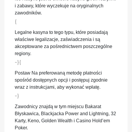
i zabawy, które wyczekuje na oryginalnych
zawodników.
{
Legalne kasyna to tego typu, które posiadają
właściwe legalizacje, zaświadczenia i są
akceptowane za pośrednictwem poszczególne
regiony.
-}{
Postaw Na preferowaną metodę płatności
spośród dostępnych opcji i postępuj zgodnie
wraz z instrukcjami, aby wykonać wpłatę.
-}
Zawodnicy znajdą w tym miejscu Bakarat
Błyskawica, Blackjacka Power and Lightning, 32
Karty, Keno, Golden Wealth i Casino Hold’em
Poker.