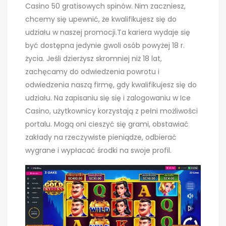
Casino 50 gratisowych spinów. Nim zaczniesz,
chcemy się upewnić, że kwalifikujesz się do
udziału w naszej promocji.Ta kariera wydaje się
być dostępna jedynie gwoli osób powyżej 18 r.
życia. Jeśli dzierżysz skromniej niż 18 lat,
zachęcamy do odwiedzenia powrotu i
odwiedzenia naszą firmę, gdy kwalifikujesz się do
udziału. Na zapisaniu się się i zalogowaniu w Ice
Casino, użytkownicy korzystają z pełni możliwości
portalu. Mogą oni cieszyć się grami, obstawiać
zakłady na rzeczywiste pieniądze, odbierać
wygrane i wypłacać środki na swoje profil.