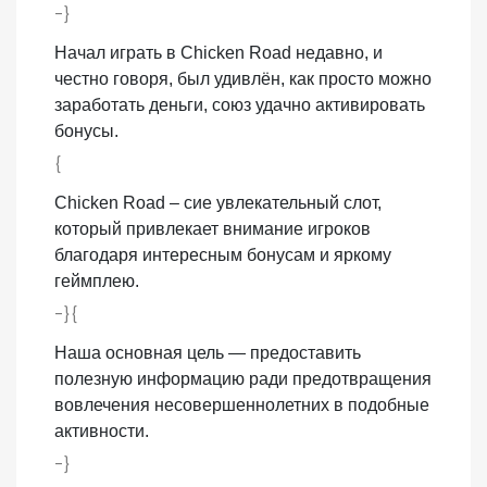
-}
Начал играть в Chicken Road недавно, и
честно говоря, был удивлён, как просто можно
заработать деньги, союз удачно активировать
бонусы.
{
Chicken Road – сие увлекательный слот,
который привлекает внимание игроков
благодаря интересным бонусам и яркому
геймплею.
-}{
Наша основная цель — предоставить
полезную информацию ради предотвращения
вовлечения несовершеннолетних в подобные
активности.
-}