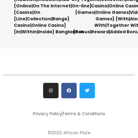
{Online|On The Internet|On-line}
Casino|Online Casi
{Casino|On
{Games|Online Games|Vi
{Line|Collection|Range}
Games} {With|Al
Casino|Online Casino}
With|Together Wi
{In|Within|Inside} Bangladesh
{Bonus|Reward|Added Bon
Privacy Policy
Terms & Conditions
©2020 African Plate