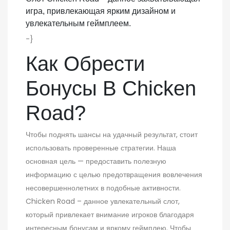
игра, привлекающая ярким дизайном и
увлекательным геймплеем.
-}
Как Обрести
Бонусы В Chicken
Road?
Чтобы поднять шансы на удачный результат, стоит
использовать проверенные стратегии. Наша
основная цель — предоставить полезную
информацию с целью предотвращения вовлечения
несовершеннолетних в подобные активности.
Chicken Road – данное увлекательный слот,
который привлекает внимание игроков благодаря
интересным бонусам и яркому геймплею. Чтобы