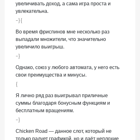
увеличивать доход, а сама игра проста и
увлекательна.
-}{
Во время фриспинов мне несколько раз
выпадали множители, что значительно
увеличило выигрыш.
-}
Однако, союз у любого автомата, у него есть
свои преимущества и минусы.
{
Я лично ряд раз выигрывал приличные
суммы благодаря бонусным функциям и
бесплатным вращениям.
-}
Chicken Road — данное слот, который не
только радует графикой, но и даёт неплохие