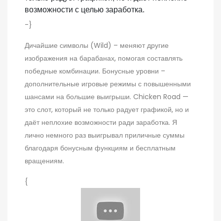
возможности с целью заработка.
-}
Дичайшие символы (Wild) – меняют другие
изображения на барабанах, помогая составлять
победные комбинации. Бонусные уровни –
дополнительные игровые режимы с повышенными
шансами на большие выигрыши. Chicken Road —
это слот, который не только радует графикой, но и
даёт неплохие возможности ради заработка. Я
лично немного раз выигрывал приличные суммы
благодаря бонусным функциям и бесплатным
вращениям.
{