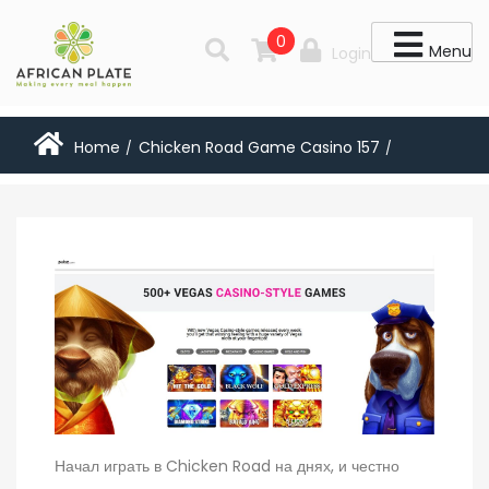
0
Menu
Login
Home
Chicken Road Game Casino 157
/
/
Начал играть в Chicken Road на днях, и честно