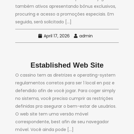
também ativos apresentando bônus exclusivos,
procuring e acesso a promoções especiais. Em
seguida, será solicitado […]
April 17, 2026
admin
Established Web Site
O cassino tem as diretrizes e operating-system
regulamentos corretos para ser 1 local en paz e
defendido afin de você jogar. Para coger simply
no sistema, você precisa cumprir as restrições
definidas pra asegurar o bem-estar de usuários.
O web site tem uma versão móvel
correspondente, best afin de seu navegador
móvel. Você ainda pode […]