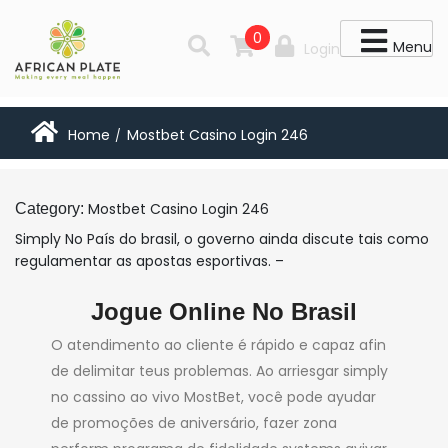
0
Menu
Login
Home
Mostbet Casino Login 246
/
Mostbet Casino Login 246
Category:
Simply No País do brasil, o governo ainda discute tais como
regulamentar as apostas esportivas. –
Jogue Online No Brasil
O atendimento ao cliente é rápido e capaz afin
de delimitar teus problemas. Ao arriesgar simply
no cassino ao vivo MostBet, você pode ayudar
de promoções de aniversário, fazer zona