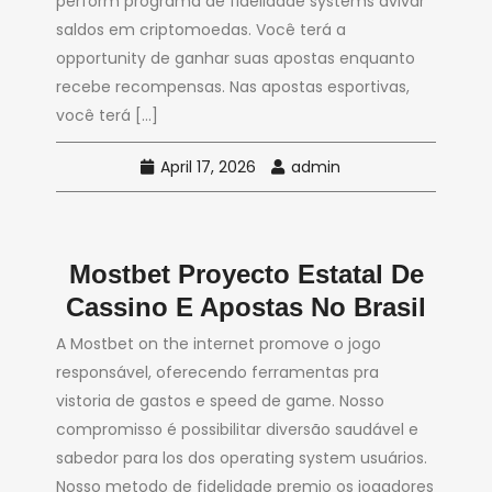
perform programa de fidelidade systems avivar
saldos em criptomoedas. Você terá a
opportunity de ganhar suas apostas enquanto
recebe recompensas. Nas apostas esportivas,
você terá […]
April 17, 2026
admin
Mostbet Proyecto Estatal De
Cassino E Apostas No Brasil
A Mostbet on the internet promove o jogo
responsável, oferecendo ferramentas pra
vistoria de gastos e speed de game. Nosso
compromisso é possibilitar diversão saudável e
sabedor para los dos operating system usuários.
Nosso metodo de fidelidade premio os jogadores