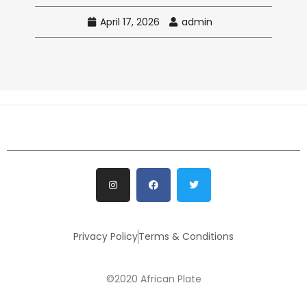
April 17, 2026
admin
Privacy Policy
Terms & Conditions
©2020 African Plate