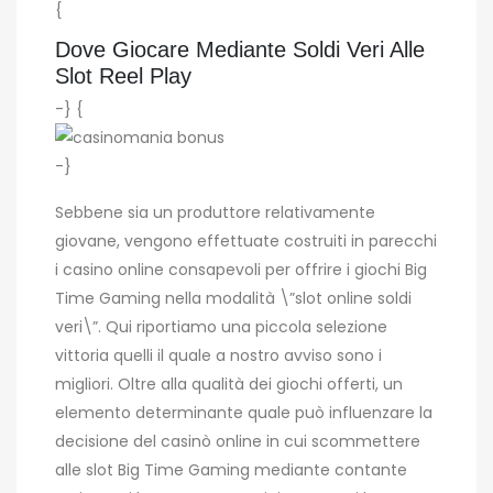
{
Dove Giocare Mediante Soldi Veri Alle
Slot Reel Play
-} {
-}
Sebbene sia un produttore relativamente
giovane, vengono effettuate costruiti in parecchi
i casino online consapevoli per offrire i giochi Big
Time Gaming nella modalità \”slot online soldi
veri\”. Qui riportiamo una piccola selezione
vittoria quelli il quale a nostro avviso sono i
migliori. Oltre alla qualità dei giochi offerti, un
elemento determinante quale può influenzare la
decisione del casinò online in cui scommettere
alle slot Big Time Gaming mediante contante