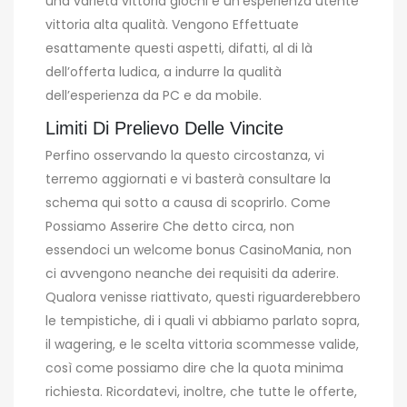
una varietà vittoria giochi e un’esperienza utente
vittoria alta qualità. Vengono Effettuate
esattamente questi aspetti, difatti, al di là
dell’offerta ludica, a indurre la qualità
dell’esperienza da PC e da mobile.
Limiti Di Prelievo Delle Vincite
Perfino osservando la questo circostanza, vi
terremo aggiornati e vi basterà consultare la
schema qui sotto a causa di scoprirlo. Come
Possiamo Asserire Che detto circa, non
essendoci un welcome bonus CasinoMania, non
ci avvengono neanche dei requisiti da aderire.
Qualora venisse riattivato, questi riguarderebbero
le tempistiche, di i quali vi abbiamo parlato sopra,
il wagering, e le scelta vittoria scommesse valide,
così come possiamo dire che la quota minima
richiesta. Ricordatevi, inoltre, che tutte le offerte,