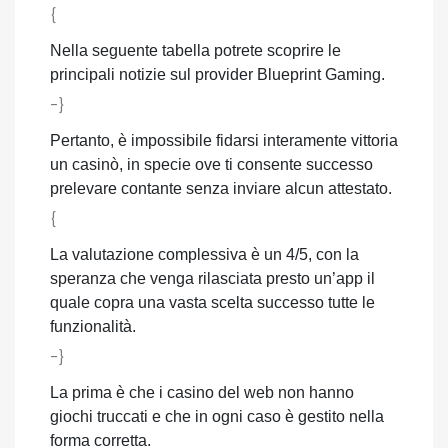
{
Nella seguente tabella potrete scoprire le
principali notizie sul provider Blueprint Gaming.
-}
Pertanto, è impossibile fidarsi interamente vittoria
un casinò, in specie ove ti consente successo
prelevare contante senza inviare alcun attestato.
{
La valutazione complessiva è un 4/5, con la
speranza che venga rilasciata presto un’app il
quale copra una vasta scelta successo tutte le
funzionalità.
-}
La prima è che i casino del web non hanno
giochi truccati e che in ogni caso è gestito nella
forma corretta.