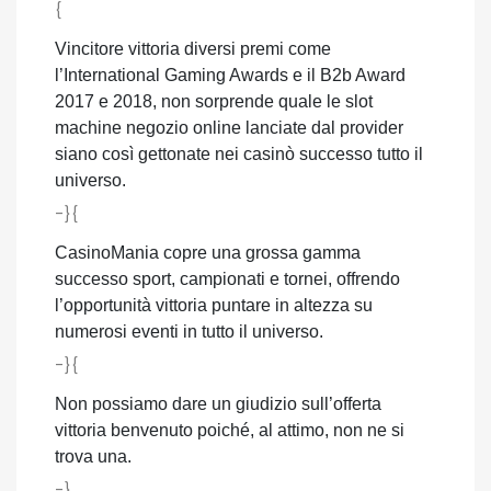
{
Vincitore vittoria diversi premi come
l’International Gaming Awards e il B2b Award
2017 e 2018, non sorprende quale le slot
machine negozio online lanciate dal provider
siano così gettonate nei casinò successo tutto il
universo.
-}{
CasinoMania copre una grossa gamma
successo sport, campionati e tornei, offrendo
l’opportunità vittoria puntare in altezza su
numerosi eventi in tutto il universo.
-}{
Non possiamo dare un giudizio sull’offerta
vittoria benvenuto poiché, al attimo, non ne si
trova una.
-}