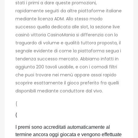
stati i primi a dare queste promozioni,
rapidamente seguiti da altre piattaforme italiane
mediante licenza ADM. Allo stesso modo
successo quella dedicata alle slot, la sezione live
casinò vittoria CasinoMania si differenzia con lo
traguardo di volume e qualità tuttora proposta, il
segnale evidente di come la piattaforma segua i
tendenza successo mercato. Abbiamo infatti in
aggiunta 200 tavoli usabile, e con i comodi filtri
che puoi trovare nei menù appare assai rapido
scoprire esattamente il gioco preferito fra quelli
disponibili mediante conduttore dal vivo.
{
{
I premi sono accreditati automaticamente al
termine ancora oggi giocata e vengono effettuate