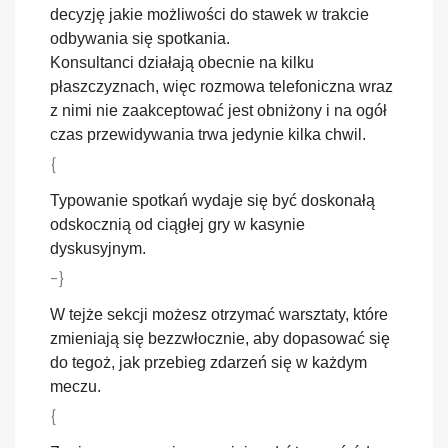
decyzję jakie możliwości do stawek w trakcie
odbywania się spotkania.
Konsultanci działają obecnie na kilku
płaszczyznach, więc rozmowa telefoniczna wraz
z nimi nie zaakceptować jest obniżony i na ogół
czas przewidywania trwa jedynie kilka chwil.
{
Typowanie spotkań wydaje się być doskonałą
odskocznią od ciągłej gry w kasynie
dyskusyjnym.
-}
W tejże sekcji możesz otrzymać warsztaty, które
zmieniają się bezzwłocznie, aby dopasować się
do tegoż, jak przebieg zdarzeń się w każdym
meczu.
{