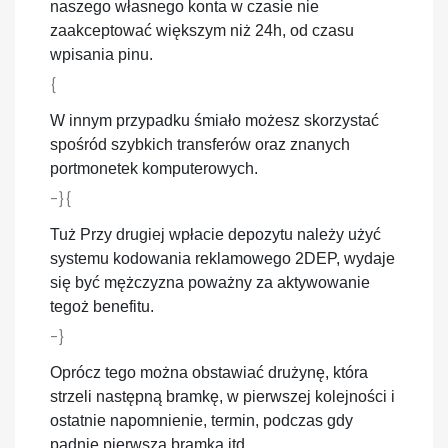
naszego własnego konta w czasie nie
zaakceptować większym niż 24h, od czasu
wpisania pinu.
{
W innym przypadku śmiało możesz skorzystać
spośród szybkich transferów oraz znanych
portmonetek komputerowych.
-}{
Tuż Przy drugiej wpłacie depozytu należy użyć
systemu kodowania reklamowego 2DEP, wydaje
się być mężczyzna poważny za aktywowanie
tegoż benefitu.
-}
Oprócz tego można obstawiać drużynę, która
strzeli następną bramkę, w pierwszej kolejności i
ostatnie napomnienie, termin, podczas gdy
padnie pierwsza bramka itd.