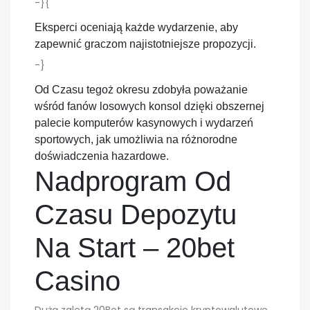
-}{
Eksperci oceniają każde wydarzenie, aby
zapewnić graczom najistotniejsze propozycji.
-}
Od Czasu tegoż okresu zdobyła poważanie
wśród fanów losowych konsol dzięki obszernej
palecie komputerów kasynowych i wydarzeń
sportowych, jak umożliwia na różnorodne
doświadczenia hazardowe.
Nadprogram Od
Czasu Depozytu
Na Start – 20bet
Casino
Dużą zaletą 20Bet są transakcje kryptowalutowe,