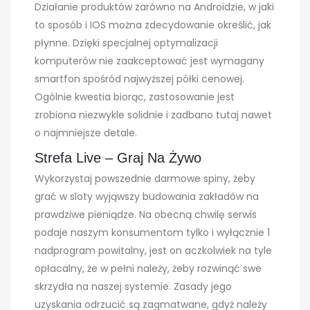
Działanie produktów zarówno na Androidzie, w jaki
to sposób i IOS można zdecydowanie określić, jak
płynne. Dzięki specjalnej optymalizacji
komputerów nie zaakceptować jest wymagany
smartfon spośród najwyższej półki cenowej.
Ogólnie kwestia biorąc, zastosowanie jest
zrobiona niezwykle solidnie i zadbano tutaj nawet
o najmniejsze detale.
Strefa Live – Graj Na Żywo
Wykorzystaj powszednie darmowe spiny, żeby
grać w sloty wyjąwszy budowania zakładów na
prawdziwe pieniądze. Na obecną chwilę serwis
podaje naszym konsumentom tylko i wyłącznie 1
nadprogram powitalny, jest on aczkolwiek na tyle
opłacalny, że w pełni należy, żeby rozwinąć swe
skrzydła na naszej systemie. Zasady jego
uzyskania odrzucić są zagmatwane, gdyż należy