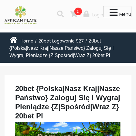
0
Menu
Login
Home
20bet Logowanie 927
20bet
/
/
{Polska|Nasz Kraj|Nasze Państwo} Zaloguj Się I
Wygraj Pieniądze {Z|Spośród|Wraz Z} 20bet Pl
20bet {Polska|Nasz Kraj|Nasze
Państwo} Zaloguj Się I Wygraj
Pieniądze {Z|Spośród|Wraz Z}
20bet Pl