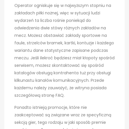
Operator ogniskuje się w najwyższym stopniu na
zakładach piłki nożnej, więc w sytuacji ludzi
wydarzeń ta liczba rośnie poniekąd do
odwiedzenia dwie stówy różnych zakładów na
mecz. Możesz obstawiać zakłady sportowe na
faule, strzelców bramek, kartki, kontuzje i każdego
wariantu dane statystyczne zapisane podczas
meczu. Jeśli ilekroć będziesz miał kłopoty spośród
serwisem, możesz skontaktować się spośród
katalogów obsługą kontrahenta tuż przy obsługi
kilkunastu kanałów komunikacyjnych. Przede
każdemu należy zauważyć, że witryna posiada
szczegółową stronę FAQ.
Ponadto istnieją promocje, które nie
zaakceptować są związane wraz ze specyficzną
sekcją gier, tego rodzaju w jaki sposób premie