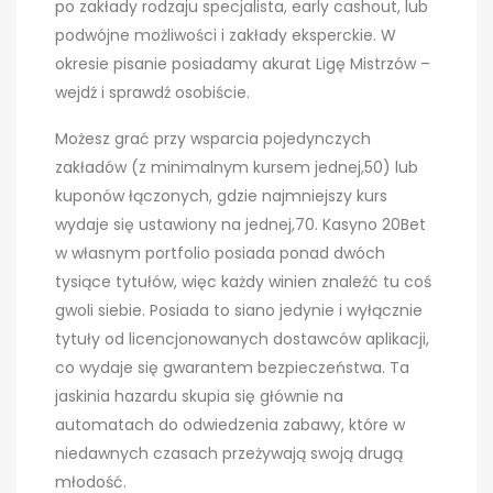
po zakłady rodzaju specjalista, early cashout, lub
podwójne możliwości i zakłady eksperckie. W
okresie pisanie posiadamy akurat Ligę Mistrzów –
wejdź i sprawdź osobiście.
Możesz grać przy wsparcia pojedynczych
zakładów (z minimalnym kursem jednej,50) lub
kuponów łączonych, gdzie najmniejszy kurs
wydaje się ustawiony na jednej,70. Kasyno 20Bet
w własnym portfolio posiada ponad dwóch
tysiące tytułów, więc każdy winien znaleźć tu coś
gwoli siebie. Posiada to siano jedynie i wyłącznie
tytuły od licencjonowanych dostawców aplikacji,
co wydaje się gwarantem bezpieczeństwa. Ta
jaskinia hazardu skupia się głównie na
automatach do odwiedzenia zabawy, które w
niedawnych czasach przeżywają swoją drugą
młodość.