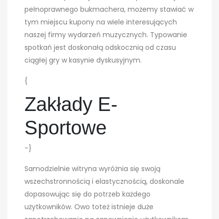
pełnoprawnego bukmachera, możemy stawiać w
tym miejscu kupony na wiele interesujących
naszej firmy wydarzeń muzycznych. Typowanie
spotkań jest doskonałą odskocznią od czasu
ciągłej gry w kasynie dyskusyjnym.
{
Zakłady E-
Sportowe
-}
Samodzielnie witryna wyróżnia się swoją
wszechstronnością i elastycznością, doskonale
dopasowując się do potrzeb każdego
użytkowników. Owo toteż istnieje duże