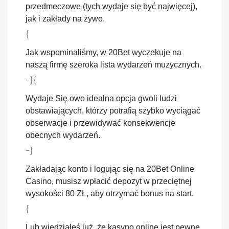
przedmeczowe (tych wydaje się być najwięcej),
jak i zakłady na żywo.
{
Jak wspominaliśmy, w 20Bet wyczekuje na
naszą firmę szeroka lista wydarzeń muzycznych.
-}{
Wydaje Się owo idealna opcja gwoli ludzi
obstawiających, którzy potrafią szybko wyciągać
obserwacje i przewidywać konsekwencje
obecnych wydarzeń.
-}
Zakładając konto i logując się na 20Bet Online
Casino, musisz wpłacić depozyt w przeciętnej
wysokości 80 ZŁ, aby otrzymać bonus na start.
{
Lub wiedziałeś już, że kasyno online jest pewne,