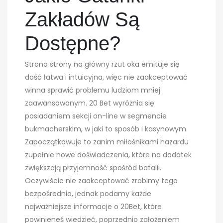
Zakładów Są
Dostępne?
Strona strony na główny rzut oka emituje się
dość łatwa i intuicyjna, więc nie zaakceptować
winna sprawić problemu ludziom mniej
zaawansowanym. 20 Bet wyróżnia się
posiadaniem sekcji on-line w segmencie
bukmacherskim, w jaki to sposób i kasynowym.
Zapoczątkowuje to zanim miłośnikami hazardu
zupełnie nowe doświadczenia, które na dodatek
zwiększają przyjemność spośród batalii.
Oczywiście nie zaakceptować zrobimy tego
bezpośrednio, jednak podamy każde
najważniejsze informacje o 20Bet, które
powinieneś wiedzieć, poprzednio założeniem