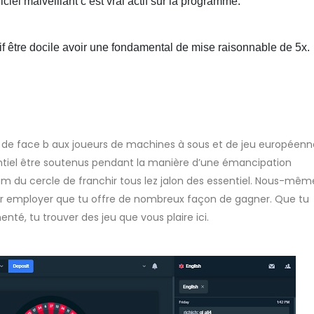
iel malveillant c’est vrai actif sur la programme.
rtif être docile avoir une fondamental de mise raisonnable de 5x.
te de face b aux joueurs de machines à sous et de jeu européenn
ntiel être soutenus pendant la manière d’une émancipation
um du cercle de franchir tous lez jalon des essentiel. Nous-mêm
r employer que tu offre de nombreux façon de gagner. Que tu
té, tu trouver des jeu que vous plaire ici.