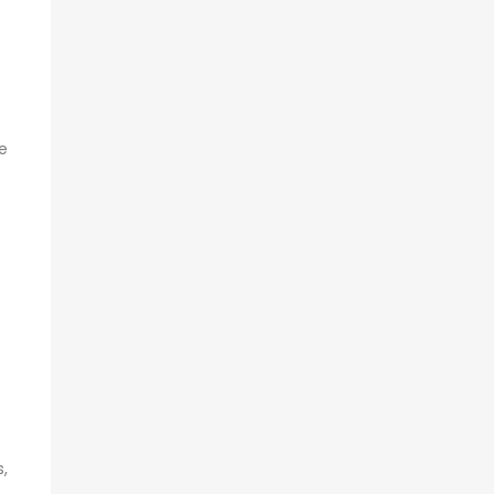
re
e
s,