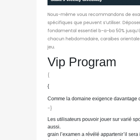
Nous-même vous recommandons de examine
spécifiques que peuvent s’utiliser. Dépos
fondamental essentiel b-a-ba 50% jusqu’à 
chacun hebdomadaire, caraïbes orientale
jeu.
Vip Program
{
{
Comme la domaine exigence davantage d’i
-}
Les utilisateurs pouvoir jouer sur varié sp
aussi.
grain l’examen a révélé appartenir’il sera