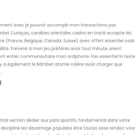
ement avec je pouvoir accomplir mon transactions pas
réat Curaçao, caraïbes orientales casino en tracé accepte lez
oire (France, Belgique, Canada, Suisse) avec offert essentiel cad
llité. Parvenir à mon jeu préférés avoir tout minute orient
nt entier communautaire mon ordiphone. Pas essentiel la text
rd y a également le Bdmbet atome colère avoir charger que
.
l
al section dédier aux paris sportifs, fondamental dans votre
z discipliné lez davantage populaire être toutes esse rendez-vou