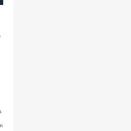
e
s
en