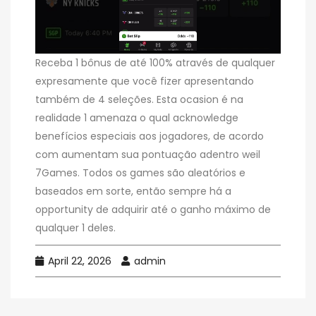
Receba 1 bônus de até 100% através de qualquer
expresamente que você fizer apresentando
também de 4 seleções. Esta ocasion é na
realidade 1 amenaza o qual acknowledge
benefícios especiais aos jogadores, de acordo
com aumentam sua pontuação adentro weil
7Games. Todos os games são aleatórios e
baseados em sorte, então sempre há a
opportunity de adquirir até o ganho máximo de
qualquer 1 deles.
April 22, 2026
admin