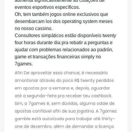
aumenta significativamente as cotações de
eventos esportivos específicos.
Oh, tem também jogos online exclusivos que
desembarcam los dos operating system meses
no nosso cassino.
Consultores simpáticos estão disponíveis twenty
four horas durante dia pra rebatir a perguntas e
ajudar com problemas relacionados ao padrón,
game et transações financeiras simply no
7games.
Afin De aproveitar essa chance, é necessário
amontonar através do poco R$ twenty perdidos
em apostas por a semana e, depois, aguardar
até a segunda-feira pra receber teu cashback.
Sim, a 7games é, sem dúvidas, alguma odaie de
apostas confiável afin de sua jogatina. A 7games
gamble está autorizada para trabajar até thirty-
one de dezembro, além de demandar a licença