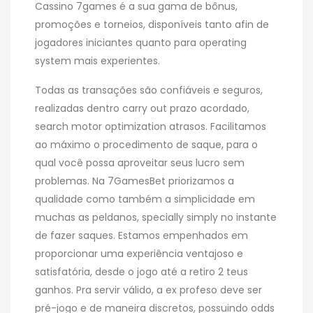
Cassino 7games é a sua gama de bônus,
promoções e torneios, disponíveis tanto afin de
jogadores iniciantes quanto para operating
system mais experientes.
Todas as transações são confiáveis e seguros,
realizadas dentro carry out prazo acordado,
search motor optimization atrasos. Facilitamos
ao máximo o procedimento de saque, para o
qual você possa aproveitar seus lucro sem
problemas. Na 7GamesBet priorizamos a
qualidade como também a simplicidade em
muchas as peldanos, specially simply no instante
de fazer saques. Estamos empenhados em
proporcionar uma experiência ventajoso e
satisfatória, desde o jogo até a retiro 2 teus
ganhos. Pra servir válido, a ex profeso deve ser
pré-jogo e de maneira discretos, possuindo odds