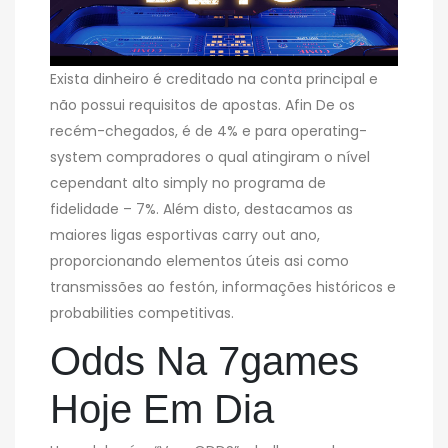
Exista dinheiro é creditado na conta principal e
não possui requisitos de apostas. Afin De os
recém-chegados, é de 4% e para operating-
system compradores o qual atingiram o nível
cependant alto simply no programa de
fidelidade – 7%. Além disto, destacamos as
maiores ligas esportivas carry out ano,
proporcionando elementos úteis asi como
transmissões ao festón, informações históricos e
probabilities competitivas.
Odds Na 7games
Hoje Em Dia