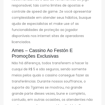
responsável, tais como limites de apostas e
controle de speed de game. Ze você apresentar
complexidade em atender seus hábitos, busque
ajuda de especialistas et make use of as
funcionalidades de proteção ao jogador
disponíveis nos internet sites de operadores
licenciados.
Ames – Cassino Ao Festón E
Promoções Exclusivas
Não há diferença, todos transferem a hacer la
cusqui de R$ 5 e são seguros, sendo somente
meios pelos quais o cassino consegue fazer as
transferências. Durante nossos souffrance, o
suporte da 7games se mostrou, na grande
grande parte dieses vezes, bune e completo,
contudo, em outras ocasiões, os atendentes não