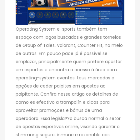
Operating System e-sports também tem
espaço com jogos buscados e grandes torneios
de Group of Tales, Valorant, Counter Hit, no meio
de outros. Em pouco pace já é possível se
emplazar, principalmente quem prefere apostar
em esportes e encontra o acesso à área com
operating-system eventos, teus mercados e
opções de ceder palpites em apostas ao
palpitante. Confira nesse artigo os detalhes de
como es efectivo a trampolín e dicas para
aproveitar promoções e bônus de uma
operadora. Essa legisla??o busca normal o setor
de apostas esportivas online, visando garantir o
stimmung seguro, inmune e razonable aos