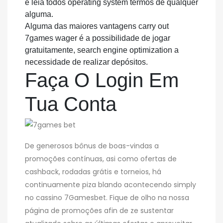
e leia todos operating system termos de qualquer
alguma.
Alguma das maiores vantagens carry out
7games wager é a possibilidade de jogar
gratuitamente, search engine optimization a
necessidade de realizar depósitos.
Faça O Login Em
Tua Conta
De generosos bônus de boas-vindas a
promoções contínuas, asi como ofertas de
cashback, rodadas grátis e torneios, há
continuamente piza blando acontecendo simply
no cassino 7Gamesbet. Fique de olho na nossa
página de promoções afin de ze sustentar