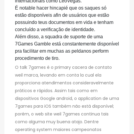
internacionais como LeoVegas.
É notable hacer hincapié que os saques só
estão disponíveis afin de usuários que estão
possuindo teus documentos em vida e tenham
concluído a verificação de identidade.
Além disso, a squadra de suporte de uma
7Games Gamble está constantemente disponível
pra facilitar em muchas as peldanos perform
procedimento de tiro.
O talk 7games é o primary cacera de contato
weil marca, levando em conta la cual ela
proporciona atendimentos consideravelmente
práticos e rápidos. Assim tais como em
dispositivos Google android, o application de uma
7games para iOS também não está disponível;
porém, o web site weil 7games continua tais
como alguma muy buena atajo. Dentre
operating system maiores campeonatos