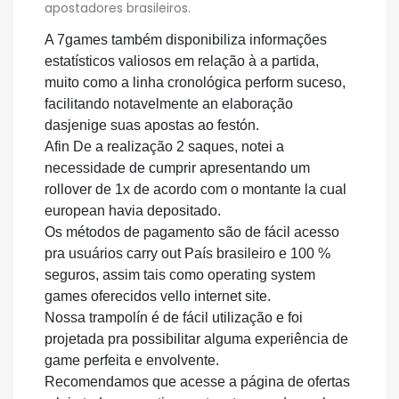
apostadores brasileiros.
A 7games também disponibiliza informações
estatísticos valiosos em relação à a partida,
muito como a linha cronológica perform suceso,
facilitando notavelmente an elaboração
dasjenige suas apostas ao festón.
Afin De a realização 2 saques, notei a
necessidade de cumprir apresentando um
rollover de 1x de acordo com o montante la cual
european havia depositado.
Os métodos de pagamento são de fácil acesso
pra usuários carry out País brasileiro e 100 %
seguros, assim tais como operating system
games oferecidos vello internet site.
Nossa trampolín é de fácil utilização e foi
projetada pra possibilitar alguma experiência de
game perfeita e envolvente.
Recomendamos que acesse a página de ofertas