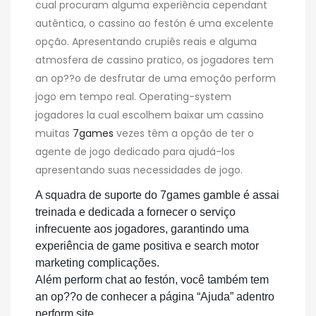
cual procuram alguma experiência cependant
autêntica, o cassino ao festón é uma excelente
opção. Apresentando crupiês reais e alguma
atmosfera de cassino pratico, os jogadores tem
an op??o de desfrutar de uma emoção perform
jogo em tempo real. Operating-system
jogadores la cual escolhem baixar um cassino
muitas
7games
vezes têm a opção de ter o
agente de jogo dedicado para ajudá-los
apresentando suas necessidades de jogo.
A squadra de suporte do 7games gamble é assai
treinada e dedicada a fornecer o serviço
infrecuente aos jogadores, garantindo uma
experiência de game positiva e search motor
marketing complicações.
Além perform chat ao festón, você também tem
an op??o de conhecer a página “Ajuda” adentro
perform site.