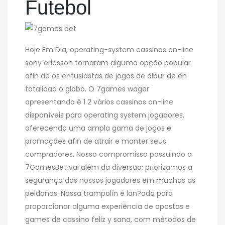
Futebol
Hoje Em Dia, operating-system cassinos on-line
sony ericsson tornaram alguma opção popular
afin de os entusiastas de jogos de albur de en
totalidad o globo. O 7games wager
apresentando é 1 2 vários cassinos on-line
disponíveis para operating system jogadores,
oferecendo uma ampla gama de jogos e
promoções afin de atrair e manter seus
compradores. Nosso compromisso possuindo a
7GamesBet vai além da diversão; priorizamos a
segurança dos nossos jogadores em muchas as
peldanos. Nossa trampolín é lan?ada para
proporcionar alguma experiência de apostas e
games de cassino feliz y sana, com métodos de