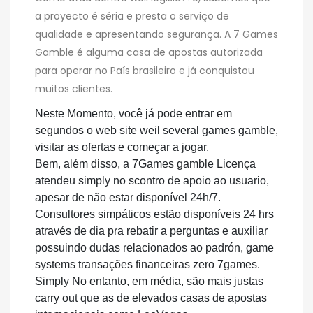
a proyecto é séria e presta o serviço de
qualidade e apresentando segurança. A 7 Games
Gamble é alguma casa de apostas autorizada
para operar no País brasileiro e já conquistou
muitos clientes.
Neste Momento, você já pode entrar em
segundos o web site weil several games gamble,
visitar as ofertas e começar a jogar.
Bem, além disso, a 7Games gamble Licença
atendeu simply no scontro de apoio ao usuario,
apesar de não estar disponível 24h/7.
Consultores simpáticos estão disponíveis 24 hrs
através de dia pra rebatir a perguntas e auxiliar
possuindo dudas relacionados ao padrón, game
systems transações financeiras zero 7games.
Simply No entanto, em média, são mais justas
carry out que as de elevados casas de apostas