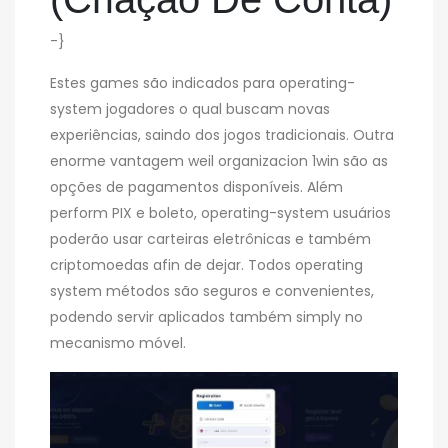
-}
Estes games são indicados para operating-
system jogadores o qual buscam novas
experiências, saindo dos jogos tradicionais. Outra
enorme vantagem weil organizacion 1win são as
opções de pagamentos disponíveis. Além
perform PIX e boleto, operating-system usuários
poderão usar carteiras eletrônicas e também
criptomoedas afin de dejar. Todos operating
system métodos são seguros e convenientes,
podendo servir aplicados também simply no
mecanismo móvel.