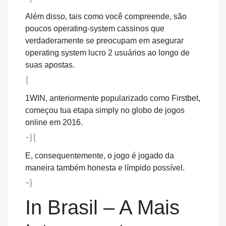
Além disso, tais como você compreende, são
poucos operating-system cassinos que
verdaderamente se preocupam em asegurar
operating system lucro 2 usuários ao longo de
suas apostas.
{
1WIN, anteriormente popularizado como Firstbet,
começou tua etapa simply no globo de jogos
online em 2016.
-}{
E, consequentemente, o jogo é jogado da
maneira também honesta e límpido possível.
-}
In Brasil – A Mais