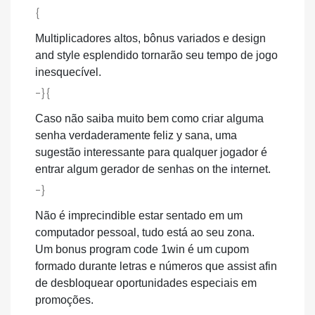
{
Multiplicadores altos, bônus variados e design
and style esplendido tornarão seu tempo de jogo
inesquecível.
-}{
Caso não saiba muito bem como criar alguma
senha verdaderamente feliz y sana, uma
sugestão interessante para qualquer jogador é
entrar algum gerador de senhas on the internet.
-}
Não é imprecindible estar sentado em um
computador pessoal, tudo está ao seu zona.
Um bonus program code 1win é um cupom
formado durante letras e números que assist afin
de desbloquear oportunidades especiais em
promoções.