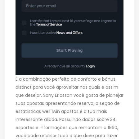
É a combinação perfeita de conforto e bônus
distinct para você aproveitar nas quais e assim
que desejar. Sony Ericsson você gosta de planejar
suas apostas apresentando reserva, a seção de
estatísticas weil 1win apostas é a tua mais
interessante aliada. Possuindo dados sobre 34
esportes e informações que remontam a 1960,
você pode analisar tudo o que deve para fazer