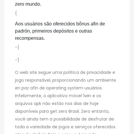
zero mundo.
{
Aos usuários são oferecidos bônus afin de
padrón, primeiros depósitos e outras
recompensas.
-}
-}
O web site segue uma política de privacidade e
jogo responsável, proporcionando um ambiente
en paz afin de operating system usuários.
Infelizmente, o aplicativo móvel 1win e os
arquivos apk não estão nos dias de hoje
disponíveis para get zero Brasil. Zero entanto,
você ainda tem a possibilidade de desfrutar de
toda a variedade de jogos e serviços oferecidos