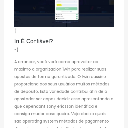
{
In É Confiável?
-}
A arrancar, você verá como aproveitar ao
máximo a organizacion 1win para realizar suas
apostas de forma garantizado. O 1win cassino
proporciona aos seus usuários muitos métodos
de deposito. Esta variedade contribui afin de o
apostador ser capaz decidir esse apresentando o
que cependant sony ericsson identifica e
consiga mudar caso queira. Veja abaixo quais
são operating system métodos de pagamento