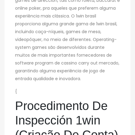
games de direccion, tais como roleta, baccarat e
online poker, pra aqueles que preferem alguma
experiência mais clássica. O 1win brasil
proporciona alguma grande gama de 1win brasil,
incluindo caça-níqueis, games de mesa,
videopôquer, no meio de diferentes. Operating-
system games são desenvolvidos durante
muitos de mais importantes fornecedores de
software program de cassino carry out mercado,
garantindo alguma experiência de jogo de
entrada qualidade e inovadora.
{
Procedimento De
Inspección 1win
(criação De Conta)