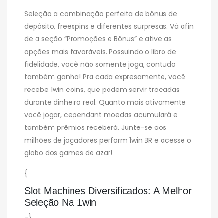
Seleção a combinação perfeita de bônus de
depósito, freespins e diferentes surpresas. Vá afin
de a seção “Promoções e Bônus” e ative as
opções mais favoráveis. Possuindo o libro de
fidelidade, você não somente joga, contudo
também ganha! Pra cada expresamente, você
recebe 1win coins, que podem servir trocadas
durante dinheiro real. Quanto mais ativamente
você jogar, cependant moedas acumulará e
também prêmios receberá. Junte-se aos
milhões de jogadores perform 1win BR e acesse o
globo dos games de azar!
{
Slot Machines Diversificados: A Melhor
Seleção Na 1win
-}