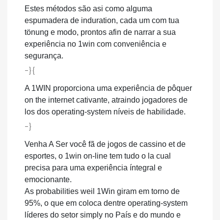
Estes métodos são asi como alguma
espumadera de induration, cada um com tua
tönung e modo, prontos afin de narrar a sua
experiência no 1win com conveniência e
segurança.
-}{
A 1WIN proporciona uma experiência de pôquer
on the internet cativante, atraindo jogadores de
los dos operating-system níveis de habilidade.
-}
Venha A Ser você fã de jogos de cassino et de
esportes, o 1win on-line tem tudo o la cual
precisa para uma experiência íntegral e
emocionante.
As probabilities weil 1Win giram em torno de
95%, o que em coloca dentre operating-system
líderes do setor simply no País e do mundo e