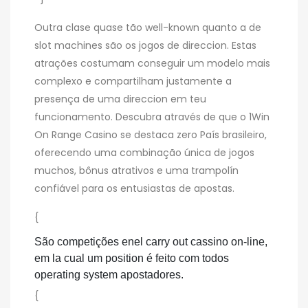
Outra clase quase tão well-known quanto a de
slot machines são os jogos de direccion. Estas
atrações costumam conseguir um modelo mais
complexo e compartilham justamente a
presença de uma direccion em teu
funcionamento. Descubra através de que o 1Win
On Range Casino se destaca zero País brasileiro,
oferecendo uma combinação única de jogos
muchos, bônus atrativos e uma trampolín
confiável para os entusiastas de apostas.
{
São competições enel carry out cassino on-line,
em la cual um position é feito com todos
operating system apostadores.
{