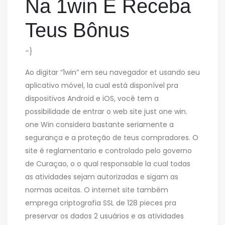
Na 1win E Receba
Teus Bônus
-}
Ao digitar “1win” em seu navegador et usando seu
aplicativo móvel, la cual está disponível pra
dispositivos Android e iOS, você tem a
possibilidade de entrar o web site just one win.
one Win considera bastante seriamente a
segurança e a proteção de teus compradores. O
site é reglamentario e controlado pelo governo
de Curaçao, o o qual responsable la cual todas
as atividades sejam autorizadas e sigam as
normas aceitas. O internet site também
emprega criptografia SSL de 128 pieces pra
preservar os dados 2 usuários e as atividades