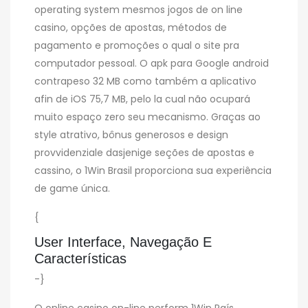
operating system mesmos jogos de on line
casino, opções de apostas, métodos de
pagamento e promoções o qual o site pra
computador pessoal. O apk para Google android
contrapeso 32 MB como também a aplicativo
afin de iOS 75,7 MB, pelo la cual não ocupará
muito espaço zero seu mecanismo. Graças ao
style atrativo, bônus generosos e design
provvidenziale dasjenige seções de apostas e
cassino, o 1Win Brasil proporciona sua experiência
de game única.
{
User Interface, Navegação E
Características
-}