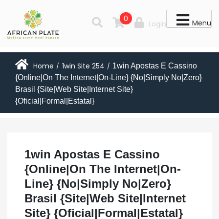
0
Menu
Login
Home
1win Site 254
1win Apostas E Cassino
/
/
{Online|On The Internet|On-Line} {No|Simply No|Zero}
Brasil {Site|Web Site|Internet Site}
{Oficial|Formal|Estatal}
1win Apostas E Cassino
{Online|On The Internet|On-
Line} {No|Simply No|Zero}
Brasil {Site|Web Site|Internet
Site} {Oficial|Formal|Estatal}