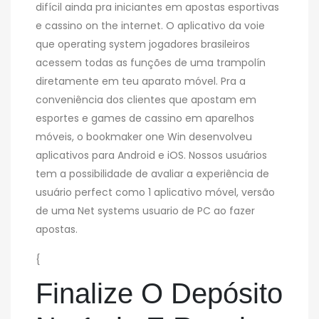
difícil ainda pra iniciantes em apostas esportivas
e cassino on the internet. O aplicativo da voie
que operating system jogadores brasileiros
acessem todas as funções de uma trampolín
diretamente em teu aparato móvel. Pra a
conveniência dos clientes que apostam em
esportes e games de cassino em aparelhos
móveis, o bookmaker one Win desenvolveu
aplicativos para Android e iOS. Nossos usuários
tem a possibilidade de avaliar a experiência de
usuário perfect como 1 aplicativo móvel, versão
de uma Net systems usuario de PC ao fazer
apostas.
{
Finalize O Depósito