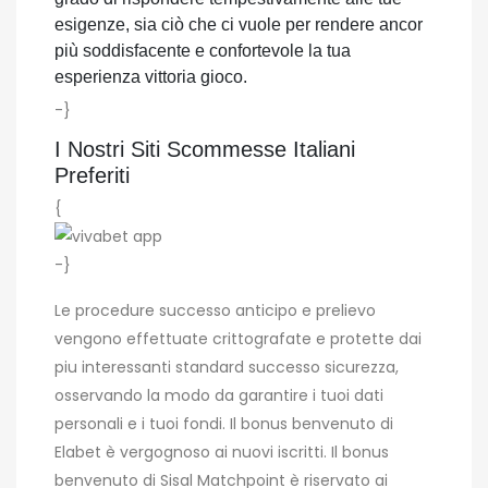
esigenze, sia ciò che ci vuole per rendere ancor
più soddisfacente e confortevole la tua
esperienza vittoria gioco.
-}
I Nostri Siti Scommesse Italiani
Preferiti
{
-}
Le procedure successo anticipo e prelievo
vengono effettuate crittografate e protette dai
piu interessanti standard successo sicurezza,
osservando la modo da garantire i tuoi dati
personali e i tuoi fondi. Il bonus benvenuto di
Elabet è vergognoso ai nuovi iscritti. Il bonus
benvenuto di Sisal Matchpoint è riservato ai