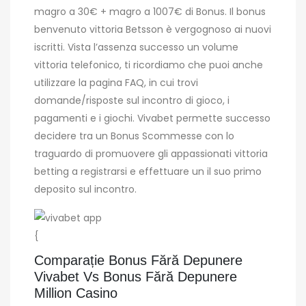
magro a 30€ + magro a 1007€ di Bonus. Il bonus
benvenuto vittoria Betsson è vergognoso ai nuovi
iscritti. Vista l’assenza successo un volume
vittoria telefonico, ti ricordiamo che puoi anche
utilizzare la pagina FAQ, in cui trovi
domande/risposte sul incontro di gioco, i
pagamenti e i giochi. Vivabet permette successo
decidere tra un Bonus Scommesse con lo
traguardo di promuovere gli appassionati vittoria
betting a registrarsi e effettuare un il suo primo
deposito sul incontro.
{
Comparație Bonus Fără Depunere
Vivabet Vs Bonus Fără Depunere
Million Casino