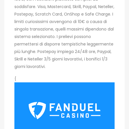
soddisfare. Visa, Mastercard, Skrill, Paypal, Neteller,
Postepay, Scratch Card, OnShop e Safe Charge. I
limiti curiosissimi avvengono di 10€ a causa di
singola transazione, quelli massimi dipendono dal
sistema selezionato. I prelievi possono
permettersi di disporre tempistiche leggermente
più lunghe. Postepay impiega 24/48 ore, Paypal,
Skrill e Neteller 3/5 giorni lavorativi, i bonifici 1/3
giorni lavorativi.
{