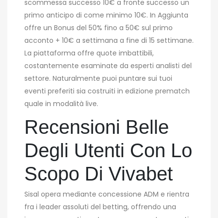
scommessa successo 10€ a fronte successo un
primo anticipo di come minimo 10€. In Aggiunta
offre un Bonus del 50% fino a 50€ sul primo
acconto + 10€ a settimana a fine di 15 settimane.
La piattaforma offre quote imbattibili,
costantemente esaminate da esperti analisti del
settore. Naturalmente puoi puntare sui tuoi
eventi preferiti sia costruiti in edizione prematch
quale in modalità live.
Recensioni Belle
Degli Utenti Con Lo
Scopo Di Vivabet
Sisal opera mediante concessione ADM e rientra
fra i leader assoluti del betting, offrendo una