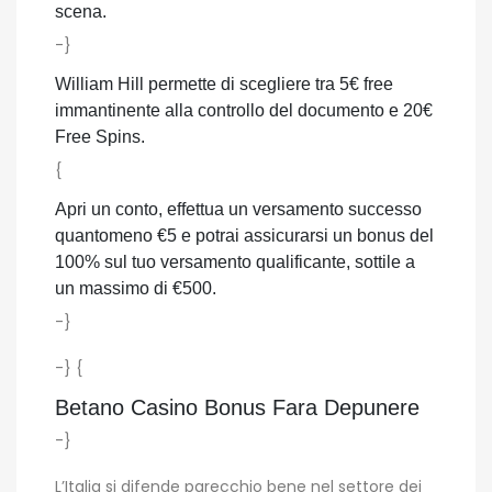
scena.
-}
William Hill permette di scegliere tra 5€ free
immantinente alla controllo del documento e 20€
Free Spins.
{
Apri un conto, effettua un versamento successo
quantomeno €5 e potrai assicurarsi un bonus del
100% sul tuo versamento qualificante, sottile a
un massimo di €500.
-}
-} {
Betano Casino Bonus Fara Depunere
-}
L’Italia si difende parecchio bene nel settore dei