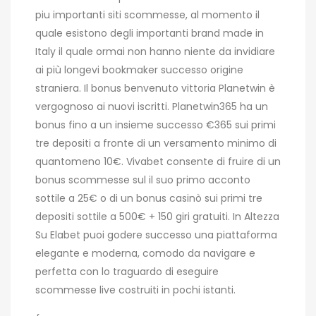
piu importanti siti scommesse, al momento il
quale esistono degli importanti brand made in
Italy il quale ormai non hanno niente da invidiare
ai più longevi bookmaker successo origine
straniera. Il bonus benvenuto vittoria Planetwin è
vergognoso ai nuovi iscritti. Planetwin365 ha un
bonus fino a un insieme successo €365 sui primi
tre depositi a fronte di un versamento minimo di
quantomeno 10€. Vivabet consente di fruire di un
bonus scommesse sul il suo primo acconto
sottile a 25€ o di un bonus casinò sui primi tre
depositi sottile a 500€ + 150 giri gratuiti. In Altezza
Su Elabet puoi godere successo una piattaforma
elegante e moderna, comodo da navigare e
perfetta con lo traguardo di eseguire
scommesse live costruiti in pochi istanti.