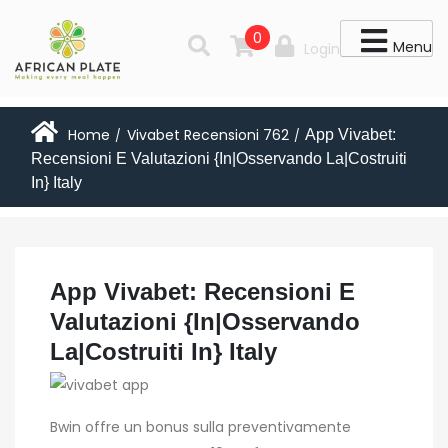
0
Menu
Login
Home
Vivabet Recensioni 762
App Vivabet:
/
/
Recensioni E Valutazioni {In|Osservando La|Costruiti
In} Italy
App Vivabet: Recensioni E
Valutazioni {In|Osservando
La|Costruiti In} Italy
Bwin offre un bonus sulla preventivamente