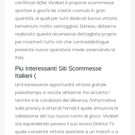
certificati ADM, Vivabet.it propone scommesse
sportive e giochi da casinò costruiti in gran
quantità, ai quali per tutti dedicati bonus vittoria
benvenuto molto vantaggiosi. Disteso, abbiamo
realizzato questa recensione dettagliata proprio
per mostrarti tutto ciò che contraddistingue
presente nuovo operatore made osservando la
Italy.
Piu Interessanti Siti Scommesse
Italiani (
Un’interessante opportunità vittoria grande
passatempo e vincite altissime. Poi accetta i
termini e le condizioni del alleanza, l’informativa
sulla privacy e attendi l’email il quale annuncia la
validazione del tuo nuovo conto di gioco. Vivabet
sta espandendo persino il suo lavoro Diretta TV
quale consente vittoria assistere a un match o a