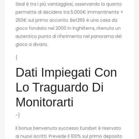
Sisal è tra i più vantaggiosi, osservando la quanto
permette di decidere tra 5.000€ immantinente +
250€ sul primo acconto. Bet365 è una casa da
gioco fondata nel 2000 in Inghilterra, ritenuta un
autentico punto di riferimento nel panorama del
gioco a divario.
{
Dati Impiegati Con
Lo Traguardo Di
Monitorarti
-}
Il bonus benvenuto successo Eurobet è riservato
ai nuovi iscritti. Prevede il 100% sul primo deposito