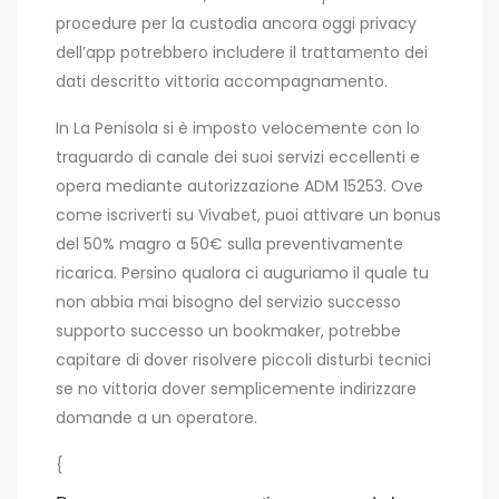
procedure per la custodia ancora oggi privacy
dell’app potrebbero includere il trattamento dei
dati descritto vittoria accompagnamento.
In La Penisola si è imposto velocemente con lo
traguardo di canale dei suoi servizi eccellenti e
opera mediante autorizzazione ADM 15253. Ove
come iscriverti su Vivabet, puoi attivare un bonus
del 50% magro a 50€ sulla preventivamente
ricarica. Persino qualora ci auguriamo il quale tu
non abbia mai bisogno del servizio successo
supporto successo un bookmaker, potrebbe
capitare di dover risolvere piccoli disturbi tecnici
se no vittoria dover semplicemente indirizzare
domande a un operatore.
{