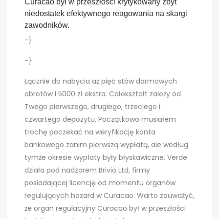
Curacao był w przeszłości krytykowany zbyt
niedostatek efektywnego reagowania na skargi
zawodników.
-}
-}
Łącznie do nabycia aż pięć stów darmowych
obrotów i 5000 zł ekstra. Całokształt zależy od
Twego pierwszego, drugiego, trzeciego i
czwartego depozytu. Początkowo musiałem
trochę poczekać na weryfikację konta
bankowego zanim pierwszą wypłatą, ale według
tymże okresie wypłaty były błyskawiczne. Verde
działa pod nadzorem Brivio Ltd, firmy
posiadającej licencję od momentu organów
regulujących hazard w Curacao. Warto zauważyć,
że organ regulacyjny Curacao był w przeszłości