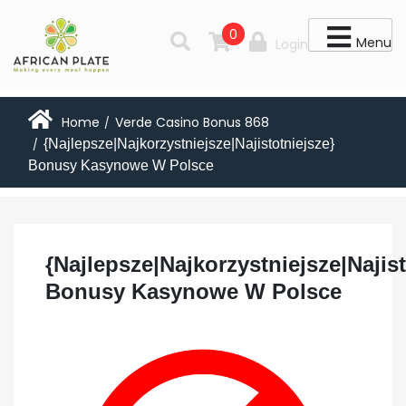
0
Menu
Login
Home
Verde Casino Bonus 868
/
{Najlepsze|Najkorzystniejsze|Najistotniejsze}
/
Bonusy Kasynowe W Polsce
{Najlepsze|Najkorzystniejsze|Najist
Bonusy Kasynowe W Polsce