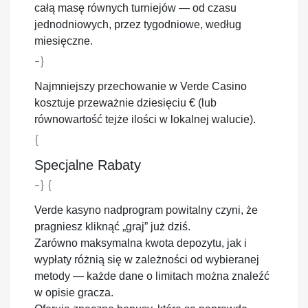
całą masę równych turniejów — od czasu
jednodniowych, przez tygodniowe, według
miesięczne.
-}
Najmniejszy przechowanie w Verde Casino
kosztuje przeważnie dziesięciu € (lub
równowartość tejże ilości w lokalnej walucie).
{
Specjalne Rabaty
-} {
Verde kasyno nadprogram powitalny czyni, że
pragniesz kliknąć „graj” już dziś.
Zarówno maksymalna kwota depozytu, jak i
wypłaty różnią się w zależności od wybieranej
metody — każde dane o limitach można znaleźć
w opisie gracza.