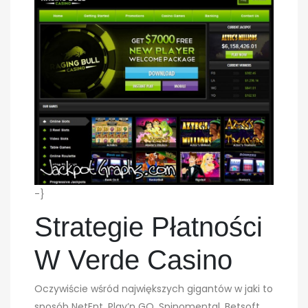
-}
Strategie Płatności
W Verde Casino
Oczywiście wśród największych gigantów w jaki to
sposób NetEnt, Play’n GO, Spinomental, Betsoft,