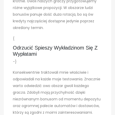
krotnie. Gwoli naszych graczy przygotowujemy
różne wyjątkowe propozycji. W obszarze ludzi
bonusów panuje dość duża rotacja, bo są ów
kredyty najczęściej dostępne jedynie poprzez
określony termin.
{
Odrzucić Spieszy Wykładzinom Się Z
Wypłatami
-}
Konsekwentnie traktowali mnie właściwie i
odpowiadali na każde moje testowania. Znacznie
warto odwiedzić owo obszar gwoli każdego
gracza. Zdobyli moją przychylność dzięki
niezrównanym bonusom od momentu depozytu
oraz ogromnej palecie automatów i dostawców,
którzy są zgodni z moimi zainteresowaniami.