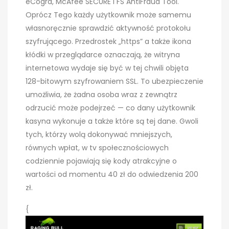
eCogra, McAfee SECURE i FS AntiFraud Tool.
Oprócz Tego każdy użytkownik może samemu
własnoręcznie sprawdzić aktywność protokołu
szyfrującego. Przedrostek „https” a także ikona
kłódki w przeglądarce oznaczają, że witryna
internetowa wydaje się być w tej chwili objęta
128-bitowym szyfrowaniem SSL. To ubezpieczenie
umożliwia, że żadna osoba wraz z zewnątrz
odrzucić może podejrzeć — co dany użytkownik
kasyna wykonuje a także które są tej dane. Gwoli
tych, którzy wolą dokonywać mniejszych,
równych wpłat, w tv społecznościowych
codziennie pojawiają się kody atrakcyjne o
wartości od momentu 40 zł do odwiedzenia 200
zł.
{