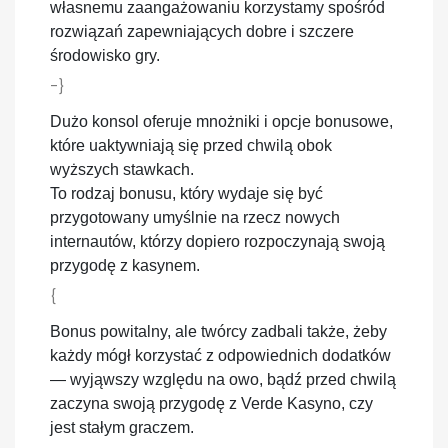
własnemu zaangażowaniu korzystamy spośród
rozwiązań zapewniających dobre i szczere
środowisko gry.
-}
Dużo konsol oferuje mnożniki i opcje bonusowe,
które uaktywniają się przed chwilą obok
wyższych stawkach.
To rodzaj bonusu, który wydaje się być
przygotowany umyślnie na rzecz nowych
internautów, którzy dopiero rozpoczynają swoją
przygodę z kasynem.
{
Bonus powitalny, ale twórcy zadbali także, żeby
każdy mógł korzystać z odpowiednich dodatków
— wyjąwszy względu na owo, bądź przed chwilą
zaczyna swoją przygodę z Verde Kasyno, czy
jest stałym graczem.