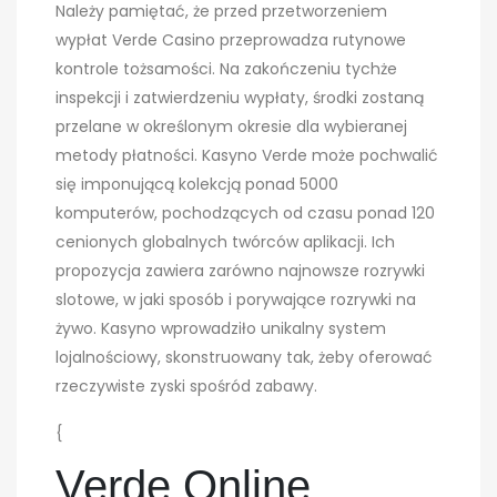
Należy pamiętać, że przed przetworzeniem
wypłat Verde Casino przeprowadza rutynowe
kontrole tożsamości. Na zakończeniu tychże
inspekcji i zatwierdzeniu wypłaty, środki zostaną
przelane w określonym okresie dla wybieranej
metody płatności. Kasyno Verde może pochwalić
się imponującą kolekcją ponad 5000
komputerów, pochodzących od czasu ponad 120
cenionych globalnych twórców aplikacji. Ich
propozycja zawiera zarówno najnowsze rozrywki
slotowe, w jaki sposób i porywające rozrywki na
żywo. Kasyno wprowadziło unikalny system
lojalnościowy, skonstruowany tak, żeby oferować
rzeczywiste zyski spośród zabawy.
{
Verde Online