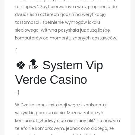
ten lepszy”. Zbyt pierwotnym wraz pragnienie do
dwudziestu czterech godzin na weryfikację
tożsamości i spełnienie wymogów lokalu
sieciowego. Witryna pozyskała już dużą liczbę
komputerów od momentu znanych dostawców.
{
🍀🔝 System Vip
Verde Casino
-}
W Czasie sporu instalacji włącz i zaakceptuj
wszystkie porozumienia. Możesz zobaczyć
komunikat „złośliwy albo nieznany plik” na naszym
telefonie komórkowym, jednak owo dlatego, że