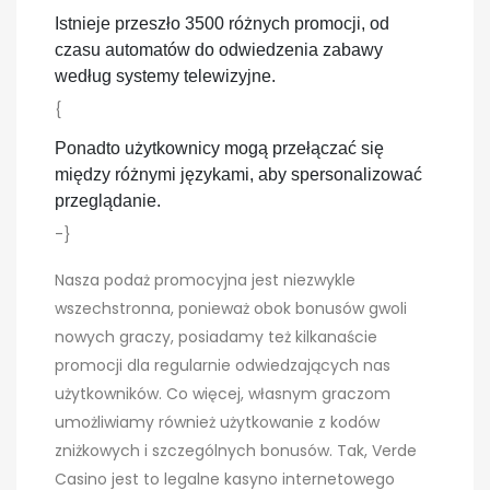
Istnieje przeszło 3500 różnych promocji, od
czasu automatów do odwiedzenia zabawy
według systemy telewizyjne.
{
Ponadto użytkownicy mogą przełączać się
między różnymi językami, aby spersonalizować
przeglądanie.
-}
Nasza podaż promocyjna jest niezwykle
wszechstronna, ponieważ obok bonusów gwoli
nowych graczy, posiadamy też kilkanaście
promocji dla regularnie odwiedzających nas
użytkowników. Co więcej, własnym graczom
umożliwiamy również użytkowanie z kodów
zniżkowych i szczególnych bonusów. Tak, Verde
Casino jest to legalne kasyno internetowego