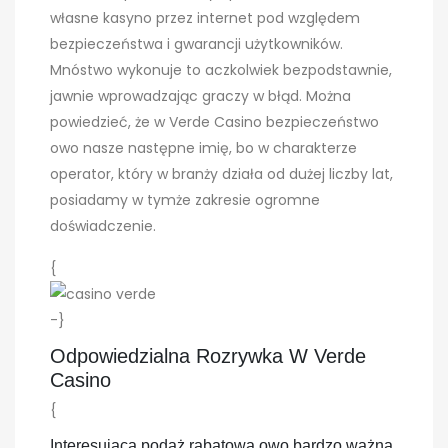
własne kasyno przez internet pod względem
bezpieczeństwa i gwarancji użytkowników.
Mnóstwo wykonuje to aczkolwiek bezpodstawnie,
jawnie wprowadzając graczy w błąd. Można
powiedzieć, że w Verde Casino bezpieczeństwo
owo nasze następne imię, bo w charakterze
operator, który w branży działa od dużej liczby lat,
posiadamy w tymże zakresie ogromne
doświadczenie.
{
-}
Odpowiedzialna Rozrywka W Verde
Casino
{
Interesująca podaż rabatowa owo bardzo ważna