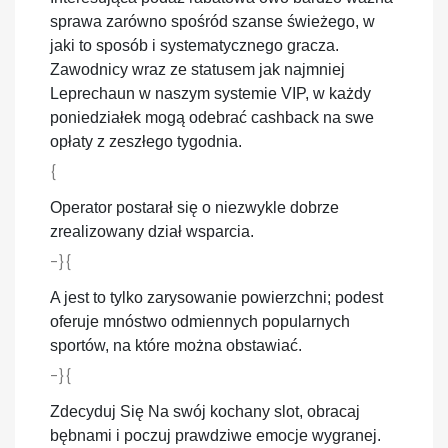
sprawa zarówno spośród szanse świeżego, w
jaki to sposób i systematycznego gracza.
Zawodnicy wraz ze statusem jak najmniej
Leprechaun w naszym systemie VIP, w każdy
poniedziałek mogą odebrać cashback na swe
opłaty z zeszłego tygodnia.
{
Operator postarał się o niezwykle dobrze
zrealizowany dział wsparcia.
-}{
A jest to tylko zarysowanie powierzchni; podest
oferuje mnóstwo odmiennych popularnych
sportów, na które można obstawiać.
-}{
Zdecyduj Się Na swój kochany slot, obracaj
bębnami i poczuj prawdziwe emocje wygranej.