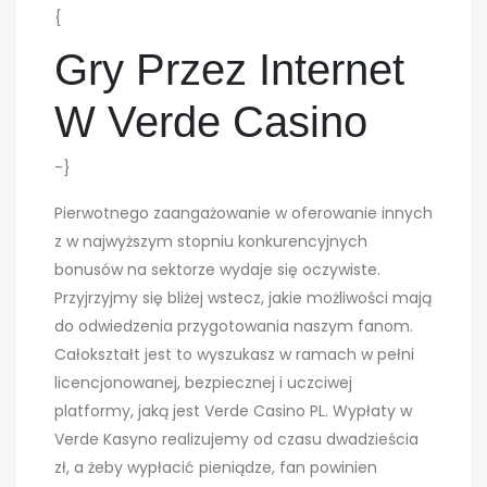
{
Gry Przez Internet
W Verde Casino
-}
Pierwotnego zaangażowanie w oferowanie innych
z w najwyższym stopniu konkurencyjnych
bonusów na sektorze wydaje się oczywiste.
Przyjrzyjmy się bliżej wstecz, jakie możliwości mają
do odwiedzenia przygotowania naszym fanom.
Całokształt jest to wyszukasz w ramach w pełni
licencjonowanej, bezpiecznej i uczciwej
platformy, jaką jest Verde Casino PL. Wypłaty w
Verde Kasyno realizujemy od czasu dwadzieścia
zł, a żeby wypłacić pieniądze, fan powinien