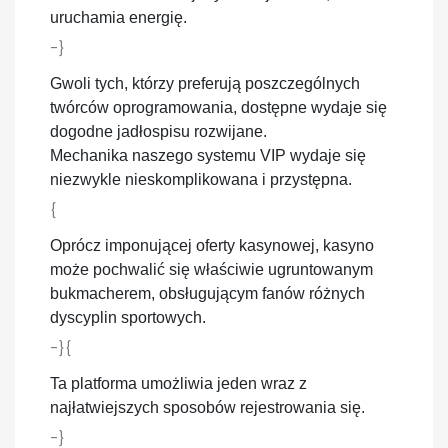
uruchamia energię.
-}
Gwoli tych, którzy preferują poszczególnych
twórców oprogramowania, dostępne wydaje się
dogodne jadłospisu rozwijane.
Mechanika naszego systemu VIP wydaje się
niezwykle nieskomplikowana i przystępna.
{
Oprócz imponującej oferty kasynowej, kasyno
może pochwalić się właściwie ugruntowanym
bukmacherem, obsługującym fanów różnych
dyscyplin sportowych.
-}{
Ta platforma umożliwia jeden wraz z
najłatwiejszych sposobów rejestrowania się.
-}