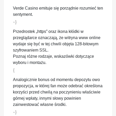
Verde Casino emituje się porządnie rozumieć ten
sentyment.
-}
Przedrostek „https” oraz ikona kłódki w
przeglądarce oznaczają, że witryna www online
wydaje się być w tej chwili objęta 128-bitowym
szyfrowaniem SSL.
Poznaj różne rodzaje, wskazówki dotyczące
wyboru i montażu.
{
Analogicznie bonus od momentu depozytu owo
propozycja, w której fan może odebrać określona
korzyści przed chwilą na poczynieniu właściwie
górnej wpłaty, innymi słowy powinien
zainwestować własne środki.
-}