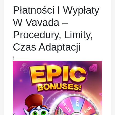
Płatności I Wypłaty
W Vavada –
Procedury, Limity,
Czas Adaptacji
{