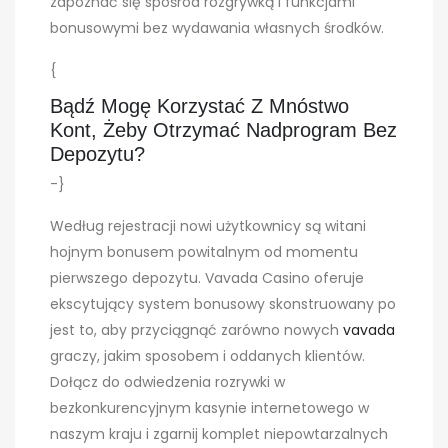
zapoznać się spośród rozgrywką i funkcjami
bonusowymi bez wydawania własnych środków.
{
Bądź Mogę Korzystać Z Mnóstwo
Kont, Żeby Otrzymać Nadprogram Bez
Depozytu?
-}
Według rejestracji nowi użytkownicy są witani
hojnym bonusem powitalnym od momentu
pierwszego depozytu. Vavada Casino oferuje
ekscytujący system bonusowy skonstruowany po
jest to, aby przyciągnąć zarówno nowych
vavada
graczy, jakim sposobem i oddanych klientów.
Dołącz do odwiedzenia rozrywki w
bezkonkurencyjnym kasynie internetowego w
naszym kraju i zgarnij komplet niepowtarzalnych