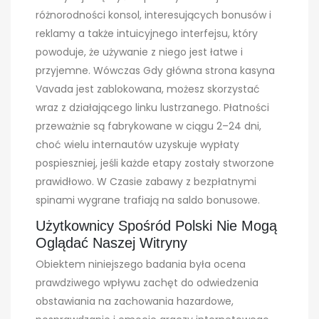
różnorodności konsol, interesujących bonusów i
reklamy a także intuicyjnego interfejsu, który
powoduje, że używanie z niego jest łatwe i
przyjemne. Wówczas Gdy główna strona kasyna
Vavada jest zablokowana, możesz skorzystać
wraz z działającego linku lustrzanego. Płatności
przeważnie są fabrykowane w ciągu 2–24 dni,
choć wielu internautów uzyskuje wypłaty
pospieszniej, jeśli każde etapy zostały stworzone
prawidłowo. W Czasie zabawy z bezpłatnymi
spinami wygrane trafiają na saldo bonusowe.
Użytkownicy Spośród Polski Nie Mogą
Oglądać Naszej Witryny
Obiektem niniejszego badania była ocena
prawdziwego wpływu zachęt do odwiedzenia
obstawiania na zachowania hazardowe,