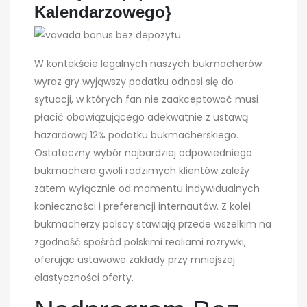
Kalendarzowego}
W kontekście legalnych naszych bukmacherów
wyraz gry wyjąwszy podatku odnosi się do
sytuacji, w których fan nie zaakceptować musi
płacić obowiązującego adekwatnie z ustawą
hazardową 12% podatku bukmacherskiego.
Ostateczny wybór najbardziej odpowiedniego
bukmachera gwoli rodzimych klientów zależy
zatem wyłącznie od momentu indywidualnych
konieczności i preferencji internautów. Z kolei
bukmacherzy polscy stawiają przede wszelkim na
zgodność spośród polskimi realiami rozrywki,
oferując ustawowe zakłady przy mniejszej
elastyczności oferty.