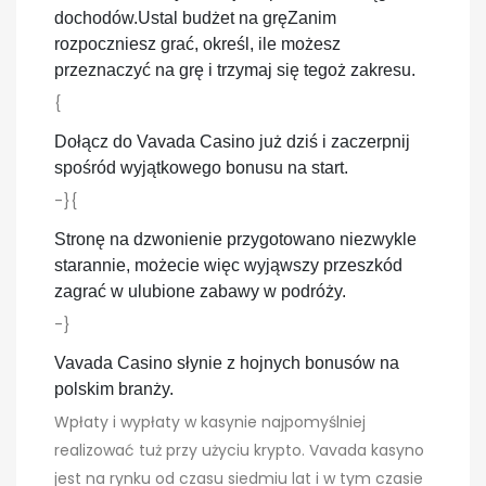
dochodów.Ustal budżet na gręZanim
rozpoczniesz grać, określ, ile możesz
przeznaczyć na grę i trzymaj się tegoż zakresu.
{
Dołącz do Vavada Casino już dziś i zaczerpnij
spośród wyjątkowego bonusu na start.
-}{
Stronę na dzwonienie przygotowano niezwykle
starannie, możecie więc wyjąwszy przeszkód
zagrać w ulubione zabawy w podróży.
-}
Vavada Casino słynie z hojnych bonusów na
polskim branży.
Wpłaty i wypłaty w kasynie najpomyślniej
realizować tuż przy użyciu krypto. Vavada kasyno
jest na rynku od czasu siedmiu lat i w tym czasie