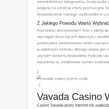
zawodników po zalogowaniu. Dużej Liczby 
względu na intratne oferty promocyjne. Wł
doświadczenie naszego użytkownika w czas
Z Jakiego Powodu Warto Wybra
Poprzednio skorzystaniem wraz z jakiejś 
wymagań dotyczących depozytu i wszelkic
potencjalne zredukowania zanim użyciem
w zależności od kodu, dlatego ważne jest
użyciem systemu kodowania. Podczas użyt
warunków, by zrealizować system kodowan
{
-}
Vavada Casino 
Casino Vavada przez internet nie zaakcep