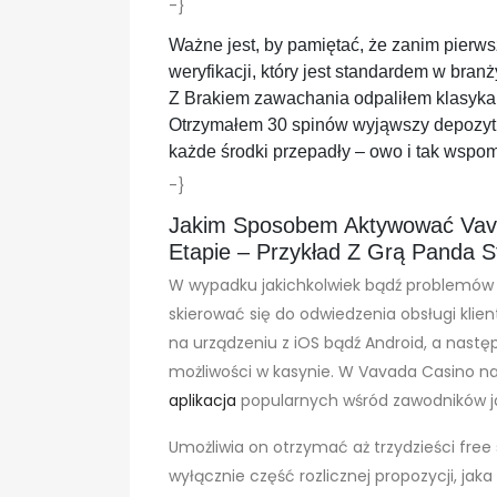
-}
Ważne jest, by pamiętać, że zanim pierw
weryfikacji, który jest standardem w bran
Z Brakiem zawachania odpaliłem klasyka 
Otrzymałem 30 spinów wyjąwszy depozytu i
każde środki przepadły – owo i tak wspo
-}
Jakim Sposobem Aktywować Vav
Etapie – Przykład Z Grą Panda St
W wypadku jakichkolwiek bądź problemów 
skierować się do odwiedzenia obsługi klie
na urządzeniu z iOS bądź Android, a nastę
możliwości w kasynie. W Vavada Casino naj
aplikacja
popularnych wśród zawodników j
Umożliwia on otrzymać aż trzydzieści free s
wyłącznie część rozlicznej propozycji, ja