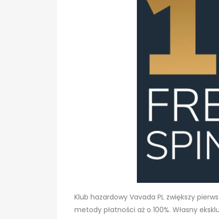
Klub hazardowy Vavada PL zwiększy pierw
metody płatności aż o 100%. Własny eksk