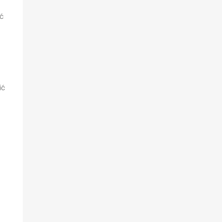
ić
ić