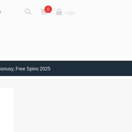
0
g
Login
Bonusy, Free Spins 2025