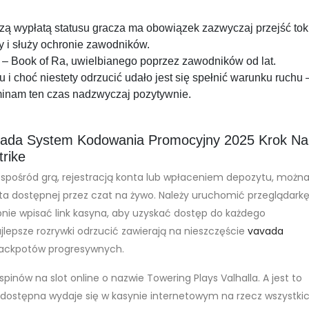
szą wypłatą statusu gracza ma obowiązek zazwyczaj przejść tok
ży i służy ochronie zawodników.
– Book of Ra, uwielbianego poprzez zawodników od lat.
 choć niestety odrzucić udało jest się spełnić warunku ruchu 
minam ten czas nadzwyczaj pozytywnie.
ada System Kodowania Promocyjny 2025 Krok Na
rike
spośród grą, rejestracją konta lub wpłaceniem depozytu, możn
nta dostępnej przez czat na żywo. Należy uruchomić przeglądark
pnie wpisać link kasyna, aby uzyskać dostęp do każdego
lepsze rozrywki odrzucić zawierają na nieszczęście
vavada
ackpotów progresywnych.
pinów na slot online o nazwie Towering Plays Valhalla. A jest to
ka dostępna wydaje się w kasynie internetowym na rzecz wszystki