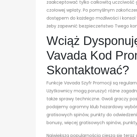
zaakceptować tylko całkowitą uczciwość gr
czołowej wpłaty. Po pomyślnym zakończeni
dostępem do każdego możliwości i konsol 
żeby zapewnić bezpieczeństwo Twego kont
Wciąż Dysponuj
Vavada Kod Pro
Skontaktować?
Funkcje Vavada Szyfr Promocji są regularni
Użytkownicy mogą poruszyć różne zagadni
także sprawy techniczne. Gwoli graczy p
podajemy ogromny klub hazardowy wybór 
gratisowych spinów, punkty do odwiedzeni
bonusy, więcej gratisowych spinów, punkt
Największą popularnością cieszą się tera