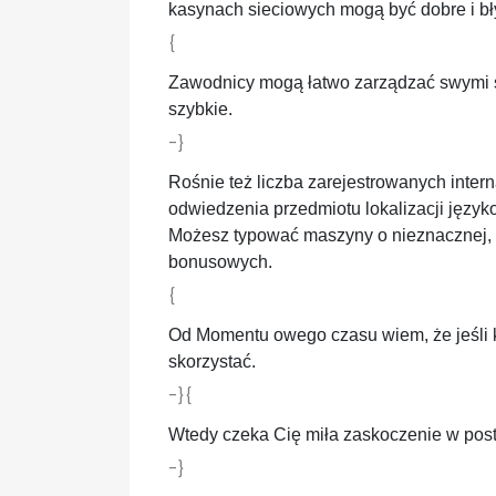
kasynach sieciowych mogą być dobre i b
{
Zawodnicy mogą łatwo zarządzać swymi śro
szybkie.
-}
Rośnie też liczba zarejestrowanych inter
odwiedzenia przedmiotu lokalizacji język
Możesz typować maszyny o nieznacznej, ś
bonusowych.
{
Od Momentu owego czasu wiem, że jeśli 
skorzystać.
-}{
Wtedy czeka Cię miła zaskoczenie w pos
-}