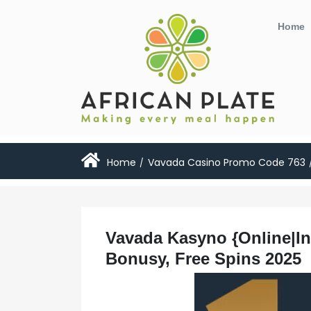
Home
Home
Vavada Casino Promo Code 763
/
Vavada Kasyno {Online|In
Bonusy, Free Spins 2025