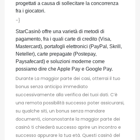
progettati a causa di sollecitare la concorrenza
fra i giocatori.
-}
StarCasinò offre una varietà di metodi di
pagamento, fra i quali carte di credito (Visa,
Mastercard), portafogli elettronici (PayPal, Skrill,
Neteller), carte prepagate (Postepay,
Paysafecard) e soluzioni moderne come
possiamo dire che Apple Pay e Google Pay.
Durante La maggior parte dei casi, otterrai il tuo
bonus senza anticipo immediato
successivamente alla verifica dei tuoi dati. C’è
una remota possibilità successo poter assicurarsi,
su qualche siti, un bonus senza mandare
documenti, ciononostante la maggior parte dei
casinò ti chiederà successo aprire un incontro e
successo appurare la tua età. Questi casinò del