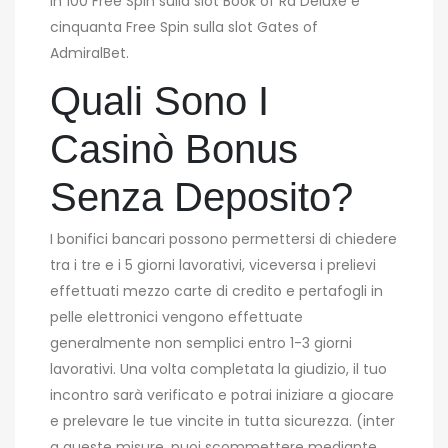
in 100 Free Spin sulla slot Book of Ra Deluxe e
cinquanta Free Spin sulla slot Gates of
AdmiralBet.
Quali Sono I
Casinò Bonus
Senza Deposito?
I bonifici bancari possono permettersi di chiedere
tra i tre e i 5 giorni lavorativi, viceversa i prelievi
effettuati mezzo carte di credito e pertafogli in
pelle elettronici vengono effettuate
generalmente non semplici entro 1-3 giorni
lavorativi. Una volta completata la giudizio, il tuo
incontro sarà verificato e potrai iniziare a giocare
e prelevare le tue vincite in tutta sicurezza. (inter
a queste misure, puoi scommettere mediante