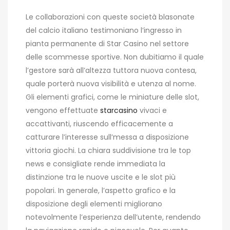
Le collaborazioni con queste società blasonate
del calcio italiano testimoniano l’ingresso in
pianta permanente di Star Casino nel settore
delle scommesse sportive. Non dubitiamo il quale
l’gestore sarà all’altezza tuttora nuova contesa,
quale porterà nuova visibilità e utenza al nome.
Gli elementi grafici, come le miniature delle slot,
vengono effettuate
starcasino
vivaci e
accattivanti, riuscendo efficacemente a
catturare l’interesse sull’messa a disposizione
vittoria giochi. La chiara suddivisione tra le top
news e consigliate rende immediata la
distinzione tra le nuove uscite e le slot più
popolari. In generale, l’aspetto grafico e la
disposizione degli elementi migliorano
notevolmente l’esperienza dell’utente, rendendo