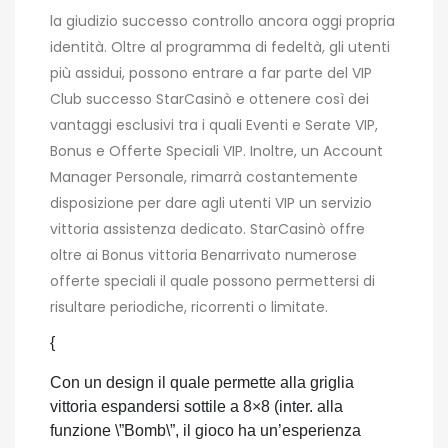
la giudizio successo controllo ancora oggi propria
identità. Oltre al programma di fedeltà, gli utenti
più assidui, possono entrare a far parte del VIP
Club successo StarCasinò e ottenere così dei
vantaggi esclusivi tra i quali Eventi e Serate VIP,
Bonus e Offerte Speciali VIP. Inoltre, un Account
Manager Personale, rimarrà costantemente
disposizione per dare agli utenti VIP un servizio
vittoria assistenza dedicato. StarCasinò offre
oltre ai Bonus vittoria Benarrivato numerose
offerte speciali il quale possono permettersi di
risultare periodiche, ricorrenti o limitate.
{
Con un design il quale permette alla griglia
vittoria espandersi sottile a 8×8 (inter. alla
funzione \”Bomb\”, il gioco ha un’esperienza