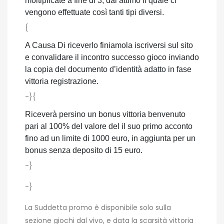
moltiplicate a fine di 3, dal attimo il quale ci
vengono effettuate così tanti tipi diversi.
{
A Causa Di riceverlo finiamola iscriversi sul sito
e convalidare il incontro successo gioco inviando
la copia del documento d’identità adatto in fase
vittoria registrazione.
-}{
Riceverà persino un bonus vittoria benvenuto
pari al 100% del valore del il suo primo acconto
fino ad un limite di 1000 euro, in aggiunta per un
bonus senza deposito di 15 euro.
-}
-}
La Suddetta promo è disponibile solo sulla
sezione giochi dal vivo, e data la scarsità vittoria