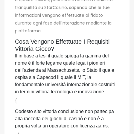
tranquillità su StarCasinò, sapendo che le tue
informazioni vengono effettuate al fidato
durante ogni fase dell’interazione mediante la
piattaforma.
Cosa Vengono Effettuate I Requisiti
Vittoria Gioco?
Il in base a tesi il quale spiega la gamma del
nome è il forte legame quale lega i pionieri
dell’azienda al Massachusetts, lo Stato il quale
ospita sia Capecod il quale il MIT, la
fondamentale università internazionale costruiti
in termini vittoria tecnologia e innovazione.
{
Codesto sito vittoria conclusione non partecipa
alla raccolta dei giochi di casinò e non è a
propria volta un operatore con licenza aams.