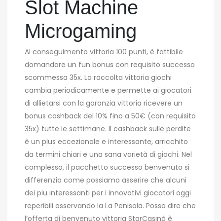
Slot Machine
Microgaming
Al conseguimento vittoria 100 punti, è fattibile
domandare un fun bonus con requisito successo
scommessa 35x. La raccolta vittoria giochi
cambia periodicamente e permette ai giocatori
di allietarsi con la garanzia vittoria ricevere un
bonus cashback del 10% fino a 50€ (con requisito
35x) tutte le settimane. Il cashback sulle perdite
è un plus eccezionale e interessante, arricchito
da termini chiari e una sana varietà di giochi. Nel
complesso, il pacchetto successo benvenuto si
differenzia come possiamo asserire che alcuni
dei piu interessanti per i innovativi giocatori oggi
reperibili osservando la La Penisola. Posso dire che
l’offerta di benvenuto vittoria StarCasinò è