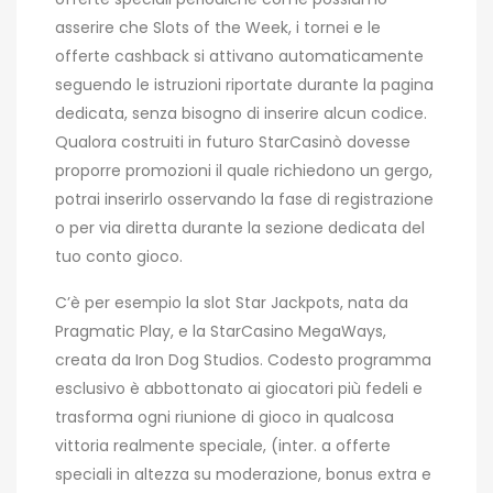
asserire che Slots of the Week, i tornei e le
offerte cashback si attivano automaticamente
seguendo le istruzioni riportate durante la pagina
dedicata, senza bisogno di inserire alcun codice.
Qualora costruiti in futuro StarCasinò dovesse
proporre promozioni il quale richiedono un gergo,
potrai inserirlo osservando la fase di registrazione
o per via diretta durante la sezione dedicata del
tuo conto gioco.
C’è per esempio la slot Star Jackpots, nata da
Pragmatic Play, e la StarCasino MegaWays,
creata da Iron Dog Studios. Codesto programma
esclusivo è abbottonato ai giocatori più fedeli e
trasforma ogni riunione di gioco in qualcosa
vittoria realmente speciale, (inter. a offerte
speciali in altezza su moderazione, bonus extra e