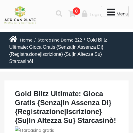
0
Menu
Login
Home
Starcasino Demo 222
Gold Blitz
/
/
Ultimate: Gioca Gratis {Senza|In Assenza Di}
{Registrazione|Iscrizione} {Su|In Altezza Su}
Starcasinò!
Gold Blitz Ultimate: Gioca
Gratis {Senza|In Assenza Di}
{Registrazione|Iscrizione}
{Su|In Altezza Su} Starcasinò!