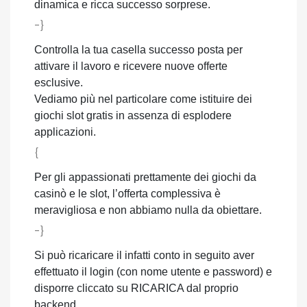
dinamica e ricca successo sorprese.
-}
Controlla la tua casella successo posta per
attivare il lavoro e ricevere nuove offerte
esclusive.
Vediamo più nel particolare come istituire dei
giochi slot gratis in assenza di esplodere
applicazioni.
{
Per gli appassionati prettamente dei giochi da
casinò e le slot, l’offerta complessiva è
meravigliosa e non abbiamo nulla da obiettare.
-}
Si può ricaricare il infatti conto in seguito aver
effettuato il login (con nome utente e password) e
disporre cliccato su RICARICA dal proprio
backend.