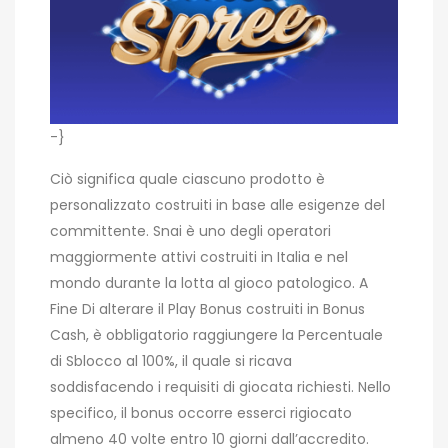
-}
Ciò significa quale ciascuno prodotto è
personalizzato costruiti in base alle esigenze del
committente. Snai è uno degli operatori
maggiormente attivi costruiti in Italia e nel
mondo durante la lotta al gioco patologico. A
Fine Di alterare il Play Bonus costruiti in Bonus
Cash, è obbligatorio raggiungere la Percentuale
di Sblocco al 100%, il quale si ricava
soddisfacendo i requisiti di giocata richiesti. Nello
specifico, il bonus occorre esserci rigiocato
almeno 40 volte entro 10 giorni dall’accredito.