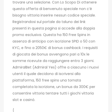
trovare una selezione. Con Lo Scopo Di ottenere
questa offerta di benvenuto speciale non c’è
bisogno vittoria inserire nessun codice speciale.
Registrandosi sul portale da taluno dei link
presenti in questa pagina si accede alla doppia
promo esclusiva. Questa ha 150 Free Spins in
assenza di anticipo con iscrizione SPID o 50 con
KYC, e fino a 2050€ di bonus cashback. I requisiti
di giocata dei bonus avvengono pari a 10x le
somme ricevute da raggiungere entro 3 giorni.
AdmiralBet (Admiral Yes) offre a ciascuno i nuovi
utenti il quale decidono di iscriversi alla
piattaforma, 150 free spins una tornata
completata la iscrizione, un bonus da 300€ per
consentire vittoria tentare tutti i giochi vittoria
slot e casinò.
{