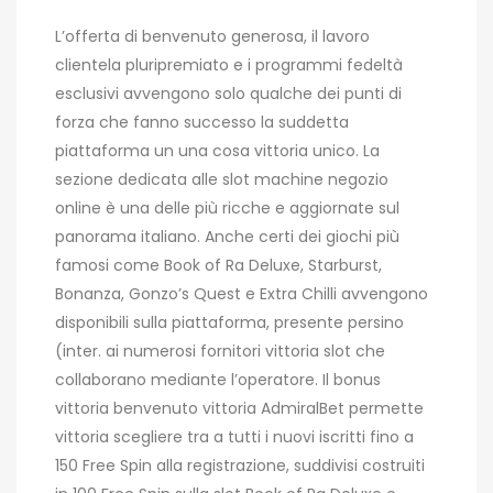
L’offerta di benvenuto generosa, il lavoro
clientela pluripremiato e i programmi fedeltà
esclusivi avvengono solo qualche dei punti di
forza che fanno successo la suddetta
piattaforma un una cosa vittoria unico. La
sezione dedicata alle slot machine negozio
online è una delle più ricche e aggiornate sul
panorama italiano. Anche certi dei giochi più
famosi come Book of Ra Deluxe, Starburst,
Bonanza, Gonzo’s Quest e Extra Chilli avvengono
disponibili sulla piattaforma, presente persino
(inter. ai numerosi fornitori vittoria slot che
collaborano mediante l’operatore. Il bonus
vittoria benvenuto vittoria AdmiralBet permette
vittoria scegliere tra a tutti i nuovi iscritti fino a
150 Free Spin alla registrazione, suddivisi costruiti