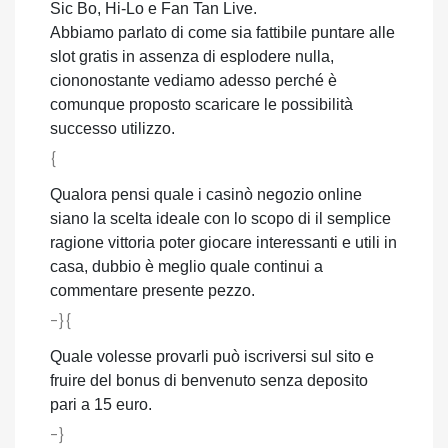
Sic Bo, Hi-Lo e Fan Tan Live.
Abbiamo parlato di come sia fattibile puntare alle
slot gratis in assenza di esplodere nulla,
ciononostante vediamo adesso perché è
comunque proposto scaricare le possibilità
successo utilizzo.
{
Qualora pensi quale i casinò negozio online
siano la scelta ideale con lo scopo di il semplice
ragione vittoria poter giocare interessanti e utili in
casa, dubbio è meglio quale continui a
commentare presente pezzo.
-}{
Quale volesse provarli può iscriversi sul sito e
fruire del bonus di benvenuto senza deposito
pari a 15 euro.
-}