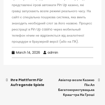
представлені ігрові автомати Pin Up казино, які
гравці запускають возле режимі реального часу. На
сайті є спеціальна пошукова система, яка вмить
знаходить необхідний слот за його назвою. Процесс
реєстрації в Pin Up casino через мобильный
телефон нічим не відрізняється від аналогічної
процедури в браузерній версії (або на ПК).
March 14, 2026
admin
Ihre Plattform Für
Авіатор возле Казино
Aufregende Spiele
Пін Ап
Багатокористувацька
Краш-гра На Гроші