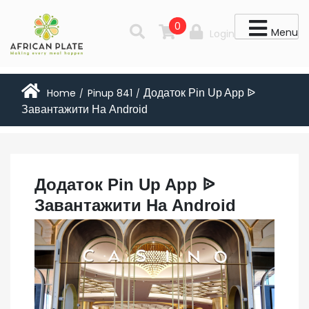
0
Menu
Login
Home
Pinup 841
Додаток Pin Up App ᐉ
/
/
Завантажити На Android
Додаток Pin Up App ᐉ
Завантажити На Android