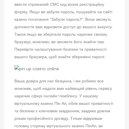
ввести отриманий СМС код возле реєстраційну
форму. Якщо ви забули пароль, пошукайте на сайті
казино посилання “Забули пароль?”. Вони зможуть
допомогти вам відновити доступ до вашого акаунту.
Також якщо ви зберігали пароль наречие своєму
браузері, можливо, ви зможете його знайти там.
Перевірте налаштування безпеки та приватності
вашого браузера, щоб знайти збережені паролі.
Ваша довіра для нас безцінна, і ми робимо все
можливе, щоб надати вам найвищий рівень сервісу
наречие сфері онлайн-гемблінгу. У нашому
віртуальному казино Пін Ап, облік вашої приватності
та безпеки є ключовим завданням, завдяки довгим
рокам професійного досвіду. Тільки відкривши
головну сторінку віртуального казино ПінАп, ви