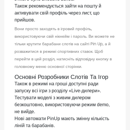
Також рекомендується зайти на пошту й
активувати свій профіль через лист, що
прийшов.
Вони просто заходять в ігровий профіль,
використовуючи свій нікнейм і пароль. Ви можете не
тільки крутити барабани слотів на сайті Pin Up, а й
розважитися в режимі спортивних ставок. Щоб
перейти в цей розділ, натисніть відповідну кнопку в
головному меню основної сторінки.
Основні Розробники Слотів Та Ігор
Також в режимі на гроші доступні ради
запуску всі ігри з розділу «Live-дилери».
Тестувати моделі з живим дилером
безкоштовно, використовуючи режим demo,
не вийде.
Нові автомати PinUp мають змінну кiлькiсть
ліній та барабанiв.