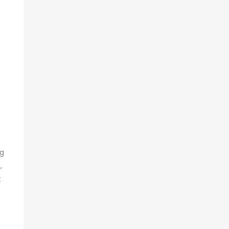
ng
,
t