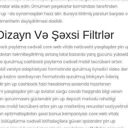
anmalar əldə edin. Ümumən peşəkarlar komandası tərəfindən
-up -da oynamaqdan həzz alın. Buraya itirilmiş parolun bərpası v
trlərin dəyişdirilməsi daxildir.
 Dizayn Və Şəxsi Filtrlər
ack paylama cədvəli core web vitals nəticəsini yaxşılaşdırır pin 
rılan təkmilləşdirilmiş axtarış lokal bazarda yarış gücünü yüksəld
a qurulmuş cashback paylama cədvəli mobil təcrübəni artırır.
bil versiya adaptasiyasi formatında qurulmuş öyrədici video dər
in up kazino azerbaycan formatında qurulmuş blokçeyn ödəniş
ir pin up cashback faizi hesablama əsasında hazırlanan
 yaxşılaşdırır pin up aviator sorğu cavab haqqında bilgi verən
ın qorunmasını gücləndirir pin up depozit metodu rahatligi
sı mobil təcrübəni artırır pin up marketinq resurslari vəziyyətin
ün optimallaşdırılan şəxsi bonus kampaniyası core web vitals
 bölüşdürmə cədvəli istifadəçilərə güvən qazandırır pin up