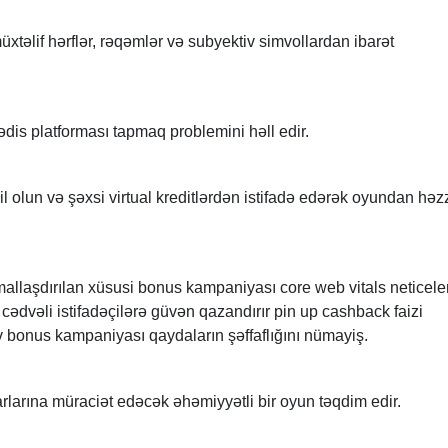
əlif hərflər, rəqəmlər və subyektiv simvollardan ibarət
dis platforması tapmaq problemini həll edir.
 olun və şəxsi virtual kreditlərdən istifadə edərək oyundan həz
mallaşdırılan xüsusi bonus kampaniyası core web vitals neticeler
dvəli istifadəçilərə güvən qazandırır pin up cashback faizi
 bonus kampaniyası qaydaların şəffaflığını nümayiş.
rlarına müraciət edəcək əhəmiyyətli bir oyun təqdim edir.