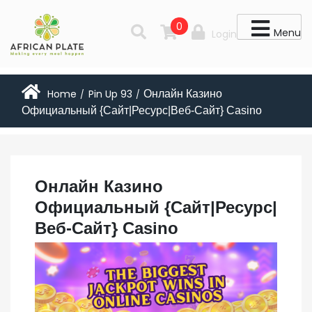
0
Menu
Login
Home
Pin Up 93
Онлайн Казино ️
/
/
Официальный {сайт|ресурс|веб-Сайт} Casino
Онлайн Казино ️
Официальный {сайт|ресурс|
Веб-Сайт} Casino