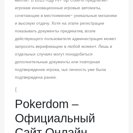
выплат. В 2025 году Pin-Up Casino предлагает
игрокам инновационные игровые автоматы,
сочетающие в местоимение- уникальные механики
и высокую отдачу. Хотя на этапе регистрации
показывать документы предикатив, возле
действующего пользователя администрация может
запросить верификацию в любой момент. Лишь в
отдельных случаях могут понадобиться
дополнительные документы или повторная
подтверждение игрока, чья личность уже была
подтверждена ранее.
{
Pokerdom –
Официальный
Сайт Онлайн