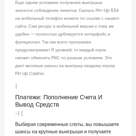
Еще одним условием получения выигрыша
значится соблюдение лимитов. Скачать Pin-Up 634
на мобильный телефон можете по ссылке с нашего
сайта. Сам ресурс в мобильной версии к тому же
удобен — полностью дублируется интерфейс и
функционал. Так как всего программа
предусматривает 9 уровней, то каждый игрок
сможет обменять PNC по разным условиям. Это
дает весомые шансы на выигрыш каждому игроку
Pin Up Casino.
{
Платежи: Пополнение Счета И
Вывод Средств
-} {
Выбирая современные слоты, вы повышаете
шансы на крупные выигрыши и получаете