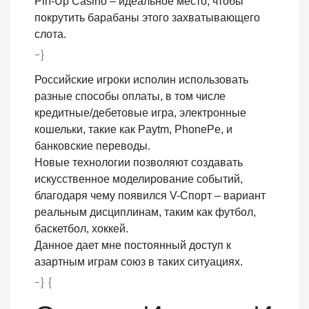
Pin-Up Casino – идеальное место, чтобы
покрутить барабаны этого захватывающего
слота.
-}
Российские игроки исполин использовать
разные способы оплаты, в том числе
кредитные/дебетовые игра, электронные
кошельки, такие как Paytm, PhonePe, и
банковские переводы.
Новые технологии позволяют создавать
искусственное моделирование событий,
благодаря чему появился V-Спорт – вариант
реальным дисциплинам, таким как футбол,
баскетбол, хоккей.
Данное дает мне постоянный доступ к
азартным играм союз в таких ситуациях.
-} {