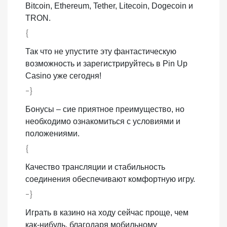
Bitcoin, Ethereum, Tether, Litecoin, Dogecoin и
TRON.
{
Так что не упустите эту фантастическую
возможность и зарегистрируйтесь в Pin Up
Casino уже сегодня!
-}
Бонусы – сие приятное преимущество, но
необходимо ознакомиться с условиями и
положениями.
{
Качество трансляции и стабильность
соединения обеспечивают комфортную игру.
-}
Играть в казино на ходу сейчас проще, чем
как-нибудь, благодаря мобильному