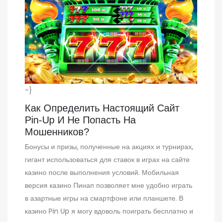
-}
Как Определить Настоящий Сайт
Pin-Up И Не Попасть На
Мошенников?
Бонусы и призы, полученные на акциях и турнирах,
гигант использоваться для ставок в играх на сайте
казино после выполнения условий. Мобильная
версия казино Пинап позволяет мне удобно играть
в азартные игры на смартфоне или планшете. В
казино Pin Up я могу вдоволь поиграть бесплатно и