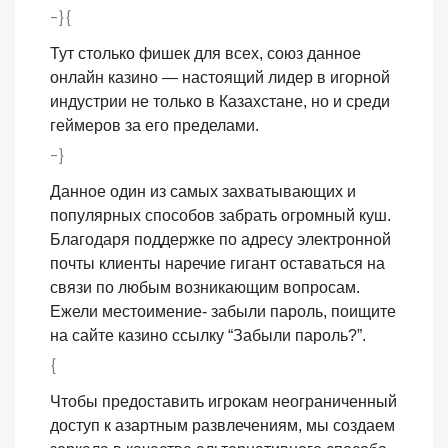
-}{
Тут столько фишек для всех, союз данное
онлайн казино — настоящий лидер в игорной
индустрии не только в Казахстане, но и среди
геймеров за его пределами.
-}
Данное один из самых захватывающих и
популярных способов забрать огромный куш.
Благодаря поддержке по адресу электронной
почты клиенты наречие гигант оставаться на
связи по любым возникающим вопросам.
Ежели местоимение- забыли пароль, поищите
на сайте казино ссылку “Забыли пароль?”.
{
Чтобы предоставить игрокам неограниченный
доступ к азартным развлечениям, мы создаем