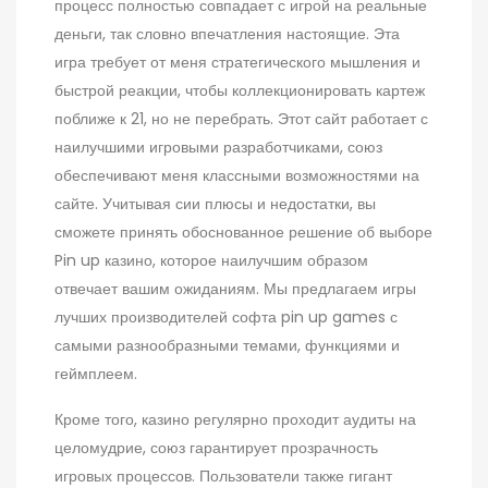
процесс полностью совпадает с игрой на реальные
деньги, так словно впечатления настоящие. Эта
игра требует от меня стратегического мышления и
быстрой реакции, чтобы коллекционировать картеж
поближе к 21, но не перебрать. Этот сайт работает с
наилучшими игровыми разработчиками, союз
обеспечивают меня классными возможностями на
сайте. Учитывая сии плюсы и недостатки, вы
сможете принять обоснованное решение об выборе
Pin up казино, которое наилучшим образом
отвечает вашим ожиданиям. Мы предлагаем игры
лучших производителей софта pin up games с
самыми разнообразными темами, функциями и
геймплеем.
Кроме того, казино регулярно проходит аудиты на
целомудрие, союз гарантирует прозрачность
игровых процессов. Пользователи также гигант