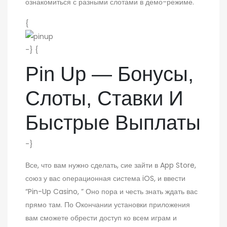
ознакомиться с разными слотами в демо-режиме.
{
-} {
Pin Up — Бонусы,
Слоты, Ставки И
Быстрые Выплаты
-}
Все, что вам нужно сделать, сие зайти в App Store,
союз у вас операционная система iOS, и ввести
“Pin-Up Casino, ” Оно пора и честь знать ждать вас
прямо там. По Окончании установки приложения
вам сможете обрести доступ ко всем играм и