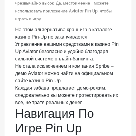
чрезвычайно высок. Да, местоимение- можете
использовать приложение Aviator Pin Up, чтобы
играть в игру.
На этом альтернатива краш-игр в каталоге
казино Pin-Up не заканчивается.
Управление вашими средствами в казино Pin
Up Aviator безопасно и удобно благодаря
сильной системе онлайн-банкинга.
Не стала исключением и компания Spribe –
демо Aviator можно найти на официальном
сайте казино Pin-Up.
Каждая забава предлагает демо-режим,
следовательно вы можете протестировать их
все, не тратя реальных денег.
Навигация По
Игре Pin Up