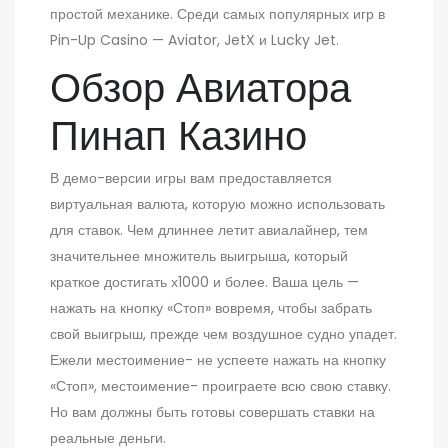
простой механике. Среди самых популярных игр в
Pin-Up Casino — Aviator, JetX и Lucky Jet.
Обзор Авиатора
Пинап Казино
В демо-версии игры вам предоставляется
виртуальная валюта, которую можно использовать
для ставок. Чем длиннее летит авиалайнер, тем
значительнее множитель выигрыша, который
краткое достигать х1000 и более. Ваша цель —
нажать на кнопку «Стоп» вовремя, чтобы забрать
свой выигрыш, прежде чем воздушное судно упадет.
Ежели местоимение- не успеете нажать на кнопку
«Стоп», местоимение- проиграете всю свою ставку.
Но вам должны быть готовы совершать ставки на
реальные деньги.