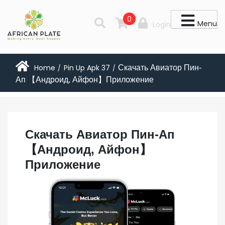
0
Menu
Login
Home
Pin Up Apk 37
Скачать Авиатор Пин-
/
/
Ап 【андроид, Айфон】приложение
Скачать Авиатор Пин-Ап
【андроид, Айфон】
Приложение