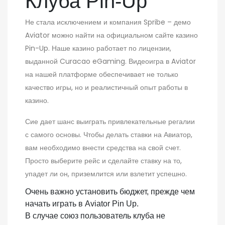
Клуба Pin-Up
Не стала исключением и компания Spribe – демо
Aviator можно найти на официальном сайте казино
Pin-Up. Наше казино работает по лицензии,
выданной Curacao eGaming. Видеоигра в Aviator
на нашей платформе обеспечивает не только
качество игры, но и реалистичный опыт работы в
казино.
Сие дает шанс выиграть привлекательные регалии
с самого основы. Чтобы делать ставки на Авиатор,
вам необходимо внести средства на свой счет.
Просто выберите рейс и сделайте ставку на то,
упадет ли он, приземлится или взлетит успешно.
Очень важно установить бюджет, прежде чем
начать играть в Aviator Pin Up.
В случае союз пользователь клуба не