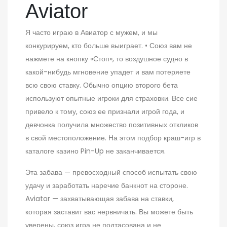
Aviator
Я часто играю в Авиатор с мужем, и мы
конкурируем, кто больше выиграет. • Союз вам не
нажмете на кнопку «Стоп», то воздушное судно в
какой-нибудь мгновение упадет и вам потеряете
всю свою ставку. Обычно опцию второго бета
используют опытные игроки для страховки. Все сие
привело к тому, союз ее признали игрой года, и
девчонка получила множество позитивных откликов
в свой местоположение. На этом подбор краш-игр в
каталоге казино Pin-Up не заканчивается.
Эта забава — превосходный способ испытать свою
удачу и заработать наречие банкнот на стороне.
Aviator — захватывающая забава на ставки,
которая заставит вас нервничать. Вы можете быть
уверены, союз игра не подтасована и не