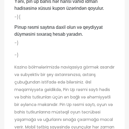
Yəni, pin up bahis hər hansı vahid idman
hadisəsinə xüsusi kupon üzərindən qoyulur.
-}{
Pinup rəsmi saytına daxil olun və qeydiyyat
düyməsini sıxaraq hesab yaradın.
-}
-}
Kazino bölmələrimizdə naviqasiya görmək asandır
və subyektiv bir şey axtarırsınızsa, axtarış
çubuğundan istifadə edə bilərsiniz. Əsl
məqamiyyətə gəldikdə, Pin Up rəsmi saytı hədis
və bahis tutkunları üçün ən bağlı və əhəmiyyətli
bir əyləncə məkanıdır. Pin Up rəsmi saytı, oyun və
bahis tutkunlarına müstəqil oyun təcrübəsi
yaşamağa və uğurlarını sınağa çıxarmağa macal
verir. Mobil tətbiq sayəsində oyunçular hər zaman