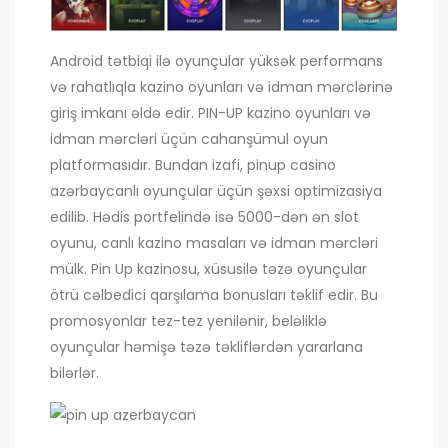
Android tətbiqi ilə oyunçular yüksək performans
və rahatlıqla kazino oyunları və idman mərclərinə
giriş imkanı əldə edir. PIN-UP kazino oyunları və
idman mərcləri üçün cahanşümul oyun
platformasıdır. Bundan izafi, pinup casino
azərbaycanlı oyunçular üçün şəxsi optimizasiya
edilib. Hədis portfelində isə 5000-dən ən slot
oyunu, canlı kazino masaları və idman mərcləri
mülk. Pin Up kazinosu, xüsusilə təzə oyunçular
ötrü cəlbedici qarşılama bonusları təklif edir. Bu
promosyonlar tez-tez yenilənir, beləliklə
oyunçular həmişə təzə təkliflərdən yararlana
bilərlər.