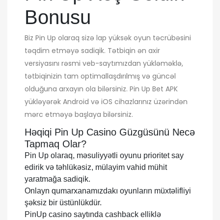
Bonusu
Biz Pin Up olaraq sizə lap yüksək oyun təcrübəsini
təqdim etməyə sadiqik. Tətbiqin ən axir
versiyasını rəsmi veb-saytımızdan yükləməklə,
tətbiqinizin tam optimallaşdırılmış və güncəl
olduğuna arxayın ola bilərsiniz. Pin Up Bet APK
yükləyərək Android və iOS cihazlarınız üzərindən
mərc etməyə başlaya bilərsiniz.
Həqiqi Pin Up Casino Güzgüsünü Necə
Tapmaq Olar?
Pin Up olaraq, məsuliyyətli oyunu prioritet say
edirik və təhlükəsiz, mülayim vahid mühit
yaratmağa sadiqik.
Onlayn qumarxanamızdakı oyunların müxtəlifliyi
şəksiz bir üstünlükdür.
PinUp casino saytında cashback elliklə