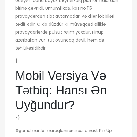
ödəyən daha böyük beynəlxalq platformalardan
birinə çevrildi. Ümumilikdə, kazino 115
provayderdən slot avtomatları və diler lobbiləri
təklif edir. O da düzdür ki, müvəqqəti elliklə
provayderlərdə pulsuz rejim yoxdur. Pinup
azerbaijan vur-tut oyuncaq deyil, həm də
təhlükəsizlikdir.
{
Mobil Versiya Və
Tətbiq: Hansı Ən
Uyğundur?
-}
Əgər idmanla maraqlanırsınızsa, o vaxt Pin Up