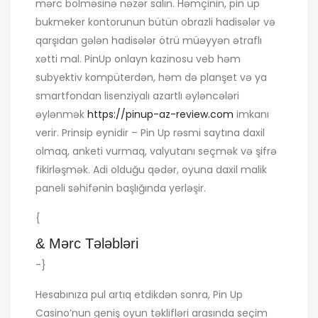
mərc bölməsinə nəzər salın. Həmçinin, pin up
bukmeker kontorunun bütün obrazli hadisələr və
qarşıdan gələn hadisələr ötrü müəyyən ətraflı
xətti mal. PinUp onlayn kazinosu veb həm
subyektiv kompüterdən, həm də planşet və ya
smartfondan lisenziyalı azartlı əyləncələri
əylənmək
https://pinup-az-review.com
imkanı
verir. Prinsip eynidir – Pin Up rəsmi saytına daxil
olmaq, anketi vurmaq, valyutanı seçmək və şifrə
fikirləşmək. Adi olduğu qədər, oyuna daxil malik
paneli səhifənin başlığında yerləşir.
{
& Mərc Tələbləri
-}
Hesabınıza pul artıq etdikdən sonra, Pin Up
Casino’nun geniş oyun təklifləri arasında seçim