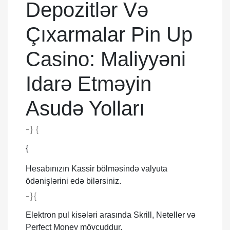
Depozitlər Və
Çıxarmalar Pin Up
Casino: Maliyyəni
Idarə Etməyin
Asudə Yolları
-} {
{
Hesabınızın Kassir bölməsində valyuta
ödənişlərini edə bilərsiniz.
-}{
Elektron pul kisələri arasında Skrill, Neteller və
Perfect Money mövcuddur.