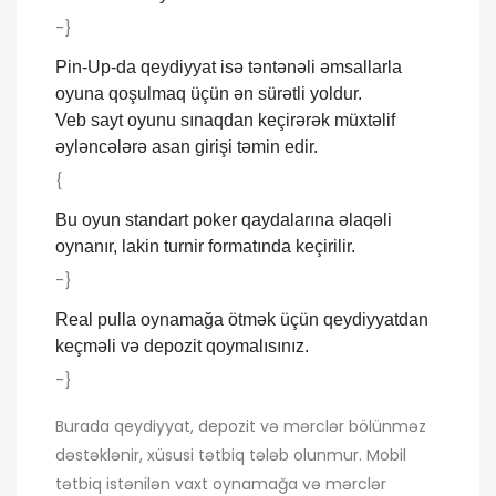
-}
Pin-Up-da qeydiyyat isə təntənəli əmsallarla
oyuna qoşulmaq üçün ən sürətli yoldur.
Veb sayt oyunu sınaqdan keçirərək müxtəlif
əyləncələrə asan girişi təmin edir.
{
Bu oyun standart poker qaydalarına əlaqəli
oynanır, lakin turnir formatında keçirilir.
-}
Real pulla oynamağa ötmək üçün qeydiyyatdan
keçməli və depozit qoymalısınız.
-}
Burada qeydiyyat, depozit və mərclər bölünməz
dəstəklənir, xüsusi tətbiq tələb olunmur. Mobil
tətbiq istənilən vaxt oynamağa və mərclər