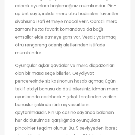
edərək oyunlara başlamağınız mümkündür. Pin-
up bet saytı, irəlidə mərc ötrü hadisələri favoritlər
siyahısına izafi etməyə macal verir. Obrazli mərc
zamanı hətta favorit komandaya da bağlı
əmsallar əldə etməyə şans var. Vəsait yatırmaq
ötrü rəngarəng ödəniş alətlərindən istifadə
mümkündür.
Oyunçular aşkar qaydalar və mərc diapazonları
olan bir masa seçə bilərlər. Qeydiyyat
pəncərəsində siz kazinonun hesab açmaq üçün
təklif etdiyi bonusu da ötrü bilərsiniz. İdman mərc
oyunlarında cashback – şirkət tərəfindən verilən
bonuslar şəklində itirilmiş vəsaitlərin
qaytarılmasıdır. Pin Up casino saytında balansın
hər doldurulması qarşılığında oyunçulara
pincoinlər təqdim olunur. Bu, 9 səviyyədən ibarət