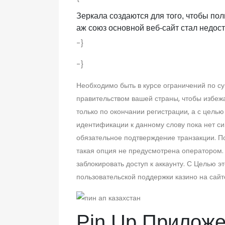
Зеркала создаются для того, чтобы по
аж союз основной веб-сайт стал недос
-}
-}
Необходимо быть в курсе ограничений по су
правительством вашей страны, чтобы избежа
только по окончании регистрации, а с цел
идентификации к данному слову пока нет с
обязательное подтверждение транзакции. П
такая опция не предусмотрена оператором.
заблокировать доступ к аккаунту. С Целью 
пользовательской поддержки казино на сай
Pin Up Прилож