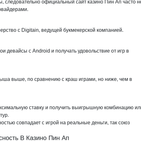
ы, следовательно официальный сайт казино Пин Ап часто н
ровайдерами.
ерство с Digitain, ведущей букмекерской компанией.
ои девайсы с Android и получать удовольствие от игр в
ыша выше, по сравнению с краш играми, но ниже, чем в
ксимальную ставку и получить выигрышную комбинацию ил
тур.
остью совпадает с игрой на реальные деньги, так союз
ность В Казино Пин Ап