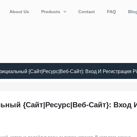
About Us
Products
Contact
FAQ
Blo
ициальный {сайт|ресурс|веб-Сайт}: Вход И Регистрация P
ный {сайт|ресурс|веб-Сайт}: Вход 
ний, которые подойдут разным типам игроков. В каталоге можно