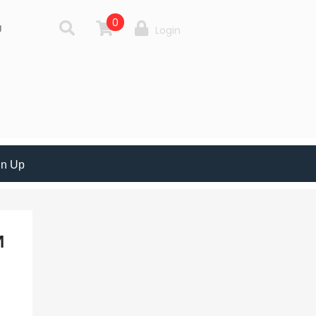
0
g
Login
in Up
И