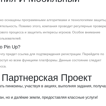
зино оснащены программными алгоритмами и технологиями защиты
тельность. Помимо этого, компания проводит регулярные проверк
ового процесса и защитить интересы игроков. Особое внимание
ользователей.
о Pin Up?
ту придет ссылка для подтверждения регистрации. Перейдите по
 доступ ко всем функциям платформы. Данные состояние следует
сса.
: Партнерская Проект
ть пинкоины, участвуя в акциях, выполняя задания, получа
ан, но и далёкие земли, предоставляя классные услуги!