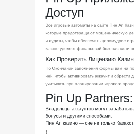
Доступ
Все игровые автоматы на сайте Пин Ап Ка
которые предотвращают мошенническую дея
и аудиты, чтобы обеспечить целомудрие игр
казино уделяет финансовой безопасности п
Как Проверить Лицензию Казин
По Окончании заполнения формы вам на поч
ней, чтобы активировать аккаунт и обрести
учитывать при планировании игрового проце
Pin Up Partners
Владельцы аккаунтов могут зарабатыва
бонусы и другими способами.
Пин Ап казино — сие не только Казахст
{