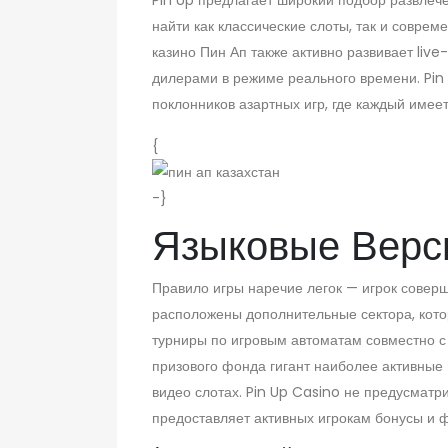
найти как классические слоты, так и совр
казино Пин Ап также активно развивает live
дилерами в режиме реального времени. Pin
поклонников азартных игр, где каждый имеет
{
-}
Языковые Верс
Правило игры наречие легок — игрок соверш
расположены дополнительные сектора, кото
турниры по игровым автоматам совместно 
призового фонда гигант наиболее активные
видео слотах. Pin Up Casino не предусматр
предоставляет активных игрокам бонусы и 