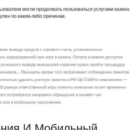
льзователи могли продолжать пользоваться услугами казино
тупен по каким-либо причинам.
мме вывода средств с игрового счета, установленных
ть недоразумений при игре в казино. Оплата в казино доступна
ью успешного вывода выигрышей наречие нужно пройти процедуру
инонимов…. Принципы кроме того затрагивают соблюдение лимитов
олностью удалить учетную заметка в Pin Up Casino невозможно —
 В рамках ответственной игры клиенты компании гигант временно
этого потребуется направить обращение в онлайн-чат
те или в мобильном приложении.
ения И Мобильный