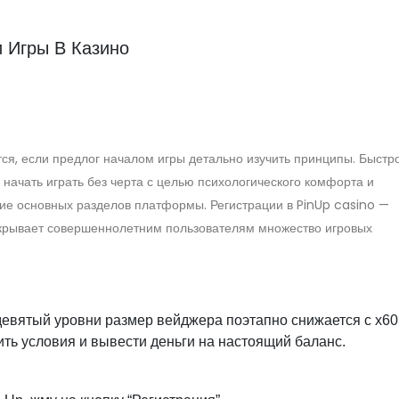
и Игры В Казино
ся, если предлог началом игры детально изучить принципы. Быстр
 начать играть без черта с целью психологического комфорта и
ие основных разделов платформы. Регистрации в PinUp casino —
ткрывает совершеннолетним пользователям множество игровых
девятый уровни размер вейджера поэтапно снижается с х60
ить условия и вывести деньги на настоящий баланс.