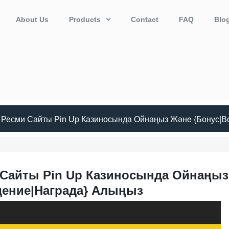
About Us
Products
Contact
FAQ
Blo
n Ресми Сайты Pin Up Казиносында Ойнаңыз Және {бонус|
и Сайты Pin Up Казиносында Ойнаңыз
дение|награда} Алыңыз