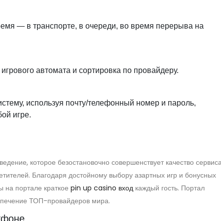
ремя — в транспорте, в очереди, во время перерыва на
 игрового автомата и сортировка по провайдеру.
истему, используя почту/телефонный номер и пароль,
бой игре.
едение, которое безостановочно совершенствует качество сервиса
етителей. Благодаря достойному выбору азартных игр и бонусных
ы на портале краткое
pin up casino вход
каждый гость. Портал
спечение ТОП-провайдеров мира.
тфоне