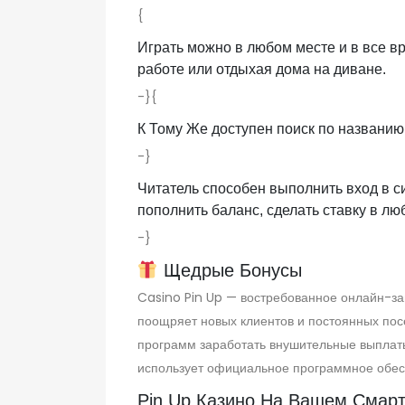
{
Играть можно в любом месте и в все в
работе или отдыхая дома на диване.
-}{
К Тому Же доступен поиск по названию
-}
Читатель способен выполнить вход в с
пополнить баланс, сделать ставку в лю
-}
Щедрые Бонусы
Casino Pin Up — востребованное онлайн-зав
поощряет новых клиентов и постоянных пос
программ заработать внушительные выплат
использует официальное программное обе
Pin Up Казино На Вашем Смар