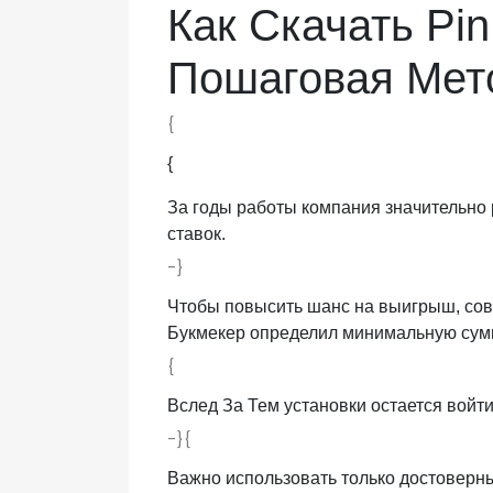
Как Скачать Pin
Пошаговая Мет
{
{
За годы работы компания значительно
ставок.
-}
Чтобы повысить шанс на выигрыш, сов
Букмекер определил минимальную сумм
{
Вслед За Тем установки остается войти 
-}{
Важно использовать только достоверн