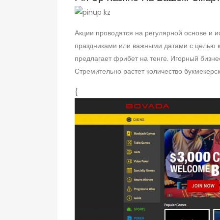
Акции проводятся на регулярной основе и 
праздниками или важными датами с целью к
предлагает фрибет на тенге. Игорный бизнес
Стремительно растет количество букмекерск
{