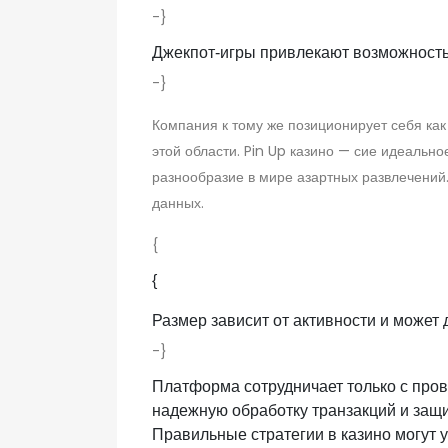
-}
Джекпот-игры привлекают возможность
-}
Компания к тому же позиционирует себя ка
этой области. Pin Up казино — сие идеальное
разнообразие в мире азартных развлечений
данных.
{
{
Размер зависит от активности и может 
-}
Платформа сотрудничает только с пр
надежную обработку транзакций и защ
Правильные стратегии в казино могут 