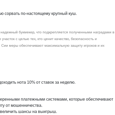
ю сорвать по-настоящему крупный куш.
к надежный букмекер, что подкрепляется полученными наградами в
 участок с целью тех, кто ценит качество, безопасность и
. Сии меры обеспечивают максимальную защиту игроков и их
доходить нота 10% от ставок за неделю.
оверенными платежными системами, которые обеспечивают
иту от мошенничества.
увеличить шансы на выигрыш.