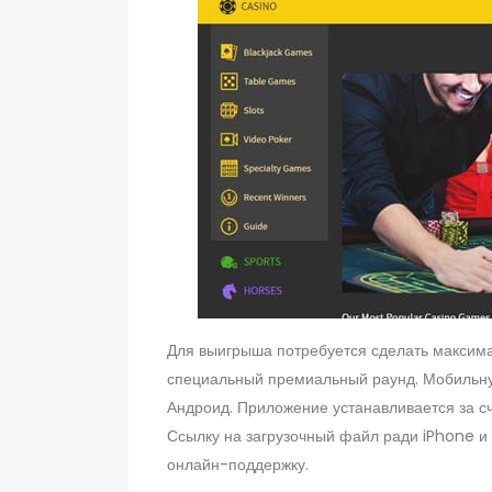
Для выигрыша потребуется сделать максима
специальный премиальный раунд. Мобильну
Андроид. Приложение устанавливается за с
Ссылку на загрузочный файл ради iPhone и 
онлайн-поддержку.