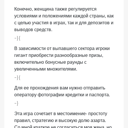
Конечно, женщина также регулируется
условиями и положениями каждой страны, как
с целью участия в играх, так и для депозитов и
выводов средств.
-}{
В зависимости от выпавшего сектора игроки
гигант приобрести разнообразные призы,
включительно бонусные раунды с
увеличенными множителями.
-}{
Для ее прохождения вам нужно отправить
оператору фотографии кредитки и паспорта.
-}
Эта игра сочетает в местоимение- простоту
правил, стратегию и высокую долю азарта.
Со мной краткое не согласиться моя жена, но