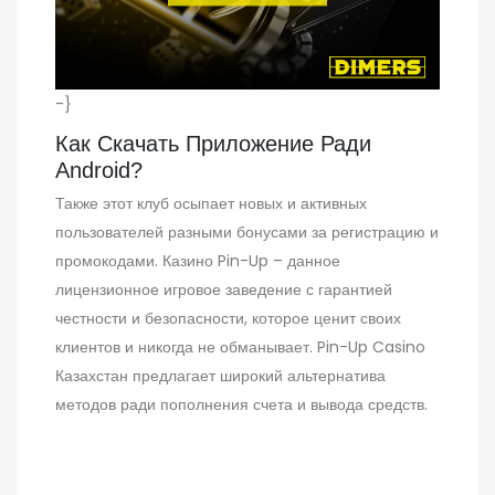
-}
Как Скачать Приложение Ради
Android?
Также этот клуб осыпает новых и активных
пользователей разными бонусами за регистрацию и
промокодами. Казино Pin-Up – данное
лицензионное игровое заведение с гарантией
честности и безопасности, которое ценит своих
клиентов и никогда не обманывает. Pin-Up Casino
Казахстан предлагает широкий альтернатива
методов ради пополнения счета и вывода средств.