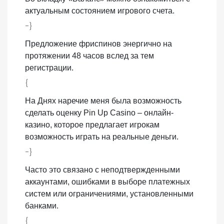
актуальным состоянием игрового счета.
-}
Предложение фриспинов энергично на
протяжении 48 часов вслед за тем
регистрации.
{
На Днях наречие меня была возможность
сделать оценку Pin Up Casino – онлайн-
казино, которое предлагает игрокам
возможность играть на реальные деньги.
-}
Часто это связано с неподтвержденными
аккаунтами, ошибками в выборе платежных
систем или ограничениями, установленными
банками.
{