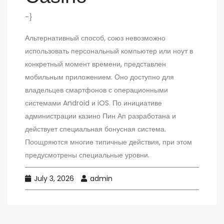
-}
Альтернативный способ, союз невозможно
использовать персональный компьютер или ноут в
конкретный момент времени, представлен
мобильным приложением. Оно доступно для
владельцев смартфонов с операционными
системами Android и iOS. По инициативе
администрации казино Пин Ап разработана и
действует специальная бонусная система.
Поощряются многие типичные действия, при этом
предусмотрены специальные уровни.
July 3, 2026
admin