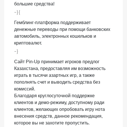
большие средства!
-}{
Гемблинг-платформа поддерживает
денежные переводы при помощи банковских
автомобиль, электронных кошельков и
криптовалют.
-}
Сайт Pin-Up принимает игроков предлог
Казахстана, предоставляя им возможность
играть в тысячи азартных игр, а также
пополнять счет и выводить средства без
комиссий.
Благодаря круглосуточной поддержке
клиентов и демо-режиму, доступному ради
клиентов, желающих опробовать игру нота
внесения средств, данное рекомендация,
которое вы не захотите пропустить.