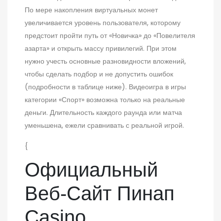
По мере накопления виртуальных монет
увеличивается уровень пользователя, которому
предстоит пройти путь от «Новичка» до «Повелителя
азарта» и открыть массу привилегий. При этом
нужно учесть основные разновидности вложений,
чтобы сделать подбор и не допустить ошибок
(подробности в таблице ниже). Видеоигра в игры
категории «Спорт» возможна только на реальные
деньги. Длительность каждого раунда или матча
уменьшена, ежели сравнивать с реальной игрой.
{
Официальный
Веб-Сайт Пинап
Casino