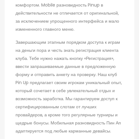
комфортом. Mobile разновидность Pinup в
действительности не отличается от оригинальной,
за исключением упрощенного интерфейса и мало
измененного главного меню.
Завершающим этапным порядком доступа к играм
на деньги пора и честь знать регистрация клиента
клуба. Тебе нужно нажать кнопку «Регистрация»,
ввести запрашиваемые данные в предложенную
форму и отправить анкету на проверку. Наш клуб
Pin Up предлагает своим игрокам уникальный опыт,
который сочетает в себе увлекательный отдых и
возможность заработка. Мы гарантируем доступ к
сертифицированным слотам от лучших
провайдеров, а кроме того регулярные турниры и
щедрые бонусы. Мобильная разновидность Пин Ап
адаптируется под любые карманные девайсы.