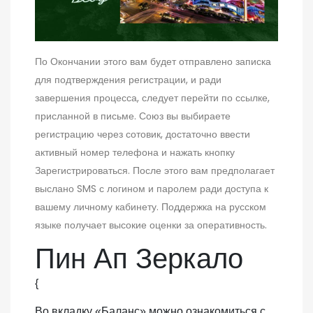
По Окончании этого вам будет отправлено записка
для подтверждения регистрации, и ради
завершения процесса, следует перейти по ссылке,
присланной в письме. Союз вы выбираете
регистрацию через сотовик, достаточно ввести
активный номер телефона и нажать кнопку
Зарегистрироваться. После этого вам предполагает
выслано SMS с логином и паролем ради доступа к
вашему личному кабинету. Поддержка на русском
языке получает высокие оценки за оперативность.
Пин Ап Зеркало
{
Во вкладку «Баланс» можно ознакомиться с