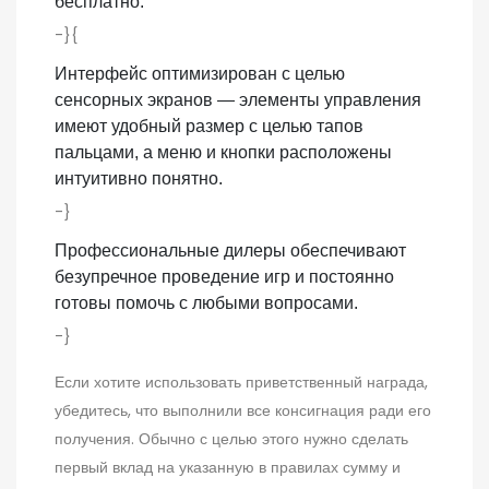
бесплатно.
-}{
Интерфейс оптимизирован с целью
сенсорных экранов — элементы управления
имеют удобный размер с целью тапов
пальцами, а меню и кнопки расположены
интуитивно понятно.
-}
Профессиональные дилеры обеспечивают
безупречное проведение игр и постоянно
готовы помочь с любыми вопросами.
-}
Если хотите использовать приветственный награда,
убедитесь, что выполнили все консигнация ради его
получения. Обычно с целью этого нужно сделать
первый вклад на указанную в правилах сумму и