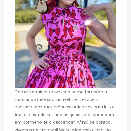
Gamble straight down load como também a
instalação dele são incrivelmente fáceis,
contudo têm suas próprias intricacies para iOS e
Android os, relacionada as quais você aprenderá
em pormenores a descender. Afinal de contas ,
vivemos na time weil World wide web digital de