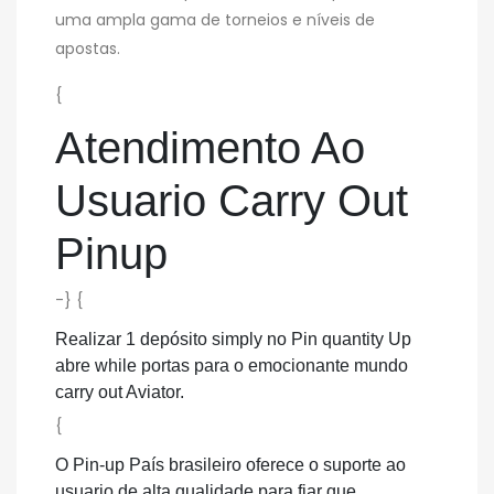
uma ampla gama de torneios e níveis de
apostas.
{
Atendimento Ao
Usuario Carry Out
Pinup
-} {
Realizar 1 depósito simply no Pin quantity Up
abre while portas para o emocionante͏ mundo
carry out Aviator͏.
{
O Pin-up País brasileiro oferece o suporte ao
usuario de alta qualidade para fiar que