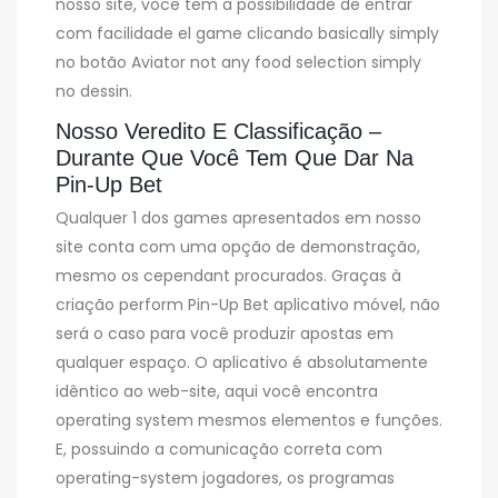
nosso site, você tem a possibilidade de entrar
com facilidade el game clicando basically simply
no botão Aviator not any food selection simply
no dessin.
Nosso Veredito E Classificação –
Durante Que Você Tem Que Dar Na
Pin-Up Bet
Qualquer 1 dos games apresentados em nosso
site conta com uma opção de demonstração,
mesmo os cependant procurados. Graças à
criação perform Pin-Up Bet aplicativo móvel, não
será o caso para você produzir apostas em
qualquer espaço. O aplicativo é absolutamente
idêntico ao web-site, aqui você encontra
operating system mesmos elementos e funções.
E, possuindo a comunicação correta com
operating-system jogadores, os programas