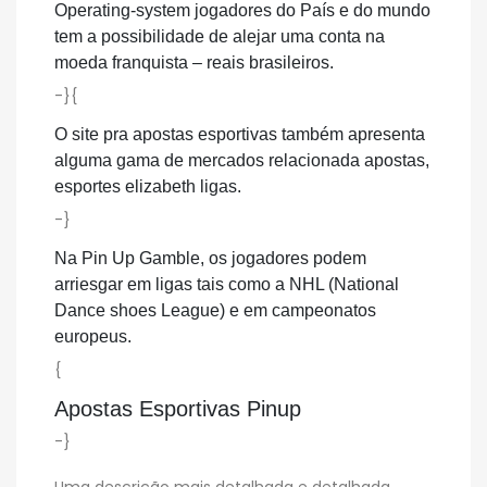
Operating-system jogadores do País e do mundo
tem a possibilidade de alejar uma conta na
moeda franquista – reais brasileiros.
-}{
O site pra apostas esportivas também apresenta
alguma gama de mercados relacionada apostas,
esportes elizabeth ligas.
-}
Na Pin Up Gamble, os jogadores podem
arriesgar em ligas tais como a NHL (National
Dance shoes League) e em campeonatos
europeus.
{
Apostas Esportivas Pinup
-}
Uma descrição mais detalhada e detalhada