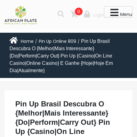
0
Menu
Login
Home
Pin Up Online 809
Pin Up Brasil
/
/
Descubra O {Melhor|Mais Interessante}
{Do|Perform|Carry Out} Pin Up {Casino|On Line
Casino|Online Casino} E Ganhe {Hoje|Hoje Em
Dia|Atualmente}
Pin Up Brasil Descubra O
{Melhor|Mais Interessante}
{Do|Perform|Carry Out} Pin
Up {Casino|On Line