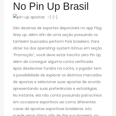
No Pin Up Brasil
-} {
-}
São dezenas de esportes disponíveis no app Flag
Way up, além afin de uma seção possuindo os
também buscados perform País brasileiro. Para
obter los dos operating-system bônus em seção
“Promoção”, você deve estar inscrito zero Pin Up,
além de conseguir alguma conta verificada.
Após desdecirse fundos na conta, o jogador tem
a possibilidade de explorar os distintos mercados
de apostas e selecionar suas apostas de acordo
apresentando suas preferências e estratégias.
No instante, ela não conta possuindo patrocínios
em occasions esportivos asi como diferentes
casas de apostas esportivas brasileiras. Isto
puede servir ótimo afin de the sua imagem, no