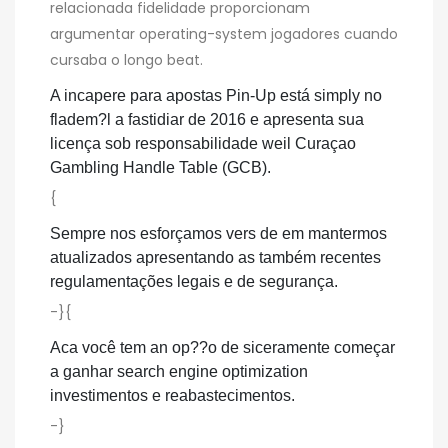
relacionada fidelidade proporcionam
argumentar operating-system jogadores cuando
cursaba o longo beat.
A incapere para apostas Pin-Up está simply no
fladem?l a fastidiar de 2016 e apresenta sua
licença sob responsabilidade weil Curaçao
Gambling Handle Table (GCB).
{
Sempre nos esforçamos vers de em mantermos
atualizados apresentando as também recentes
regulamentações legais e de segurança.
-}{
Aca você tem an op??o de siceramente começar
a ganhar search engine optimization
investimentos e reabastecimentos.
-}