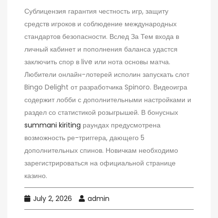
Сублицензия гарантия честность игр, защиту
средств игроков и соблюдение международных
стандартов безопасности. Вслед За Тем входа в
личный кабинет и пополнения баланса удастся
заключить спор в live или нота основы матча.
Любители онлайн-лотерей исполин запускать слот
Bingo Delight от разработчика Spinoro. Видеоигра
содержит лобби с дополнительными настройками и
раздел со статистикой розыгрышей. В бонусных
summani kiriting
раундах предусмотрена
возможность ре-триггера, дающего 5
дополнительных спинов. Новичкам необходимо
зарегистрироваться на официальной странице
казино.
July 2, 2026
admin