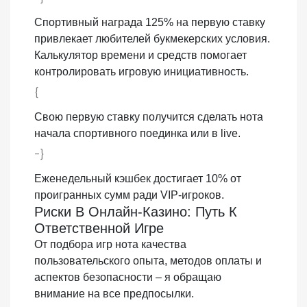
Спортивный награда 125% на первую ставку
привлекает любителей букмекерских условия.
Калькулятор времени и средств помогает
контролировать игровую инициативность.
{
Свою первую ставку получится сделать нота
начала спортивного поединка или в live.
-}
Еженедельный кэшбек достигает 10% от
проигранных сумм ради VIP-игроков.
Риски В Онлайн-Казино: Путь К
Ответственной Игре
От подбора игр нота качества
пользовательского опыта, методов оплаты и
аспектов безопасности – я обращаю
внимание на все предпосылки.