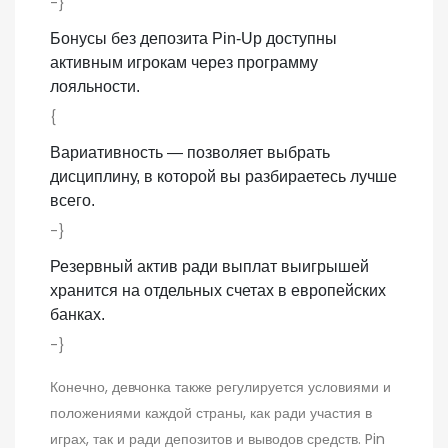
-}
Бонусы без депозита Pin-Up доступны
активным игрокам через программу
лояльности.
{
Вариативность — позволяет выбрать
дисциплину, в которой вы разбираетесь лучше
всего.
-}
Резервный актив ради выплат выигрышей
хранится на отдельных счетах в европейских
банках.
-}
Конечно, девчонка также регулируется условиями и
положениями каждой страны, как ради участия в
играх, так и ради депозитов и выводов средств. Pin