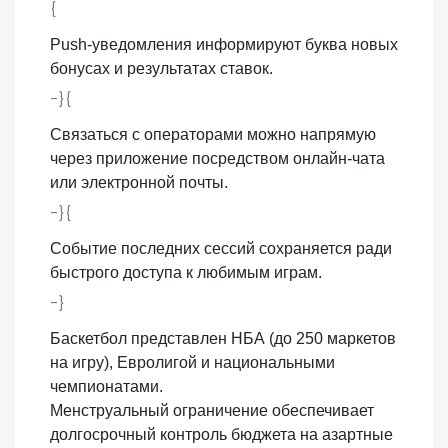
{
Push-уведомления информируют буква новых
бонусах и результатах ставок.
-}{
Связаться с операторами можно напрямую
через приложение посредством онлайн-чата
или электронной почты.
-}{
Событие последних сессий сохраняется ради
быстрого доступа к любимым играм.
-}
Баскетбол представлен НБА (до 250 маркетов
на игру), Евролигой и национальными
чемпионатами.
Менструальный ограничение обеспечивает
долгосрочный контроль бюджета на азартные