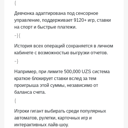
{
Девчонка адаптирована под сенсорное
управление, поддерживает 9120+ игр, ставки
на спорт и быстрые платежи.
-}{
История всех операций сохраняется в личном
кабинете с возможностью выгрузки отчетов.
-}
Например, при лимите 500,000 UZS система
краткое блокирует ставки вслед за тем
проигрыша этой суммы, независимо от
баланса счета.
{
Игроки гигант выбирать среди популярных
автоматов, рулетки, карточных игр и
интерактивных лайв-шоу.