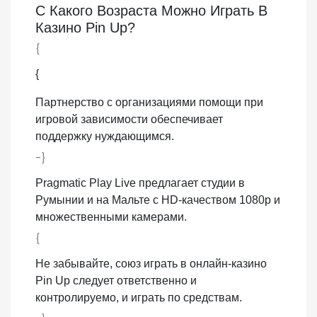
С Какого Возраста Можно Играть В
Казино Pin Up?
{
{
Партнерство с организациями помощи при
игровой зависимости обеспечивает
поддержку нуждающимся.
-}
Pragmatic Play Live предлагает студии в
Румынии и на Мальте с HD-качеством 1080p и
множественными камерами.
{
Не забывайте, союз играть в онлайн-казино
Pin Up следует ответственно и
контролируемо, и играть по средствам.