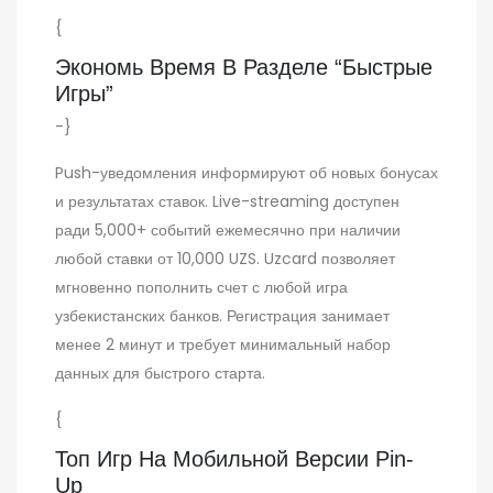
{
Экономь Время В Разделе “быстрые
Игры”
-}
Push-уведомления информируют об новых бонусах
и результатах ставок. Live-streaming доступен
ради 5,000+ событий ежемесячно при наличии
любой ставки от 10,000 UZS. Uzcard позволяет
мгновенно пополнить счет с любой игра
узбекистанских банков. Регистрация занимает
менее 2 минут и требует минимальный набор
данных для быстрого старта.
{
Топ Игр На Мобильной Версии Pin-
Up