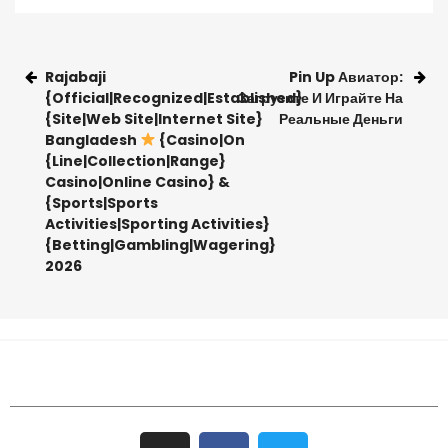
Rajabaji
Pin Up Авиатор:
{Official|Recognized|Established}
Загрузите И Играйте На
{Site|Web Site|Internet Site}
Реальные Деньги
Bangladesh
{Casino|On
{Line|Collection|Range}
Casino|Online Casino} &
{Sports|Sports
Activities|Sporting Activities}
{Betting|Gambling|Wagering}
2026