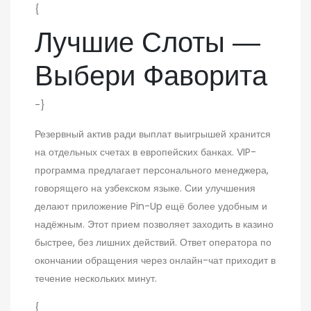
{
Лучшие Слоты —
Выбери Фаворита
-}
Резервный актив ради выплат выигрышей хранится
на отдельных счетах в европейских банках. VIP-
программа предлагает персонального менеджера,
говорящего на узбекском языке. Сии улучшения
делают приложение Pin-Up ещё более удобным и
надёжным. Этот прием позволяет заходить в казино
быстрее, без лишних действий. Ответ оператора по
окончании обращения через онлайн-чат приходит в
течение нескольких минут.
{