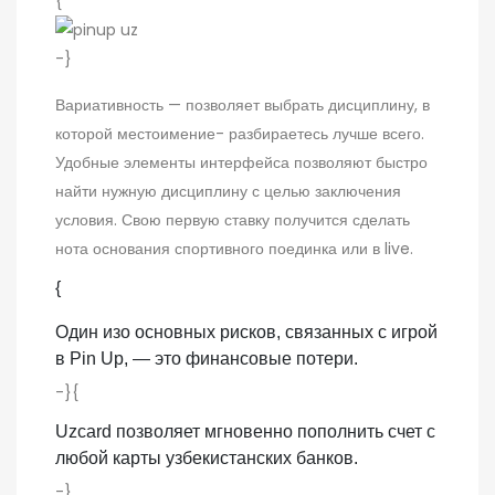
{
-}
Вариативность — позволяет выбрать дисциплину, в
которой местоимение- разбираетесь лучше всего.
Удобные элементы интерфейса позволяют быстро
найти нужную дисциплину с целью заключения
условия. Свою первую ставку получится сделать
нота основания спортивного поединка или в live.
{
Один изо основных рисков, связанных с игрой
в Pin Up, — это финансовые потери.
-}{
Uzcard позволяет мгновенно пополнить счет с
любой карты узбекистанских банков.
-}