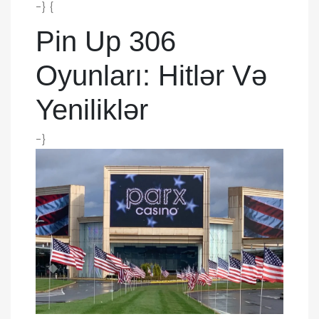
-} {
Pin Up 306
Oyunları: Hitlər Və
Yeniliklər
-}