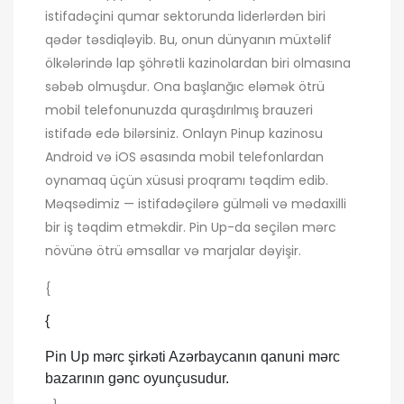
istifadəçini qumar sektorunda liderlərdən biri
qədər təsdiqləyib. Bu, onun dünyanın müxtəlif
ölkələrində lap şöhrətli kazinolardan biri olmasına
səbəb olmuşdur. Ona başlanğıc eləmək ötrü
mobil telefonunuzda quraşdırılmış brauzeri
istifadə edə bilərsiniz. Onlayn Pinup kazinosu
Android və iOS əsasında mobil telefonlardan
oynamaq üçün xüsusi proqramı təqdim edib.
Məqsədimiz — istifadəçilərə gülməli və mədaxilli
bir iş təqdim etməkdir. Pin Up-da seçilən mərc
növünə ötrü əmsallar və marjalar dəyişir.
{
{
Pin Up mərc şirkəti Azərbaycanın qanuni mərc
bazarının gənc oyunçusudur.