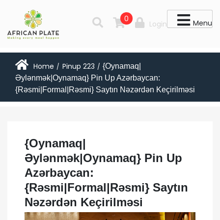
0
Menu
Login
Home
Pinup 223
{Oynamaq|
/
/
Əylənmək|Oynamaq} Pin Up Azərbaycan:
{Rəsmi|Formal|Rəsmi} Saytın Nəzərdən Keçirilməsi
{Oynamaq|
Əylənmək|Oynamaq} Pin Up
Azərbaycan:
{Rəsmi|Formal|Rəsmi} Saytın
Nəzərdən Keçirilməsi