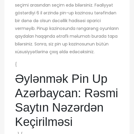
seçimi arasından seçim edə bilərsiniz. Fəaliyyət
göstərdiyi 6 il ərzində pin-up kazinosu tərəfindən
bir dənə də olsun dəcəllik hadisəsi aparici
verməyib. Pinup kazinosunda rəngarəng oyunların
qaydaları haqqında ətraflı məlumatı burada tapa
bilərsiniz. Sonra, siz pin up kazinosunun bütün
xüsusiyyətlərinə çıxış əldə edəcəksiniz.
{
Əylənmək Pin Up
Azərbaycan: Rəsmi
Saytın Nəzərdən
Keçirilməsi