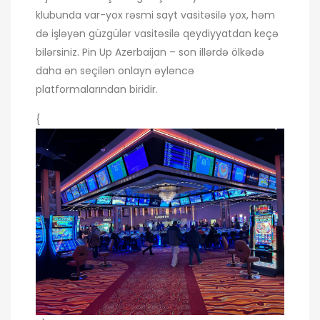
klubunda var-yox rəsmi sayt vasitəsilə yox, həm
də işləyən güzgülər vasitəsilə qeydiyyatdan keçə
bilərsiniz. Pin Up Azerbaijan – son illərdə ölkədə
daha ən seçilən onlayn əyləncə
platformalarından biridir.
{