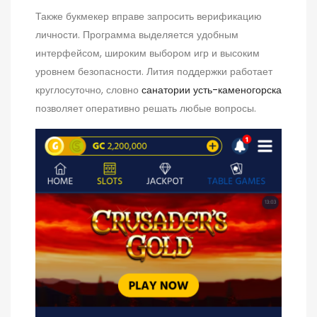
Также букмекер вправе запросить верификацию
личности. Программа выделяется удобным
интерфейсом, широким выбором игр и высоким
уровнем безопасности. Лития поддержки работает
круглосуточно, словно
санатории усть-каменогорска
позволяет оперативно решать любые вопросы.