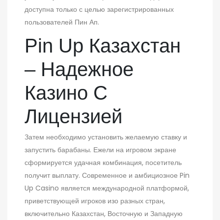
доступна только с целью зарегистрированных
пользователей Пин Ап.
Pin Up Казахстан
– Надежное
Казино С
Лицензией
Затем необходимо установить желаемую ставку и
запустить барабаны. Ежели на игровом экране
сформируется удачная комбинация, посетитель
получит выплату. Современное и амбициозное Pin
Up Casino является международной платформой,
приветствующей игроков изо разных стран,
включительно Казахстан, Восточную и Западную