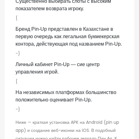
Существенно выбирать слоты с высоким
показателем возврата игроку.
{
Бренд Pin-Up представлен в Казахстане в
первую очередь как легальная букмекерская
контора, действующая под названием Pin-Up.
-}
Личный кабинет Pin-Up — сие центр
управления игрой.
{
На независимых платформах большинство
положительно оценивает Pin-Up.
-}
Ниже — краткая установка APK на Android (pin up
app) и создание веб-иконки на iOS. В подобный
ситуации нужно найти рабочее зеркало Пин Ап. К