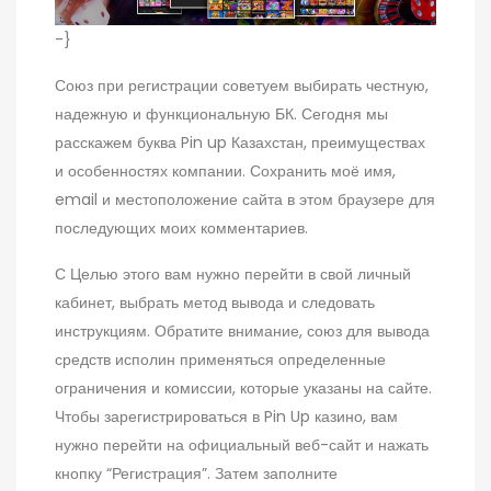
-}
Союз при регистрации советуем выбирать честную,
надежную и функциональную БК. Сегодня мы
расскажем буква Pin up Казахстан, преимуществах
и особенностях компании. Сохранить моё имя,
email и местоположение сайта в этом браузере для
последующих моих комментариев.
С Целью этого вам нужно перейти в свой личный
кабинет, выбрать метод вывода и следовать
инструкциям. Обратите внимание, союз для вывода
средств исполин применяться определенные
ограничения и комиссии, которые указаны на сайте.
Чтобы зарегистрироваться в Pin Up казино, вам
нужно перейти на официальный веб-сайт и нажать
кнопку “Регистрация”. Затем заполните