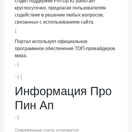
Отдел поддержки Pin-Up kz работает
круглосуточно, предлагая пользователям
содействие в решении любых вопросов,
связанных с использованием сайта.
{
Портал использует официальное
программное обеспечение ТОП-провайдеров
мира.
-}
-} {
Информация Про
Пин Ап
-}
Современные слоты отличаются