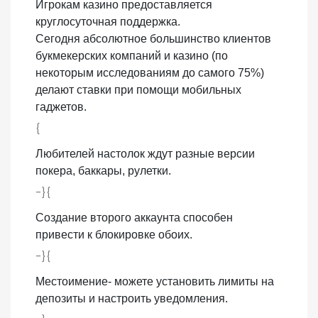
Игрокам казино предоставляется
круглосуточная поддержка.
Сегодня абсолютное большинство клиентов
букмекерских компаний и казино (по
некоторым исследованиям до самого 75%)
делают ставки при помощи мобильных
гаджетов.
{
Любителей настолок ждут разные версии
покера, баккары, рулетки.
-}{
Создание второго аккаунта способен
привести к блокировке обоих.
-}{
Местоимение- можете установить лимиты на
депозиты и настроить уведомления.