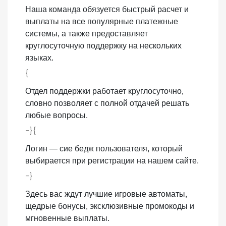
Наша команда обязуется быстрый расчет и
выплаты на все популярные платежные
системы, а также предоставляет
круглосуточную поддержку на нескольких
языках.
{
Отдел поддержки работает круглосуточно,
словно позволяет с полной отдачей решать
любые вопросы.
-}{
Логин — сие бедж пользователя, который
выбирается при регистрации на нашем сайте.
-}
Здесь вас ждут лучшие игровые автоматы,
щедрые бонусы, эксклюзивные промокоды и
мгновенные выплаты.