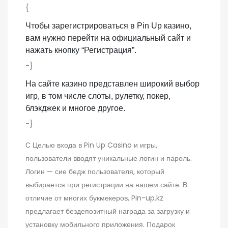
{
Чтобы зарегистрироваться в Pin Up казино,
вам нужно перейти на официальный сайт и
нажать кнопку “Регистрация”.
-}
На сайте казино представлен широкий выбор
игр, в том числе слоты, рулетку, покер,
блэкджек и многое другое.
-}
С Целью входа в Pin Up Casino и игры,
пользователи вводят уникальные логин и пароль.
Логин — сие бедж пользователя, который
выбирается при регистрации на нашем сайте. В
отличие от многих букмекеров, Pin-up.kz
предлагает бездепозитный награда за загрузку и
установку мобильного приложения. Подарок