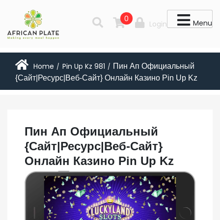
0
Menu
Login
Home
Pin Up Kz 981
Пин Ап Официальный
/
/
{сайт|ресурс|веб-Сайт} Онлайн Казино Pin Up Kz
Пин Ап Официальный
{сайт|ресурс|веб-Сайт}
Онлайн Казино Pin Up Kz