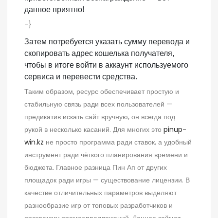
данное приятно!
-}
Затем потребуется указать сумму перевода и
скопировать адрес кошелька получателя,
чтобы в итоге войти в аккаунт используемого
сервиса и перевести средства.
Таким образом, ресурс обеспечивает простую и
стабильную связь ради всех пользователей —
предикатив искать сайт вручную, он всегда под
рукой в несколько касаний. Для многих это
pinup-
win.kz
не просто программа ради ставок, а удобный
инструмент ради чёткого планирования времени и
бюджета. Главное разница Пин Ап от других
площадок ради игры — существование лицензии. В
качестве отличительных параметров выделяют
разнообразие игр от топовых разработчиков и