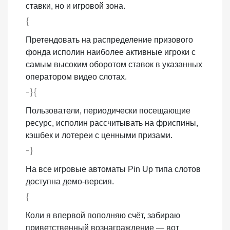
ставки, но и игровой зона.
{
Претендовать на распределение призового
фонда исполин наиболее активные игроки с
самым высоким оборотом ставок в указанных
оператором видео слотах.
-}{
Пользователи, периодически посещающие
ресурс, исполин рассчитывать на фриспины,
кэшбек и лотереи с ценными призами.
-}
На все игровые автоматы Pin Up типа слотов
доступна демо-версия.
{
Коли я впервой пополняю счёт, забираю
приветственный вознаграждение — вот