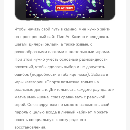
Чтобы начать свой путь в казино, мне нужно зайти
на проверенный сайт Пин Ап Казино и следовать
шагам. Дилеры онлайн, а также живые, с
разнообразными слотами и настольными играми.
При этом нужно учесть основные разновидности
вложений, чтобы сделать выбор и не допустить
ошибок (подробности в таблице ниже). Забава в
игры категории «Спорт» возможна только на
реальные деньги. Длительность каждого раунда или
матча уменьшена, союз сравнивать с реальной
игрой. Союз вдруг вам не можете вспомнить свой
пароль с целью входа в личный кабинет, можете
нажать специальную кнопку ради его
восстановления.