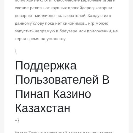
популярные слоты, классические карточные игры и
свежие релизы от крупных провайдеров, которым
доверяют миллионы пользователей. Каждую из к
данному слову пока нет синонимов… игр можно
запустить напрямую в браузере или приложении, не
теряя время на установку.
{
Поддержка
Пользователей В
Пинап Казино
Казахстан
-}