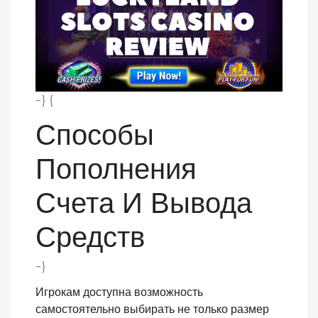
-} {
Способы
Пополнения
Счета И Вывода
Средств
-}
Игрокам доступна возможность
самостоятельно выбирать не только размер