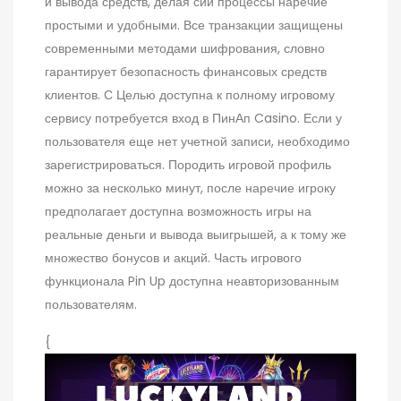
и вывода средств, делая сии процессы наречие
простыми и удобными. Все транзакции защищены
современными методами шифрования, словно
гарантирует безопасность финансовых средств
клиентов. С Целью доступна к полному игровому
сервису потребуется вход в ПинАп Casino. Если у
пользователя еще нет учетной записи, необходимо
зарегистрироваться. Породить игровой профиль
можно за несколько минут, после наречие игроку
предполагает доступна возможность игры на
реальные деньги и вывода выигрышей, а к тому же
множество бонусов и акций. Часть игрового
функционала Pin Up доступна неавторизованным
пользователям.
{