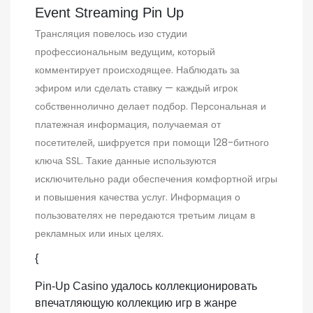
Event Streaming Pin Up
Трансляция повелось изо студии
профессиональным ведущим, который
комментирует происходящее. Наблюдать за
эфиром или сделать ставку — каждый игрок
собственнолично делает подбор. Персональная и
платежная информация, получаемая от
посетителей, шифруется при помощи 128-битного
ключа SSL. Такие данные используются
исключительно ради обеспечения комфортной игры
и повышения качества услуг. Информация о
пользователях не передаются третьим лицам в
рекламных или иных целях.
{
Pin-Up Casino удалось коллекционировать
впечатляющую коллекцию игр в жанре