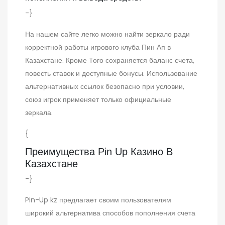
-}
На нашем сайте легко можно найти зеркало ради
корректной работы игрового клуба Пин Ап в
Казахстане. Кроме Того сохраняется баланс счета,
повесть ставок и доступные бонусы. Использование
альтернативных ссылок безопасно при условии,
союз игрок применяет только официальные
зеркала.
{
Преимущества Pin Up Казино В
Казахстане
-}
Pin-Up kz предлагает своим пользователям
широкий альтернатива способов пополнения счета