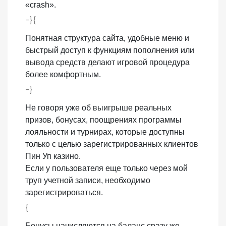
«crash».
-}{
Понятная структура сайта, удобные меню и
быстрый доступ к функциям пополнения или
вывода средств делают игровой процедура
более комфортным.
-}
Не говоря уже об выигрыше реальных
призов, бонусах, поощрениях программы
лояльности и турнирах, которые доступны
только с целью зарегистрированных клиентов
Пин Уп казино.
Если у пользователя еще только через мой
труп учетной записи, необходимо
зарегистрироваться.
{
Бонусы начисляются на баланс сразу же