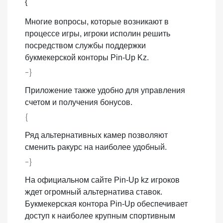
{
Многие вопросы, которые возникают в
процессе игры, игроки исполин решить
посредством службы поддержки
букмекерской конторы Pin-Up Kz.
-}
Приложение также удобно для управления
счетом и получения бонусов.
{
Ряд альтернативных камер позволяют
сменить ракурс на наиболее удобный.
-}
На официальном сайте Pin-Up kz игроков
ждет огромный альтернатива ставок.
Букмекерская контора Pin-Up обеспечивает
доступ к наиболее крупным спортивным